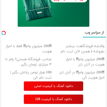
از سراسر وب
وقتشه فروشگاهت بیشتر
❗❗200 میلیون وام❗❗ فقط با احراز
بفروشه ( همین الان ثبت نام
هویت
کن )
❗❗200 میلیون وام❗❗ با احراز
صاحب فروشگاه هستی؟ وام تا
هویت در آبان تتر
۳ میلیارد تومان بگیر
❗❗200 میلیون وام❗❗ در آبان تتر
100 هزار تومن پاداش بگیر |
احراز هویت کن
ثبت نام کن
دانلود آهنگ با کیفیت اصلی
دانلود آهنگ با کیفیت 128