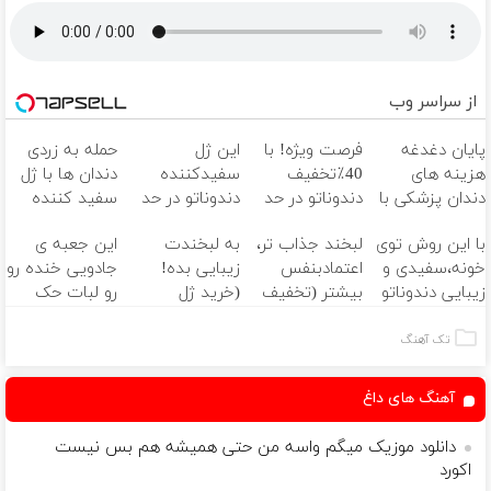
از سراسر وب
پایان دغدغه
فرصت ویژه! با
این ژل
حمله به زردی
هزینه های
40٪تخفیف
سفیدکننده
دندان ها با ژل
دندان پزشکی با
دندوناتو در حد
دندوناتو در حد
سفید کننده
پک سفید
کامپوزیت
لمینت سفید
دندان!
با این روش توی
لبخند جذاب تر،
به لبخندت
این جعبه ی
کننده خانگی
سفید کن
میکنه
خرید40%تخفیف
خونه،سفیدی و
اعتمادبنفس
زیبایی بده!
جادویی خنده رو
(40%تخفیف)
زیبایی دندوناتو
بیشتر (تخفیف
(خرید ژل
رو لبات حک
برگردون
تا امشب)
سفیدکننده
میکنه
(40%off)
دندان
خرید40%تخفیف
تک آهنگ
با40%تخفیف)
آهنگ های داغ
دانلود موزیک میگم واسه من حتی همیشه هم بس نیست
اکورد