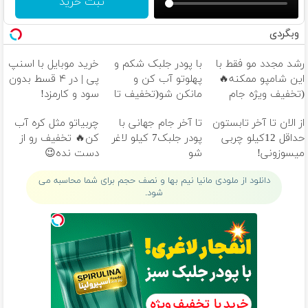
ثبت خرید
وبگردی
رشد مجدد مو فقط با
با پودر جلبک شکم و
خرید موبایل با اسنپ
این شامپو ممکنه🔥
پهلوتو آب کن و
پی | در ۴ قسط بدون
(تخفیف ویژه جام
مانکن شو(تخفیف تا
سود و کارمزد!
جهانی)
امشب)
از الان تا آخر تابستون
تا آخر جام جهانی با
چربیاتو مثل کره آب
حداقل 12کیلو چربی
پودر جلبک7 کیلو لاغر
کن🔥 تخفیف رو از
میسوزونی!
شو
دست نده😉
دانلود از ملودی مانیا نیم بها و نصف حجم برای شما محاسبه می
شود.