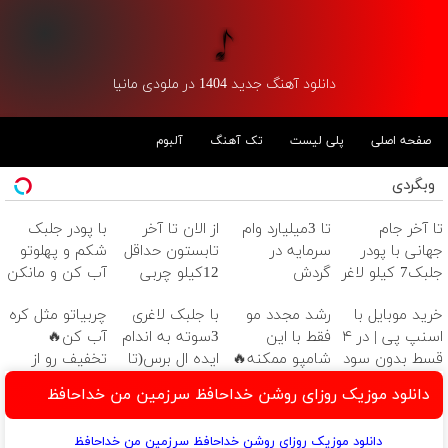
دانلود آهنگ جدید 1404 در ملودی مانیا
صفحه اصلی
پلی لیست
تک آهنگ
آلبوم
وبگردی
تا آخر جام
تا 3میلیارد وام
از الان تا آخر
با پودر جلبک
جهانی با پودر
سرمایه در
تابستون حداقل
شکم و پهلوتو
جلبک7 کیلو لاغر
گردش
12کیلو چربی
آب کن و مانکن
شو
فروشندگان =>
میسوزونی!
شو(تخفیف تا
خرید موبایل با
رشد مجدد مو
با جلبک لاغری
چربیاتو مثل کره
فروشگاهت رو
امشب)
اسنپ پی | در ۴
فقط با این
3سوته به اندام
آب کن🔥
ثبت کن
قسط بدون سود
شامپو ممکنه🔥
ایده ال برس(تا
تخفیف رو از
و کارمزد!
(تخفیف ویژه
امشب تخفیف
دست نده😉
دانلود موزیک روزای روشن خداحافظ سرزمین من خداحافظ
جام جهانی)
ویژه)
دانلود موزیک روزای روشن خداحافظ سرزمین من خداحافظ