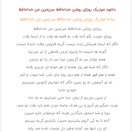
دانلود موزیک روزای روشن خداحافظ سرزمین من خداحافظ
ترانه موزیک روزای روشن خداحافظ سرزمین من خداحافظ
روزای روشن خداحافظ سرزمین من خداحافظ
روزای خوبت بگو کجا رفت به قصه ها رفت یا از اینجا رفت
انگار که اینجا هیشکی زنده نیست گریه فراوون وقت خنده نیست
گونه ها خیسه دلا پاییزه بارون قحطی از ابر میریزه
همه عزادار سر به گریبون مردا سر دار زنا تو زندون
انگار که شبه هر روز هفته از هر خونه ای عزیزی رفته
همه با هم قهر همه از هم دور روزا مثل شب شبا سوت و کور
نه تو آسمون نه رو زمین انگار که خوابیم کابوس میبینیم
ملودی مانیا
از زمین دوریم از زمان جدا حتی نمیاییم به یاد خدا
نوبت میگیریم گیج و بی هدف واسه مردن هم باید رفت تو صف
روزا و شبا اینجور میگذرن هرجا که میخوان مارو میبرن
آخه تا به کی آروم بشینیم حسرت بکشیم گریه ببینیم
ای زن تنها مرد آواره وطن دل توست شده صد پاره