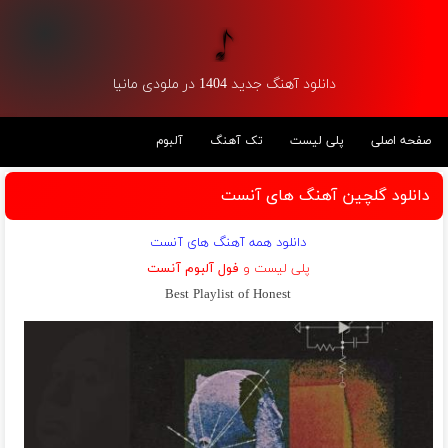
دانلود آهنگ جدید 1404 در ملودی مانیا
صفحه اصلی
پلی لیست
تک آهنگ
آلبوم
دانلود گلچین آهنگ های آنست
دانلود همه آهنگ های آنست
پلی لیست و
فول آلبوم آنست
Best Playlist of Honest