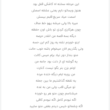
این مرحله سخته اه کاشکی قفل بود
هنوز ویساتو دارم یعنی عشقه اسمش
اسمت میاد سریع قلبم بیسش
میره بالا ولی میشه یهو خط صاف
چون هرکاری کردی تو باش اون حفظه
دیگه بسه قصه من انقدر حرصه
اینو خوردم نشه یه روز کم این حسه
ولی بگذریم الان میخوام باشه خوب حالت
منو بنداز دور نیاد برام میس کالت
یه گوشه ای از دلت بود جاعه من
اونم بزن بنر بگو نیست کنارت
من رویه لبام دیگه خنده مرده
یه نقطه گذاشتیم ما بین جمله
تو میگی قلب ولی من به غده
میشناسم چون منو هر رو خورده
اگه نبودم کامل اگه نبودم کافی
اگه چشماتو خیس دیدم بغض منو سایید