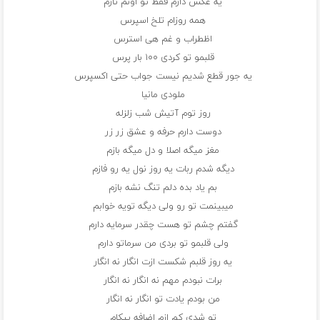
یه عکس دارم فقط تو اونم تارم
همه روزام تلخ اسپرس
اظطراب و غم هی استرس
قلبمو تو کردی ۱۰۰ بار پرس
یه جور قطع شدیم نیست جواب حتی اکسپرس
ملودی مانیا
روز توم آتیش شب زلزله
دوست دارم حرفه و عشق زر زر
مغز میگه اصلا و دل میگه بازم
دیگه شدم ربات یه روز نول یه رو فازم
بم یاد بده دلم تنگ نشه بازم
میبینمت تو رو ولی دیگه تویه خوابم
گفتم چشم تو هست چقدر سرمایه دارم
ولی قلبمو تو بردی من سرماتو دارم
یه روز قلبم شکست ازت انگار نه انگار
برات نبودم مهم نه انگار نه انگار
من بودم یادت تو انگار نه انگار
تو شدی کم ازم اضافه پیکام