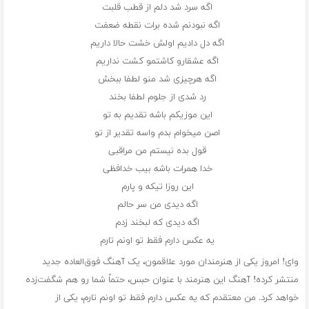
اگه سرد شد دلم از قطب قلبت
اگه نبودنم شده برات نقطه ضعفت
اگه دل دادیم اولش خشت حالا داریم
اگه عشقارو کاشتمو کشت نداریم
اگه هرچیزی شد منو لطفا ببخش
رد شدی از جلوم لطفا بخند
این موزیکم باشه تقدیم به تو
اصن میخوام بدم واسه تقدیر از تو
قول بده نیستم من مراقبی
خدا همرات باشه بیب خدافظی
این روزا تیکه و پارم
اگه دیدی من سر حالم
اگه دیدی که لبخند زدم
یه عکس دارم فقط تو اونم تارم
وای! امروز یکی از هنرمندان مورد علاقمون، یک آهنگ فوق‌العاده جدید
منتشر کرده! آهنگ این هنرمند با عنوان حبس، حتماً شما رو هم شگفت‌زده
خواهد کرد. من معتقدم که یه عکس دارم فقط تو اونم تارم، یکی از