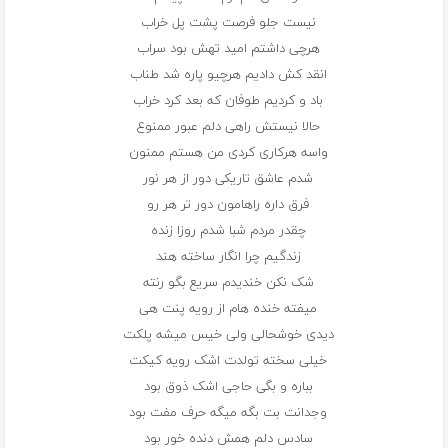
نیست جلو فرصت پشت پل خراب
هرچی داشتم امید تهش بود سراب
انقد کش دادیم هرچیو پاره شد طناب
باد و کردیم طوفان که بعد کرد خراب
حالا نیستش راهی دلم عبور ممنوع
واسه هرکاری کردی من هستم ممنون
شدم عاشق تاریکی دور از هر نور
فرق داره راهامون دور تر هر رو
چقدر مردم شبا شدم روزا زنده
زندگیم چرا انگار ساخته هند
شک نکن خندیدم سریع بگو رنته
میفته خنده هام از رویه پنت هی
دیدی خوشحالی ولی خیس میشه پلکت
خیلی سخته تولدت اشک رویه کیکت
بباره و بگی حاجی اشک ذوق بود
وجدانت بت بگه میگه حرف مفت بود
سادس دلم همش دنده خور بود