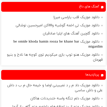
آهنگ های داغ
دانلود موزیک قلب یاراسی میرزا
دانلود موزیک تی اخمه گوشیه واااااکن امیرحسین نوشالی
دانلود گلچین آهنگ های ایلیا صادقیان
دانلود موزیک be omide khoda hamin rooza be khane bar
migardim
دانلود موزیک هنو توپ بازی میکردیم توی کوچه ها نادخ و بنیو
قهرمان
پربازدیدها
دانلود موزیک داد م ر د نمیبینی اوضا و خیمه حال م ب د داش
علی و داش ساسی
دانلود موزیک دلم تنگه واسه خندیدنات هاکان
دانلود موزیک منم از بد لحظه هام دلخورم منم گاهی از آدما