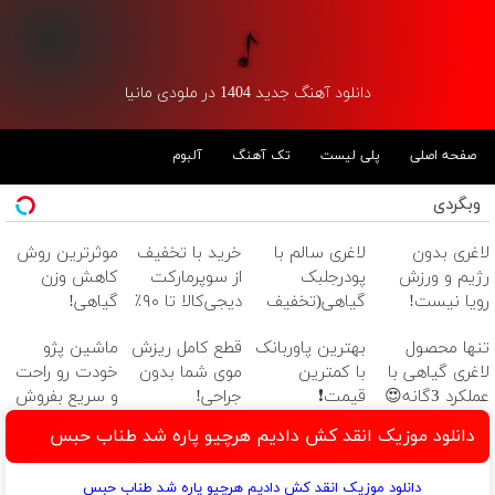
دانلود آهنگ جدید 1404 در ملودی مانیا
صفحه اصلی
پلی لیست
تک آهنگ
آلبوم
وبگردی
لاغری بدون
لاغری سالم با
خرید با تخفیف
موثرترین روش
رژیم و ورزش
پودرجلبک
از سوپرمارکت
کاهش وزن
رویا نیست!
گیاهی(تخفیف
دیجی‌کالا تا ۹۰٪
گیاهی!
ویژه)
5تا۷کیلو لاغری
تنها محصول
بهترین پاوربانک
قطع کامل ریزش
ماشین پژو
😍
لاغری گیاهی با
با کمترین
موی شما بدون
خودت رو راحت
عملکرد 3گانه😍
قیمت❗
جراحی!
و سریع بفروش
(خرید با
شامپوجلبک
دانلود موزیک انقد کش دادیم هرچیو پاره شد طناب حبس
تخفیف)
تضمین کیفیت
دانلود موزیک انقد کش دادیم هرچیو پاره شد طناب حبس