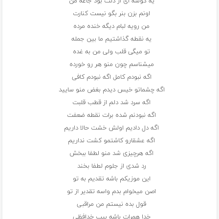
یه گوشه ای از دلت بود جاعه من
اونم بزن بنر بگو نیست کنارت
من رویه لبام دیگه خنده مرده
یه نقطه گذاشتیم ما بین جمله
تو میگی قلب ولی من به غده
میشناسم چون منو هر رو خورده
اگه نبودم کامل اگه نبودم کافی
اگه چشماتو خیس دیدم بغض منو سایید
اگه سرد شد دلم از قطب قلبت
اگه نبودنم شده برات نقطه ضعفت
اگه دل دادیم اولش خشت حالا داریم
اگه عشقارو کاشتمو کشت نداریم
اگه هرچیزی شد منو لطفا ببخش
رد شدی از جلوم لطفا بخند
این موزیکم باشه تقدیم به تو
اصن میخوام بدم واسه تقدیر از تو
قول بده نیستم من مراقبی
خدا همرات باشه بیب خدافظی