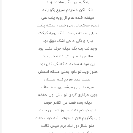
زندگیم چرا انگار ساخته هند
شک نکن خندیدم سریع بگو رنته
میفته خنده هام از رویه پنت هی
دیدی خوشحالی ولی خیس میشه پلکت
خیلی سخته تولدت اشک رویه کیکت
بباره و بگی حاجی اشک ذوق بود
وجدانت بت بگه میگه حرف مفت بود
سادس دلم همش دنده خور بود
این مرحله سخته اه کاشکی قفل بود
هنوز ویساتو دارم یعنی عشقه اسمش
اسمت میاد سریع قلبم بیسش
میره بالا ولی میشه یهو خط صاف
چون هرکاری کردی تو باش اون حفظه
دیگه بسه قصه من انقدر حرصه
اینو خوردم نشه یه روز کم این حسه
ولی بگذریم الان میخوام باشه خوب حالت
منو بنداز دور نیاد برام میس کالت