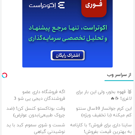
از سراسر وب
🥈 قهوه بخور، ولی این بار برای
اگه فروشگاه داری عضو
لاغری! ☕🔥
فروشندگان دیجی پی شو 3
میلیارد وام بگیر
این کرم جوانساز 10سال سنتو
وقت بوتاکستو کنسل کن! (ضد
کم میکنه (با تخفیف ویژه)
چروک طبیعی/بدون عوارض)
ساینا داری برای فروش؟ با کارنامه
شست و شوی سموم کبد با ید
به بهترین قیمت بفروش!
نوشیدنی گیاهی