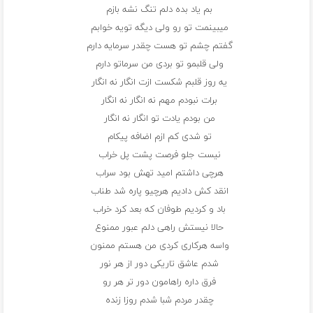
بم یاد بده دلم تنگ نشه بازم
میبینمت تو رو ولی دیگه تویه خوابم
گفتم چشم تو هست چقدر سرمایه دارم
ولی قلبمو تو بردی من سرماتو دارم
یه روز قلبم شکست ازت انگار نه انگار
برات نبودم مهم نه انگار نه انگار
من بودم یادت تو انگار نه انگار
تو شدی کم ازم اضافه پیکام
نیست جلو فرصت پشت پل خراب
هرچی داشتم امید تهش بود سراب
انقد کش دادیم هرچیو پاره شد طناب
باد و کردیم طوفان که بعد کرد خراب
حالا نیستش راهی دلم عبور ممنوع
واسه هرکاری کردی من هستم ممنون
شدم عاشق تاریکی دور از هر نور
فرق داره راهامون دور تر هر رو
چقدر مردم شبا شدم روزا زنده