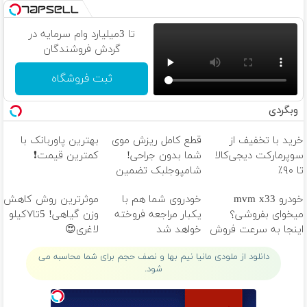
تا 3میلیارد وام سرمایه در
گردش فروشندگان
ثبت فروشگاه
وبگردی
خرید با تخفیف از
قطع کامل ریزش موی
بهترین پاوربانک با
سوپرمارکت دیجی‌کالا
شما بدون جراحی!
کمترین قیمت❗
تا ۹۰٪
شامپوجلبک تضمین
کیفیت
خودرو mvm x33
خودروی شما هم با
موثرترین روش کاهش
میخوای بفروشی؟
یکبار مراجعه فروخته
وزن گیاهی! 5تا۷کیلو
اینجا به سرعت فروش
خواهد شد
لاغری😍
میره
دانلود از ملودی مانیا نیم بها و نصف حجم برای شما محاسبه می
شود.