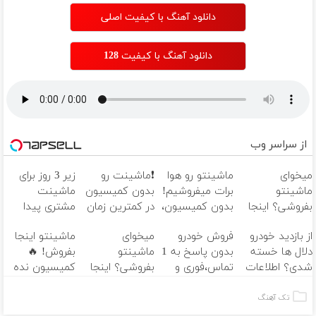
دانلود آهنگ با کیفیت اصلی
دانلود آهنگ با کیفیت 128
از سراسر وب
میخوای
ماشینتو رو هوا
❗ماشینت رو
زیر 3 روز برای
ماشینتو
برات میفروشیم!
بدون کمیسیون
ماشینت
بفروشی؟ اینجا
بدون کمیسیون،
در کمترین زمان
مشتری پیدا
بدون کمیسیون
بدون تماس، زیر
ممکن بفروش❗
میکنیم! همین
از بازدید خودرو
فروش خودرو
میخوای
ماشینتو اینجا
زیر 3 بازدید
3 بازدید
همین الان اقدام
الان مشخصاتشو
دلال ها خسته
بدون پاسخ به 1
ماشینتو
بفروش! 🔥
انجام میشه
کن
وارد کن
شدی؟ اطلاعات
تماس،فوری و
بفروشی؟ اینجا
کمیسیون نده
ماشینت رو
به‌قیمت،
زیر 3 روز براش
🔥 زیر 3 بازدید
اینجا ثبت کن
ماشینتو
مشتری پیدا
می‌فروشیم برات
تک آهنگ
بفروش!😍
میشه