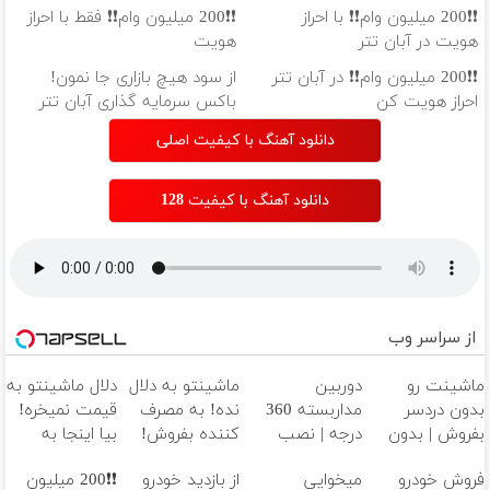
کن )
❗❗200 میلیون وام❗❗ با احراز
❗❗200 میلیون وام❗❗ فقط با احراز
هویت در آبان تتر
هویت
❗❗200 میلیون وام❗❗ در آبان تتر
از سود هیچ بازاری جا نمون!
احراز هویت کن
باکس سرمایه گذاری آبان تتر
دانلود آهنگ با کیفیت اصلی
دانلود آهنگ با کیفیت 128
از سراسر وب
ماشینت رو
دوربین
ماشینتو به دلال
دلال ماشینتو به
بدون دردسر
مداربسته 360
نده! به مصرف
قیمت نمیخره!
بفروش | بدون
درجه | نصب
کننده بفروش!
بیا اینجا به
کمسیون 😍
آسان و راحت
بدون پاسخ به
قیمت
فروش خودرو
میخوایی
از بازدید خودرو
❗❗200 میلیون
یک تماس
بفروش*فقط