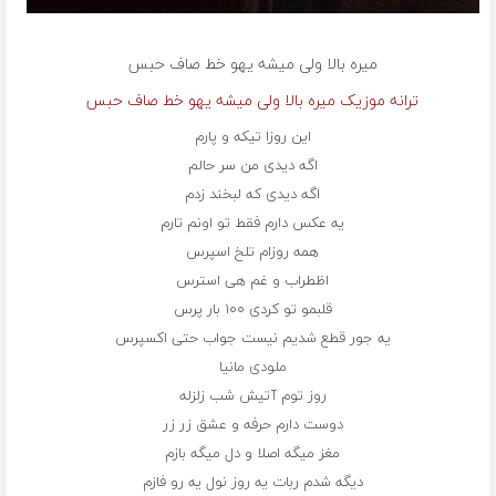
میره بالا ولی میشه یهو خط صاف
حبس
ترانه موزیک میره بالا ولی میشه یهو خط صاف حبس
این روزا تیکه و پارم
اگه دیدی من سر حالم
اگه دیدی که لبخند زدم
یه عکس دارم فقط تو اونم تارم
همه روزام تلخ اسپرس
اظطراب و غم هی استرس
قلبمو تو کردی ۱۰۰ بار پرس
یه جور قطع شدیم نیست جواب حتی اکسپرس
ملودی مانیا
روز توم آتیش شب زلزله
دوست دارم حرفه و عشق زر زر
مغز میگه اصلا و دل میگه بازم
دیگه شدم ربات یه روز نول یه رو فازم