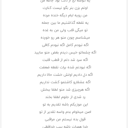
یه گوشه ای از دلت بود جاعه من
اونم بزن بنر بگو نیست کنارت
من رویه لبام دیگه خنده مرده
یه نقطه گذاشتیم ما بین جمله
تو میگی قلب ولی من به غده
میشناسم چون منو هر رو خورده
اگه نبودم کامل اگه نبودم کافی
اگه چشماتو خیس دیدم بغض منو سایید
اگه سرد شد دلم از قطب قلبت
اگه نبودنم شده برات نقطه ضعفت
اگه دل دادیم اولش خشت حالا داریم
اگه عشقارو کاشتمو کشت نداریم
اگه هرچیزی شد منو لطفا ببخش
رد شدی از جلوم لطفا بخند
این موزیکم باشه تقدیم به تو
اصن میخوام بدم واسه تقدیر از تو
قول بده نیستم من مراقبی
خدا همرات باشه بیب خدافظی