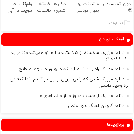
بدون کمیسیون
ماشینت رو
دلال ها خسته
وام❗❗ با احراز
خریدار واقعی*
😍
بدون دردسر
شدی؟ اطلاعات
هویت در آبان
بفروشی؟ بدون
ماشینت رو
تتر
کمیسیون
اینجا ثبت کن
تک آهنگ
آهنگ های داغ
دانلود موزیک شکسته از شکستنه سلام تو همیشه منتظر به
یک کلامه تو
دانلود موزیک راضی باشیم ازینکه ما هنوز مال همیم فاتح رایان
دانلود موزیک شبی که رفتی بیرون از این در گفتم خدا کنه دریا
نره وحید دانشور
دانلود موزیک از حسرت دیروز ما از ماتم امروز ما
دانلود گلچین آهنگ های منص
پربازدیدها