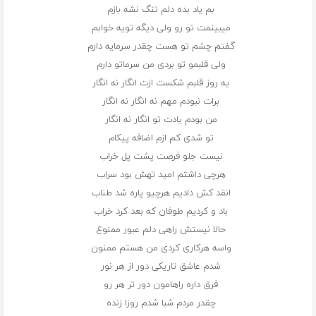
بم یاد بده دلم تنگ نشه بازم
میبینمت تو رو ولی دیگه تویه خوابم
گفتم چشم تو هست چقدر سرمایه دارم
ولی قلبمو تو بردی من سرماتو دارم
یه روز قلبم شکست ازت انگار نه انگار
برات نبودم مهم نه انگار نه انگار
من بودم یادت تو انگار نه انگار
تو شدی کم ازم اضافه پیکام
نیست جلو فرصت پشت پل خراب
هرچی داشتم امید تهش بود سراب
انقد کش دادیم هرچیو پاره شد طناب
باد و کردیم طوفان که بعد کرد خراب
حالا نیستش راهی دلم عبور ممنوع
واسه هرکاری کردی من هستم ممنون
شدم عاشق تاریکی دور از هر نور
فرق داره راهامون دور تر هر رو
چقدر مردم شبا شدم روزا زنده