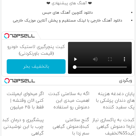
❤️ آهنگ های پیشنهادی ❤️
دانلود گلچین آهنگ های حبس
دانلود آهنگ خارجی با لینک مستقیم و پخش آنلاین موزیک خارجی
کیت پنچرگیری لاستیک خودرو
(قیمت باورنکردنی)
باتخفیف بخر
وبگردی
پایان دغدغه هزینه
اگه به سلامتی کبدت
اگر میخوای ایمپلنت
های دندان پزشکی با
اهمیت میدی این
کنی الان وقتشه |
پک سفید کننده
دمنوش رو استفاده
فقط با ۲۵ میلیون
خانگی
کن
تومان!!!
کبدت به پاکسازی نیاز
گنجِ سلامتی
پیشگیری و درمان کبد
داره! دمنوش گیاهی
کبد(دمنوش گیاهی
چرب با این نوشیدنی
کبد55%تخفیف
سم زدا با
گیاهی