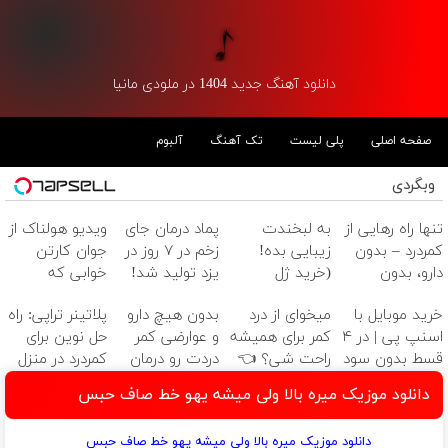
دانلود آهنگ جدید 1404 در ملودی مانیا
صفحه اصلی
پلی لیست
تک آهنگ
آلبوم
وبگردی
تنها راه رهایی از
به لبخندت
پماد درمان جای
ویدیو هولناک از
کمردرد – بدون
زیبایی بده!
زخم در ۷ روز در
جوان کارتن
دارو، بدون
(خرید ژل
یزد تولید شد!
خوابی که
جراحی! «فرم پر
سفیدکننده
(مشاوره بگیرید)
میلیاردر شد.
خرید موبایل با
میخوای از درد
بدون هیچ دارو
پلاتینر تراپی: راه
کن»
دندان
آموزش رایگان
اسنپ پی | در ۴
کمر برای همیشه
و عوارضی کمر
حل نوین برای
با40%تخفیف)
قسط بدون سود
راحت شی؟ 👈
دردت رو درمان
کمردرد در منزل
و کارمزد!
پرسش‌نامه رو پر
کن!
شما
دانلود موزیک میره بالا ولی میشه یهو خط صاف حبس
کن
(پرسش‌نامه)
دانلود موزیک میره بالا ولی میشه یهو خط صاف حبس