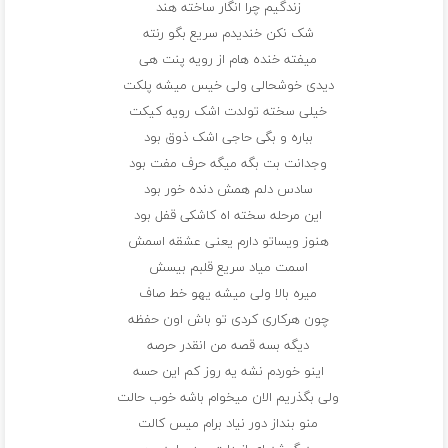
زندگیم چرا انگار ساخته هند
شک نکن خندیدم سریع بگو رنته
میفته خنده هام از رویه پنت هی
دیدی خوشحالی ولی خیس میشه پلکت
خیلی سخته تولدت اشک رویه کیکت
بباره و بگی حاجی اشک ذوق بود
وجدانت بت بگه میگه حرف مفت بود
سادس دلم همش دنده خور بود
این مرحله سخته اه کاشکی قفل بود
هنوز ویساتو دارم یعنی عشقه اسمش
اسمت میاد سریع قلبم بیسش
میره بالا ولی میشه یهو خط صاف
چون هرکاری کردی تو باش اون حفظه
دیگه بسه قصه من انقدر حرصه
اینو خوردم نشه یه روز کم این حسه
ولی بگذریم الان میخوام باشه خوب حالت
منو بنداز دور نیاد برام میس کالت