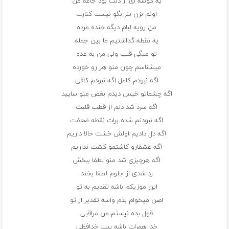
یه گوشه ای از دلت بود جاعه من
اونم بزن بنر بگو نیست کنارت
من رویه لبام دیگه خنده مرده
یه نقطه گذاشتیم ما بین جمله
تو میگی قلب ولی من به غده
میشناسم چون منو هر رو خورده
اگه نبودم کامل اگه نبودم کافی
اگه چشماتو خیس دیدم بغض منو سایید
اگه سرد شد دلم از قطب قلبت
اگه نبودنم شده برات نقطه ضعفت
اگه دل دادیم اولش خشت حالا داریم
اگه عشقارو کاشتمو کشت نداریم
اگه هرچیزی شد منو لطفا ببخش
رد شدی از جلوم لطفا بخند
این موزیکم باشه تقدیم به تو
اصن میخوام بدم واسه تقدیر از تو
قول بده نیستم من مراقبی
خدا همرات باشه بیب خدافظی