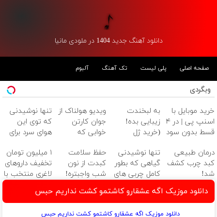
دانلود آهنگ جدید 1404 در ملودی مانیا
صفحه اصلی
پلی لیست
تک آهنگ
آلبوم
وبگردی
خرید موبایل با
به لبخندت
ویدیو هولناک از
تنها نوشیدنی
اسنپ پی | در ۴
زیبایی بده!
جوان کارتن
که توی این
قسط بدون سود
(خرید ژل
خوابی که
هوای سرد برای
و کارمزد!
سفیدکننده
میلیاردر شد.
کبدت خوبه😉
درمان طبیعی
تنها نوشیدنی
حفظ سلامت
۱ میلیون تومان
دندان
آموزش رایگان
55%تخفیف تا
کبد چرب کشف
گیاهی که بطور
کبدت از نون
تخفیف داروهای
با40%تخفیف)
امشب
شد!
کامل چربی های
شب واجبتره!
لاغری منتخب با
کبد رو از بین
ارسال از داروخانه
دانلود موزیک اگه عشقارو کاشتمو کشت نداریم حبس
میبره
نزدیکت
دانلود موزیک اگه عشقارو کاشتمو کشت نداریم حبس