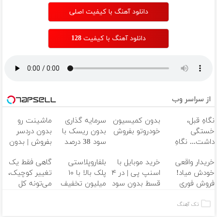
های نزدیکت!
داروخانه‌
دانلود آهنگ با کیفیت اصلی
دانلود آهنگ با کیفیت 128
از سراسر وب
نگاهِ قبل،
بدون کمیسیون
سرمایه گذاری
ماشینت رو
خستگی
خودروتو بفروش
بدون ریسک با
بدون دردسر
داشت... نگاهِ
سود 38 درصد
بفروش | بدون
بعد، انرژی داره
سالانه📈
کمسیون 😍
خریدار واقعی
خرید موبایل با
بلفاروپلاستی
گاهی فقط یک
🌸 بلفا با 25%
خودش میاد!
اسنپ پی | در ۴
پلک بالا با ۱۰
تغییر کوچیک،
تخفیف
فروش فوری
قسط بدون سود
میلیون تخفیف
می‌تونه کل
ماشین در همراه
و کارمزد!
فقط ۲۵ میلیون
چهرتو متحول
مکانیک
✅
کنه 💚 تغییر
تک آهنگ
طبیعی