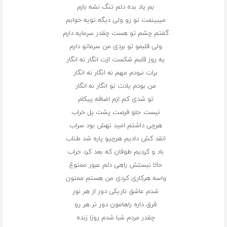
بم یاد بده دلم تنگ نشه بازم
میبینمت تو رو ولی دیگه تویه خوابم
گفتم چشم تو هست چقدر سرمایه دارم
ولی قلبمو تو بردی من سرماتو دارم
یه روز قلبم شکست ازت انگار نه انگار
برات نبودم مهم نه انگار نه انگار
من بودم یادت تو انگار نه انگار
تو شدی کم ازم اضافه پیکام
نیست جلو فرصت پشت پل خراب
هرچی داشتم امید تهش بود سراب
انقد کش دادیم هرچیو پاره شد طناب
باد و کردیم طوفان که بعد کرد خراب
حالا نیستش راهی دلم عبور ممنوع
واسه هرکاری کردی من هستم ممنون
شدم عاشق تاریکی دور از هر نور
فرق داره راهامون دور تر هر رو
چقدر مردم شبا شدم روزا زنده