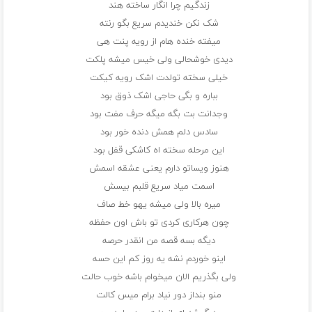
زندگیم چرا انگار ساخته هند
شک نکن خندیدم سریع بگو رنته
میفته خنده هام از رویه پنت هی
دیدی خوشحالی ولی خیس میشه پلکت
خیلی سخته تولدت اشک رویه کیکت
بباره و بگی حاجی اشک ذوق بود
وجدانت بت بگه میگه حرف مفت بود
سادس دلم همش دنده خور بود
این مرحله سخته اه کاشکی قفل بود
هنوز ویساتو دارم یعنی عشقه اسمش
اسمت میاد سریع قلبم بیسش
میره بالا ولی میشه یهو خط صاف
چون هرکاری کردی تو باش اون حفظه
دیگه بسه قصه من انقدر حرصه
اینو خوردم نشه یه روز کم این حسه
ولی بگذریم الان میخوام باشه خوب حالت
منو بنداز دور نیاد برام میس کالت