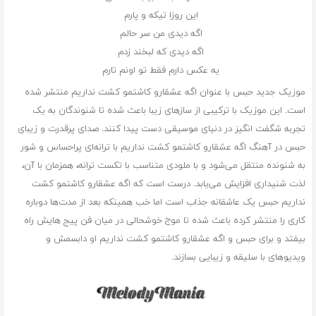
این روزا تیکه و پارم
اگه دیدی من سر حالم
اگه دیدی که لبخند زدم
یه عکس دارم فقط تو اونم تارم
موزیک جدید حبس با عنوان اگه عشقارو کاشتمو کشت نداریم منتشر شده
است. این موزیک با ترکیبی از سازهای زیبا باعث شده تا شنوندگان به یک
تجربه شگفت انگیز در دنیای موسیقی دست پیدا کنند. صدای پرقدرت و زیبای
حبس در آهنگ اگه عشقارو کاشتمو کشت نداریم با ترانه‌ای پراحساس و شور
به شنونده منتقل می‌شود و با ملودی متناسب با تکست ترانه، همزمان با آن،
لذت شنیداری افزایش می‌یابد. درست است که اگه عشقارو کاشتمو کشت
نداریم حبس یک عاشقانه جذاب است اما خب همینکه بعد از مدت‌ها دوباره
کاری را منتشر کرده باعث شده تا موج خوشحالی در میان فن پیج هایش راه
بیفتد و برای حبس و اگه عشقارو کاشتمو کشت نداریم او دابسمش و
ویدیوهای با سلیقه و زیبایی بسازند.