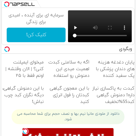
سرمایه ای برای آینده ، امیدی
برای زندگی
کلیک کن!
وبگردی
پایان دغدغه هزینه
اگه به سلامتی کبدت
میخوای ایمپلنت
های دندان پزشکی با
اهمیت میدی این
کنی؟ | الان وقتشه |
پک سفید کننده
دمنوش رو استفاده
اونم فقط با ۲۵
خانگی
کن
میلیون تومان!!!
کبدت به پاکسازی نیاز
با این معجون گیاهی
با این دمنوش گیاهی،
داره! دمنوش گیاهی
کبدتان را فول انرژی
دیگه نگران کبد چرب
کبد55%تخفیف
کنید
نباش!
دانلود از ملودی مانیا نیم بها و نصف حجم برای شما محاسبه می
شود.