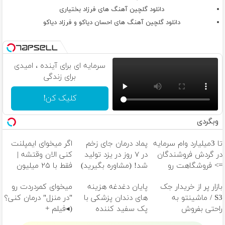
دانلود گلچین آهنگ های فرزاد بختیاری
دانلود گلچین آهنگ های احسان دیاکو و فرزاد دیاکو
سرمایه ای برای آینده ، امیدی
برای زندگی
کلیک کن!
وبگردی
تا 3میلیارد وام سرمایه
پماد درمان جای زخم
اگر میخوای ایمپلنت
در گردش فروشندگان
در ۷ روز در یزد تولید
کنی الان وقتشه |
=> فروشگاهت رو
شد! (مشاوره بگیرید)
فقط با ۲۵ میلیون
ثبت کن
تومان!!!
بازار پر از خریدار جک
پایان دغدغه هزینه
میخوای کمردردت رو
S3 / ماشینتو به
های دندان پزشکی با
"در منزل" درمان کنی؟
راحتی بفروش
پک سفید کننده
(◂فیلم +
خانگی
◂پرسش‌نامه)