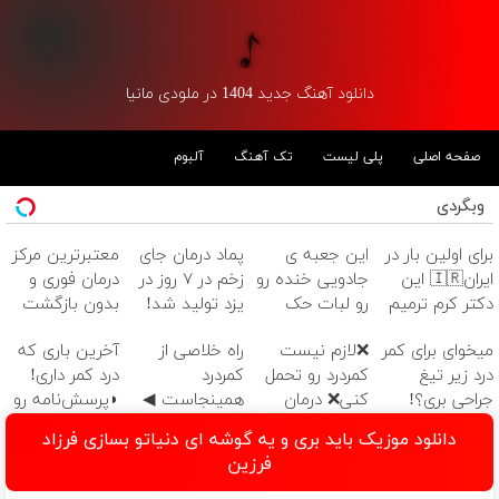
دانلود آهنگ جدید 1404 در ملودی مانیا
صفحه اصلی
پلی لیست
تک آهنگ
آلبوم
وبگردی
برای اولین بار در
این جعبه ی
پماد درمان جای
معتبرترین مرکز
ایران🇮🇷 این
جادویی خنده رو
زخم در ۷ روز در
درمان فوری و
دکتر کرم ترمیم
رو لبات حک
یزد تولید شد!
بدون بازگشت
کننده 23 روزه
میکنه
(مشاوره بگیرید)
واریس در ۳۰
میخوای برای کمر
❌لازم نیست
‌راه خلاصی از
آخرین باری که
ساخت!
خرید40%تخفیف
دقیقه
درد زیر تیغ
کمردرد رو تحمل
کمردرد
درد کمر داری!
جراحی بری؟!
کنی❌ درمان
همینجاست ◀
◗پرسش‌نامه رو
◗پرسش‌نامه رو
بدون جراحی و
فقط کافیه فرم
پر کن◖
دانلود موزیک باید بری و یه گوشه ای دنیاتو بسازی فرزاد
پر کن◖
قرص
رو پر کنی!
فرزین
(پرسشنامه)