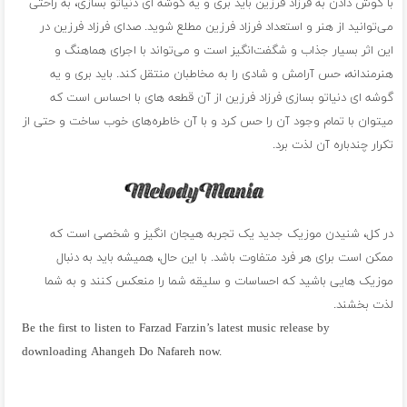
با گوش دادن به فرزاد فرزین باید بری و یه گوشه ای دنیاتو بسازی، به راحتی
می‌توانید از هنر و استعداد فرزاد فرزین مطلع شوید. صدای فرزاد فرزین در
این اثر بسیار جذاب و شگفت‌انگیز است و می‌تواند با اجرای هماهنگ و
هنرمندانه، حس آرامش و شادی را به مخاطبان منتقل کند. باید بری و یه
گوشه ای دنیاتو بسازی فرزاد فرزین از آن قطعه ‌های با احساس است که
میتوان با تمام وجود آن را حس کرد و با آن خاطره‌های خوب ساخت و حتی از
تکرار چندباره آن لذت برد.
در کل، شنیدن موزیک جدید یک تجربه هیجان انگیز و شخصی است که
ممکن است برای هر فرد متفاوت باشد. با این حال، همیشه باید به دنبال
موزیک هایی باشید که احساسات و سلیقه شما را منعکس کنند و به شما
لذت بخشند.
Be the first to listen to Farzad Farzin’s latest music release by
downloading Ahangeh Do Nafareh now.
فول آلبوم فرزاد فرزین