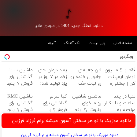
دانلود آهنگ جدید 1404 در ملودی مانیا
صفحه اصلی
پلی لیست
تک آهنگ
آلبوم
وبگردی
فقط با ؟ میلیون
این جعبه ی
پماد درمان جای
ماشین ساینا
تومان ایمپلنت
جادویی خنده رو
زخم در ۷ روز در
گذاشتی برای
کن | جشنواره
رو لبات حک
یزد تولید شد!
فروش ؟ اینجا
تموم نشه !!!
میکنه
(مشاوره بگیرید)
سریع و راحت
تنها در چند
ماشین شاهین
کیا سراتو
ماشین KMC
خرید40%تخفیف
بفروش
ساعت و با یکبار
رو میخوای
گذاشتی برای
گذاشتی برای
مراجعه به
بفروشی؟ اینجا
فروش؟ با
فروش ؟ اینجا
خودرو45
بدون آگهی و در
خودرو45 سریع
سریع و راحت
دانلود موزیک با تو هر سختی آسون میشه برام فرزاد فرزین
چند ساعت
بفروش ✅
بفروش
بفروشش
دانلود موزیک با تو هر سختی آسون میشه برام فرزاد فرزین