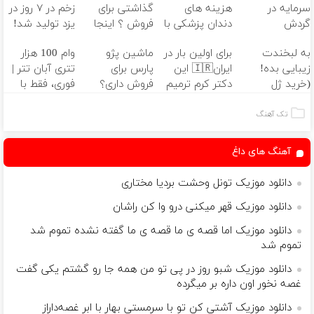
سرمایه در
هزینه های
گذاشتی برای
زخم در ۷ روز در
گردش
دندان پزشکی با
فروش ؟ اینجا
یزد تولید شد!
فروشندگان =>
پک سفید
سریع و راحت
(مشاوره بگیرید)
به لبخندت
برای اولین بار در
ماشین پژو
وام 100 هزار
فروشگاهت رو
کننده خانگی
بفروش
زیبایی بده!
ایران🇮🇷 این
پارس برای
تتری آبان تتر |
ثبت کن
(خرید ژل
دکتر کرم ترمیم
فروش داری؟
فوری، فقط با
سفیدکننده
کننده 23 روزه
اینجا سریع
احراز هویت🔥
دندان
ساخت!
بفروشش
تک آهنگ
با40%تخفیف)
آهنگ های داغ
دانلود موزیک تونل وحشت بردیا مختاری
دانلود موزیک قهر میکنی درو وا کن راشان
دانلود موزیک اما قصه ی ما قصه ی ما گفته نشده تموم شد
تموم شد
دانلود موزیک شبو روز در پی تو من همه جا رو گشتم یکی گفت
غصه نخور اون داره بر میگرده
دانلود موزیک آشتی کن تو با سرمستی بهار با ابر غصه‌داراز