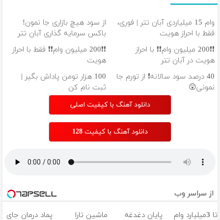
وام 15 میلیاردی آبان تتر | فوری،
از سود هیچ بازاری جا نمون!
فقط با احراز هویت
باکس سرمایه گذاری آبان تتر
❗❗200 میلیون وام❗❗ با احراز
❗❗200 میلیون وام❗❗ فقط با احراز
هویت در آبان تتر
هویت
40 درصد سود سالانه❗ از تورم جا
100 هزار تومن پاداش بگیر |
نمونی😲
ثبت نام کن
دانلود آهنگ با کیفیت اصلی
دانلود آهنگ با کیفیت 128
از سراسر وب
تا 3میلیارد وام
پایان دغدغه
ماشین تارا
پماد درمان جای