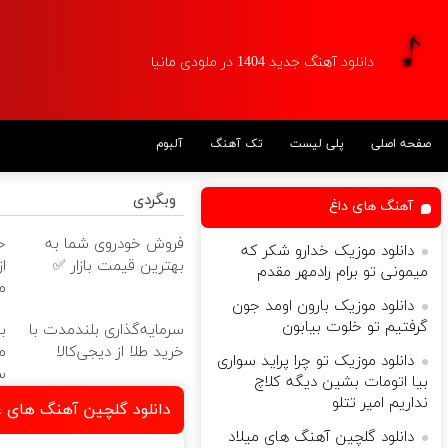
دانلود آهنگ جدید 1404 در ملودی مانیا
صفحه اصلی
پلی لیست
تک آهنگ
آلبوم
وبگردی
آهنگ های داغ
فروش خودروی شما به
خ
دانلود موزیک خدارو شکر که
بهترین قیمت بازار ✅
میمونی تو برام رادمهر مقدم
م
دانلود موزیک بارون اومد جون
گرفتیم تو خلوت بیابون
سرمایه‌گذاری بلندمدت با
ب
خرید طلا از دیجی‌کالا
م
دانلود موزیک تو چرا پراید سواری
س
بیا اتومات بشین دیگه کلاچ
نداریم امیر تتلو
دانلود گلچین آهنگ های ع
دانلود گلچین آهنگ های میلاد