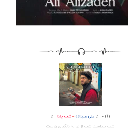
(1) » ♬
علی علیزاده
–
شب یلدا
♬
شب یلداست شب از تو به دلگیری هاست