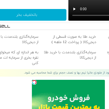
دنبالت هی میگردم
دل ای دل ای دل ای دل
هی با خودم تو جنگم که چرا
باتخفیف بخر
عکساتو پاره کردم
دکلمه درعجبم که چقدر راحت
دل یک آدم سرسخت را بردی
خرید طلا به صورت قسطی از
سرمایه‌گذاری بلندمدت با 
خدا قوت
دیجی‌کالا ( پرداخت 12 ماهه )
از دیجی‌کالا
ه
سرمایه‌گذاری بلندمدت با خرید طلا
به هر اندازه ای که میخوا
از دیجی‌کالا
نقره بخری از سرمایه ات 
کنی
لود از ملودی مانیا نیم بها و نصف حجم برای شما محاسبه می شود.