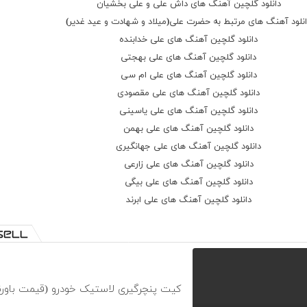
دانلود گلچین آهنگ های داش علی و علی بخشیان
نمیدونی که چی کردی با دلم
نلود آهنگ های مرتبط به حضرت علی(میلاد و شهادت و عید غدیر)
دل من سرسخت بردی راحت
دانلود گلچین آهنگ های علی خدابنده
خدا قوت
دانلود گلچین آهنگ های علی بهجتی
هر روز بایه شاخه رز
دانلود گلچین آهنگ های علی ام سی
میومدم دنبال تو
دانلود گلچین آهنگ های علی مقصودی
حالا واسه خودم همش
دانلود گلچین آهنگ های علی یاسینی
گل میخرم به جای تو
دانلود گلچین آهنگ های علی بهمن
فک کن یه پرنده باشی بچینین پرو بالتو
دانلود گلچین آهنگ های علی جهانگیری
پاشیدم پشت سرت آب که بیای کجایی تو
دانلود گلچین آهنگ های علی زارعی
بازم هواتو کردم
دانلود گلچین آهنگ های علی بیگی
دل ای دل ای دل ای دل
دانلود گلچین آهنگ های علی ابرند
دنبالت هی میگردم
دل ای دل ای دل ای دل
هی با خودم تو جنگم که چرا
عکساتو پاره کردم
بازم هواتو کردم
کیت پنچرگیری لاستیک خودرو (قیمت باورن
دل ای دل ای دل ای دل