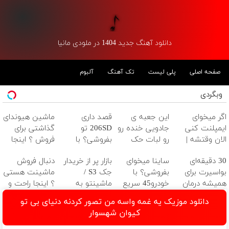
دانلود آهنگ جدید 1404 در ملودی مانیا
صفحه اصلی
پلی لیست
تک آهنگ
آلبوم
وبگردی
اگر میخوای
این جعبه ی
قصد داری
ماشین هیوندای
ایمپلنت کنی
جادویی خنده رو
206SD تو
گذاشتی برای
الان وقتشه |
رو لبات حک
بفروشی؟ با
فروش ؟ اینجا
فقط با ۲۵
میکنه
خودرو45 سریع و
سریع و راحت
30 دقیقه‌ای
ساینا میخوای
بازار پر از خریدار
دنبال فروش
میلیون تومان!!!
خرید40%تخفیف
امن بفروش
بفروش
بواسیرت برای
بفروشی؟ با
جک S3 /
ماشینت هستی
همیشه درمان
خودرو45 سریع
ماشینتو به
؟ اینجا راحت و
می‌شه!
میفروشی
راحتی بفروش
سریع بفروش ✅
دانلود موزیک یه غمه واسه من تصور کردنه دنیای بی تو
کیوان شهسوار