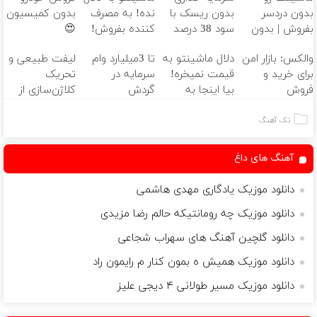
بدون دردسر
بدون ریسک با
نده! به مصرف
بدون کمیسیون
بفروش | بدون
سود 38 درصد
کننده بفروش!
😍
کمسیون 😍
سالانه📈
بدون پاسخ به
والکس: بازار امن
دلال ماشینتو به
تا 3میلیارد وام
لیفت طبیعی و
یک تماس
برای خرید و
قیمت نمیخره!
سرمایه در
تحریک
فروش
بیا اینجا به
گردش
کلاژن‌سازی از
دارایی‌های
قیمت
فروشندگان =>
داخل پوست با
دیجیتال
بفروش*فقط
فروشگاهت رو
24ماه ماندگاری
تک آهنگ
خریدار واقعی*
ثبت کن
✅ جوان شو
آهنگ های داغ
دانلود موزیک یادگاری مهدی هاشمی
دانلود موزیک چه رومانتیکه حالم رضا مزیدی
دانلود گلچین آهنگ های سهراب شجاعی
دانلود موزیک همیش ه بمون کنار م رایمون راد
دانلود موزیک مسیر طولانی ۴ دیجی علیز