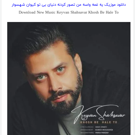
دانلود موزیک یه غمه واسه من تصور کردنه دنیای بی تو کیوان شهسوار
Download New Music Keyvan Shahsavar Khosh Be Hale To