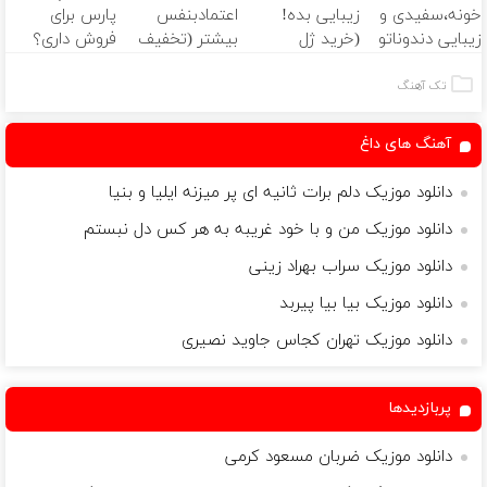
خونه،سفیدی و
زیبایی بده!
اعتمادبنفس
پارس برای
(40%تخفیف)
زیبایی دندوناتو
(خرید ژل
بیشتر (تخفیف
فروش داری؟
برگردون
سفیدکننده
تا امشب)
اینجا سریع
(40%off)
دندان
بفروشش
تک آهنگ
با40%تخفیف)
آهنگ های داغ
دانلود موزیک دلم برات ثانیه ای پر میزنه ایلیا و بنیا
دانلود موزیک من و با خود غریبه به هر کس دل نبستم
دانلود موزیک سراب بهراد زینی
دانلود موزیک بیا بیا پیربد
دانلود موزیک تهران کجاس جاوید نصیری
پربازدیدها
دانلود موزیک ضربان مسعود کرمی