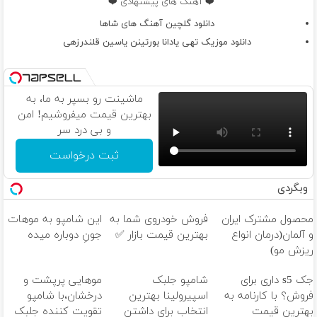
❤️ آهنگ های پیشنهادی ❤️
دانلود گلچین آهنگ های شاها
دانلود موزیک تهی یادانا بورتینن یاسین قلندرزهی
ماشینت رو بسپر به ما، به
بهترین قیمت میفروشیم! امن
و بی درد سر
ثبت درخواست
وبگردی
محصول مشترک ایران
فروش خودروی شما به
این شامپو به موهات
و آلمان(درمان انواع
بهترین قیمت بازار ✅
جونِ دوباره میده
ریزش مو)
جک s5 داری برای
شامپو جلبک
موهایی پرپشت و
فروش؟ با کارنامه به
اسپیرولینا بهترین
درخشان،با شامپو
بهترین قیمت
انتخاب برای داشتن
تقویت کننده جلبک