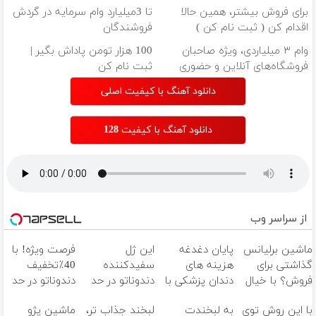
کن )
میلیارد وام بگیر
برای فروش بیشتر، همین حالا
تا 3میلیارد وام سرمایه در گردش
اقدام کن ( ثبت نام کن )
فروشندگان
وام ۳ میلیاردی، ویژه صاحبان
100 هزار تومن پاداش بگیر |
فروشگاه‌های آنلاین و حضوری
ثبت نام کن
دانلود آهنگ با کیفیت اصلی
دانلود آهنگ با کیفیت 128
از سراسر وب
ماشین برلیانس
پایان دغدغه
این ژل
فرصت ویژه! با
گذاشتی برای
هزینه های
سفیدکننده
40٪تخفیف
فروش؟ با خیال
دندان پزشکی با
دندوناتو در حد
دندوناتو در حد
راحت بفروش
پک سفید
لمینت سفید
کامپوزیت
با این روش توی
به لبخندت
لبخند جذاب تر،
ماشین پژو
کننده خانگی
میکنه
سفید کن