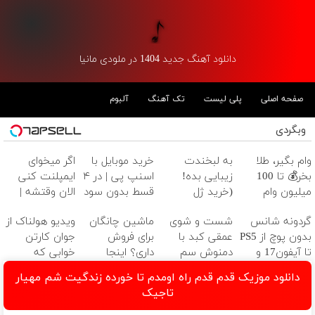
دانلود آهنگ جدید 1404 در ملودی مانیا
صفحه اصلی
پلی لیست
تک آهنگ
آلبوم
وبگردی
وام بگیر، طلا
به لبخندت
خرید موبایل با
اگر میخوای
بخر💰 تا 100
زیبایی بده!
اسنپ پی | در ۴
ایمپلنت کنی
میلیون وام
(خرید ژل
قسط بدون سود
الان وقتشه |
فوری بدون
سفیدکننده
و کارمزد!
فقط با ۲۵
گردونه شانس
شست و شوی
ماشین چانگان
ویدیو هولناک از
ضامن
دندان
میلیون تومان!!!
بدون پوچ از PS5
عمقی کبد با
برای فروش
جوان کارتن
با40%تخفیف)
تا آیفون17 و
دمنوش سم
داری؟ اینجا
خوابی که
بیت کوین 🔥
زدای گیاهی
سریع بفروشش
میلیاردر شد.
دانلود موزیک قدم قدم راه اومدم تا خورده زندگیت شم مهیار
آموزش رایگان
تاجیک