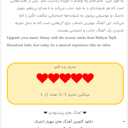
به طور کلی، “قدم قدم راه اومدم تا خورده زندگیت شم” یکی از آهنگ‌هایی
است که هر شنونده‌ای را به خود جذب می‌کند و با صدای بی‌نظیر مهیار
تاجیک و موسیقی پرشور، به شنونده‌ها احساساتی شگفت انگیز را القا
می‌کند. این آهنگ بهترین انتخاب برای آن‌هایی است که به دنبال تجربه
شنیدن یک آهنگ جذاب و احساسی هستند.
Upgrade your music library with the newest tracks from Mahyar Tajik.
Download Jofto Joor today for a musical experience like no other.
فول آلبوم مهیار تاجیک
امتیاز بده گلم
میانگین امتیاز
5
/ 5. تعداد آرا:
1
❤️ آهنگ های پیشنهادی ❤️
دانلود گلچین آهنگ های مهیار تاجیک