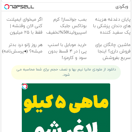
وبگردی
پایان دغدغه هزینه
بمب جوانساز! کرم
اگر میخوای ایمپلنت
های دندان پزشکی با
بوتاکس جلبک
کنی الان وقتشه |
پک سفید کننده
اسپیرولینا50%تخفیف
فقط با ۲۵ میلیون
خانگی
تومان!!!
ماشین چانگان برای
خرید موبایل با اسنپ
هر روز زانو درد بدتر
فروش داری؟ اینجا
پی | در ۴ قسط بدون
میشه؟ (◂پرسش‌نامه)
سریع بفروشش
سود و کارمزد!
دانلود از ملودی مانیا نیم بها و نصف حجم برای شما محاسبه می
شود.