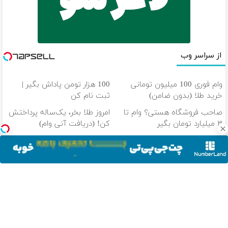
از سراسر وب
وام فوری 100 میلیون تومانی
100 هزار تومن پاداش بگیر |
خرید طلا (بدون ضامن)
ثبت نام کن
صاحب فروشگاه هستی؟ وام تا
امروز طلا بخر، یک‌ساله پرداختش
۳ میلیارد تومان بگیر
کن! (دریافت آنی وام)
وام بگیر، طلا بخر💰 تا 100
طلا میخوای؟ تا 100 میلیون وام
میلیون وام فوری بدون ضامن
فوری خرید طلا‼️
دانلود آهنگ با کیفیت اصلی
دانلود آهنگ با کیفیت 128