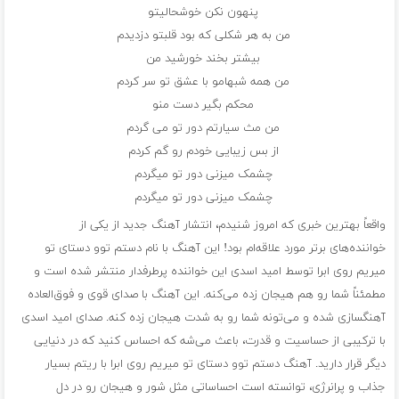
پنهون نکن خوشحالیتو
من به هر شکلی که بود قلبتو دزدیدم
بیشتر بخند خورشید من
من همه شبهامو با عشق تو سر کردم
محکم بگیر دست منو
من مث سیارتم دور تو می گردم
از بس زیبایی خودم رو گم کردم
چشمک میزنی دور تو میگردم
چشمک میزنی دور تو میگردم
واقعاً بهترین خبری که امروز شنیدم، انتشار آهنگ جدید از یکی از
خواننده‌های برتر مورد علاقه‌ام بود! این آهنگ با نام دستم توو دستای تو
میریم روی ابرا توسط امید اسدی این خواننده پرطرفدار منتشر شده است و
مطمئناً شما رو هم هیجان زده می‌کنه. این آهنگ با صدای قوی و فوق‌العاده
آهنگسازی شده و می‌تونه شما رو به شدت هیجان زده کنه. صدای امید اسدی
با ترکیبی از حساسیت و قدرت، باعث می‌شه که احساس کنید که در دنیایی
دیگر قرار دارید. آهنگ دستم توو دستای تو میریم روی ابرا با ریتم بسیار
جذاب و پرانرژی، توانسته است احساساتی مثل شور و هیجان رو در دل