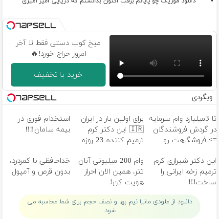
دانلود موزیک چو پایانم برفت اکنون بدانستم که دریایی امیر امیری
میخ کوب دستی فقط تا آخر
امروز حراج خورد!🔥
خرید با تخفیف
وبگردی
تا 3میلیارد وام سرمایه
برای اولین بار در ایران
استخدام فوری در
در گردش فروشندگان
🇮🇷 این دکتر کرم
بیمه سامان‼️‼️
=> فروشگاهت رو
ترمیم کننده 23 روزه
ثبت کن
ساخت!
این دکتر شیرازی کرم
وام 200 میلیونی آبان
خداحافظی با کمردرد،
ترمیم زخم ایرانی را
تتر. همین الان احراز
بدون قرص و آمپول
ساخت!!!
هویت کن!
دانلود از ملودی مانیا نیم بها و نصف حجم برای شما محاسبه می
شود.