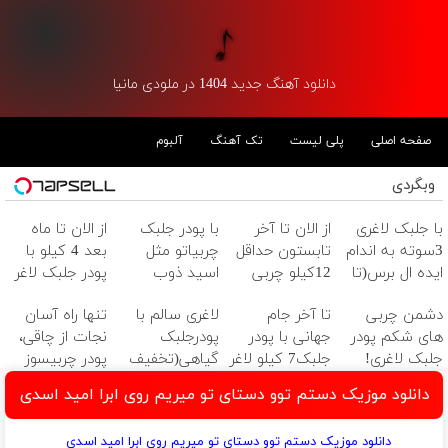
دانلود آهنگ جدید 1404 در ملودی مانیا
صفحه اصلی
پلی لیست
تک آهنگ
آلبوم
وبگردی
با جلبک لاغری
از الان تا آخر
با پودر جلبک
از الان تا ماه
3سوته به اندام
تابستون حداقل
چربیاتو مثل
بعد 4 کیلو با
ایده ال برس(تا
12کیلو چربی
اسید ذوب
پودر جلبک لاغر
امشب تخفیف
میسوزونی!
کن(تخفیف تا
میشی(تعداد
دشمن چربی
تا آخر جام
لاغری سالم با
تنها راه آسان
ویژه)
امشب)
محدود)
های شکم پودر
جهانی با پودر
پودرجلبک
نجات از چاقی،
جلبک لاغری!
جلبک7 کیلو لاغر
گیاهی(تخفیف
پودر چربیسوز
گیاهی+تاثیر
شو
عیدانه)
جلبک(تخفیف تا
دانلود موزیک دستم توو دستای تو میریم روی ابرا امید اسدی
فوری
امشب)
دانلود موزیک دستم توو دستای تو میریم روی ابرا امید اسدی