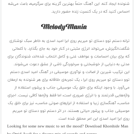
شنونده ایجاد کنه. این آهنگ حتماً بهترین گزینه برای سرگرمیه، باعث می‌شه
احساس کنید که در یک کنسرت زنده حضور دارید.
ترانه‌ دستم توو دستای تو میریم روی ابرا امید اسدی به خاطر سبک نوشتاری
شگفت‌انگیزش، می‌تواند انرژی مثبتی در کنار خود به جای بگذارد. با کلماتی
که برای بیان احساسات و عواطف غنی و کامل انتخاب شده‌اند، شنوندگان برای
مدتی به دنیایی از خوشبختی و سرخوردگی ناشی از عشق دعوت می‌شوند.
این ترکیب شیرین از اصالت و نوآوری موسیقی در آهنگ امید اسدی دستم
توو دستای تو میریم روی ابرا ، یک تجربه‌ی خلاقانه برای هر شنونده به ارمغان
می‌آورد. با وجود اینکه برای خلق یک موسیقی جذاب و پرشور، استفاده از
واژه‌هایی قدرتمند و با انرژی ضروری است، اما فقط واژه‌ها کافی نیست. اجرای
مناسب، آهنگسازی زیبا و استفاده از ابزارهای صوتی مناسب، نیز برای خلق یک
موسیقی جذاب و پرشور حیاتی هستند. در اثر دستم توو دستای تو میریم
روی ابرا امید اسدی این امر محقق شده است.
Looking for some new music to set the mood? Download Khorshide Man