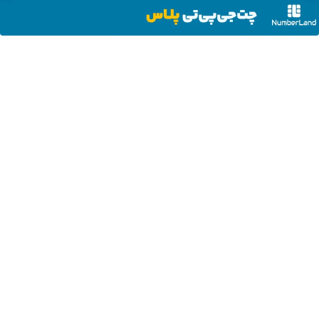
60% تخفیف ویژه جین وست +
تتر میخوای؟ از آبان‌تتر بخر | 100
خرید در4 قسطه
هزار تومان هم جایزه بگیر
دانلود آهنگ با کیفیت اصلی
دانلود آهنگ با کیفیت 128
از سراسر وب
لبخند جذاب تر،
پایان دغدغه
حمله به زردی
شب‌ها به خاطر
اعتمادبنفس
هزینه های
دندان ها با ژل
درد زانو بیدار
بیشتر (تخفیف
دندان پزشکی با
سفید کننده
میشی؟
تا امشب)
پک سفید
دندان!
(◂پرسش‌نامه)
به لبخندت
این ژل
با این روش توی
فرصت ویژه! با
کننده خانگی
خرید40%تخفیف
زیبایی بده!
سفیدکننده
خونه،سفیدی و
40٪تخفیف
(خرید ژل
دندوناتو در حد
زیبایی دندوناتو
دندوناتو در حد
سفیدکننده
لمینت سفید
برگردون
کامپوزیت