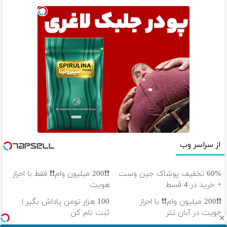
از سراسر وب
60% تخفیف پوشاک جین وست
❗❗200 میلیون وام❗❗ فقط با احراز
+ خرید در 4 قسط
هویت
❗❗200 میلیون وام❗❗ با احراز
100 هزار تومن پاداش بگیر |
هویت در آبان تتر
ثبت نام کن