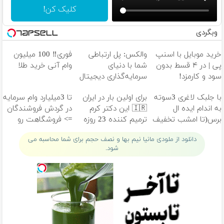
کلیک کن!
وبگردی
خرید موبایل با اسنپ
والکس: پل ارتباطی
فوری‼️ 100 میلیون
پی | در ۴ قسط بدون
شما با دنیای
وام آنی خرید طلا
سود و کارمزد!
سرمایه‌گذاری دیجیتال
با جلبک لاغری 3سوته
برای اولین بار در ایران
تا 3میلیارد وام سرمایه
به اندام ایده ال
🇮🇷 این دکتر کرم
در گردش فروشندگان
برس(تا امشب تخفیف
ترمیم کننده 23 روزه
=> فروشگاهت رو
ویژه)
ساخت!
ثبت کن
دانلود از ملودی مانیا نیم بها و نصف حجم برای شما محاسبه می
شود.