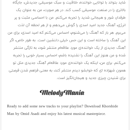
شاید بتواند با توانایی خواننده، خلاقیت و سبک موسیقی جدیدش، جایگاه
بالاتری را در صنعت موسیقی کسب کند. در هر صورت، من به عنوان یک
طرفدار، شور و هیجانی شدید را تجربه می‌کنم. من با احساسی مثبت و پر
انرژی، آهنگ جدید امید اسدی را گوش می‌دهم و از هر لحظه آن لذت
می‌برم. هر بار که آهنگ را می‌شنوم، احساس می‌کنم که امید اسدی، برای من
این آهنگ را ساخته است و این حس خیلی دلنشین است. به طور خاص، اگر
آهنگ جدیدی از یک خواننده‌ی مورد علاقه‌ام منتشر شود، به تازگی منتشر
شده و من هنوز این آهنگ را نشنیده باشم، احساس بسیار خوبی را تجربه
می‌کنم. برای من، اینکه یک خواننده‌ی مورد علاقه‌ام آهنگ جدیدی مثل تو
همون شهزاده ای که خوابشو دیدم منتشر کند، به معنی فراهم شدن فرصتی
برای شنیدن چیزی جدید و هیجان‌انگیز است.
Ready to add some new tracks to your playlist? Download Khorshide
Man by Omid Asadi and enjoy his latest musical masterpiece.
فول آلبوم امید اسدی