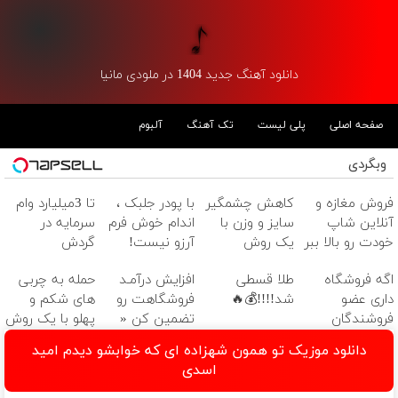
دانلود آهنگ جدید 1404 در ملودی مانیا
صفحه اصلی
پلی لیست
تک آهنگ
آلبوم
وبگردی
فروش مغازه و
کاهش چشمگیر
با پودر جلبک ،
تا 3میلیارد وام
آنلاین شاپ
سایز و وزن با
اندام خوش فرم
سرمایه در
خودت رو بالا ببر
یک روش
آرزو نیست!
گردش
خانگی60%تخفیف
(3تا7 کیلو
فروشندگان =>
اگه فروشگاه
طلا قسطی
افزایش درآمـد
حمله به چربی
کاهش وزن در
فروشگاهت رو
داری عضو
شد!!!!💰🔥
فروشگاهت رو
های شکم و
یک ماه)
ثبت کن
فروشندگان
تضمین کن «
پهلو با یک روش
دیجی پی شو 3
فروشگاهت رو
قوی(پودرجلبک
دانلود موزیک تو همون شهزاده ای که خوابشو دیدم امید
میلیارد وام بگیر
ثبت کن »
سبز45%تخفیف)
اسدی