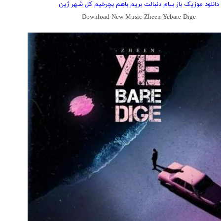
دانلود موزیک باز بیام دنبالت بریم باهم بچرخیم کل شهر ژین
Download New Music Zheen Yebare Dige