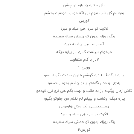
مثل ستاره ها بازم تو چشن
بمونیم کل شب مهم نی اگه خواب بمونم صبحشم
کورس
فکرت تو سرم هی میاد و میره
رنگ روزام بدون تو همش سیاه سفیده
آسمونم عین چشاته تیره
میخوام ببینمت کنارم باز یباره دیگه
۲بار با گام متفاوت
ورس ۲
یباره دیگه فقط دره گوشم با اون صدات بگو اسممو
بلدی تو مدل نگاهام از تو چشام بخونی حسمو
کاش زمان برگرده باز به عقب و بهت بگم هی نرو نزن قیدمو
یباره دیگه اونشب و ببینم لج نکنم من جلوتو بگیرم
هعیییییییی بک وکال هارمونی
فکرت تو سرم هی میاد و میره
رنگ روزام بدون تو همش سیاه سفیده
کورس۲