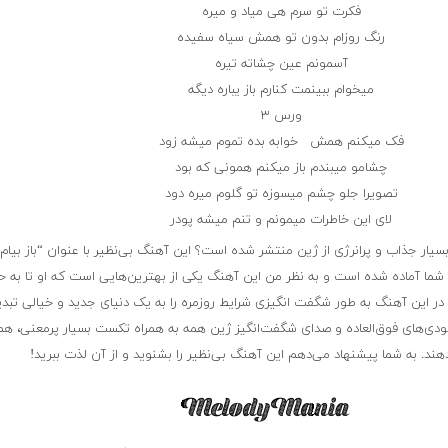
فکرت تو سرم هی میاد و میره
رنگ روزام بدون تو همش سیاه سفیده
آسمونم عین چشاته تیره
میخوام ببینمت کنارم باز یباره دیگه
ورس ۳
فک میکنم همش خوابه بده تموم میشه زود
چشامو میبندم باز میکنم همونی که بود
تصویرا جلو چشم میسوزه تو گلوم میره دود
لای این خاطرات میمونم و تنم میشه پودر
سیار جذاب و پرانرژی از ژین منتشر شده است؟ این آهنگ بی‌نظیر با عنوان “باز بیام 
شما آماده شده است و به نظر من این آهنگ یکی از بهترین‌هایی است که او تا به ح
در این آهنگ به طور شگفت انگیزی شرایط روزمره را به یک دنیای جدید و خیالی تبدی
ودی‌های فوق‌العاده و صدای شگفت‌انگیز ژین همه به همراه تکست بسیار پرمعنی، هم
هند. به شما پیشنهاد می‌دهم این آهنگ بی‌نظیر را بشنوید و از آن لذت ببرید!