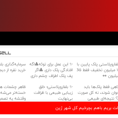
ذاری بلندمدت با
✨ این عمل برای توئه🔺اگه
بلفاروپلاستی پلک پایین ب
نقره از دیجی‌کالا
افتادگی پلک داری 🔺اگر
۱۰ میلیون تخفیف فقط 3۵
پف پلک اطراف چشم داری
میلیون 
ر چشمات هر روز
✨ بلفاروپلاستی؛ خلق
گاهی فقط پلک‌ها بای
ه‌تر می‌شه؟ 🌿
زیبایی طبیعی با ظرافت
جوان شوند، نه کل صور
 تصمیم کوچیک
بی‌نهایت
🤍 نتیجه‌ای طبیع
بگیری
دانلود موزیک باز بیام دنبالت بری