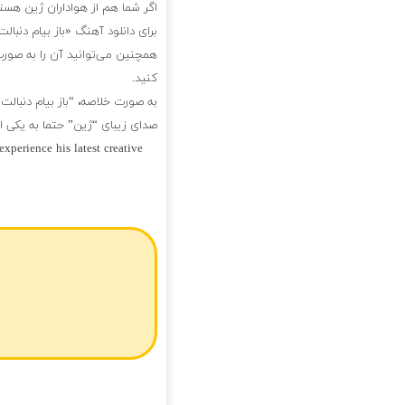
اگر شما هم از هواداران ژین هستی
برای دانلود آهنگ «باز بیام دنب
همچنین می‌توانید آن را به صورت
کنید.
به صورت خلاصه، “باز بیام دنبال
صدای زیبای “ژین” حتما به یکی ا
xperience his latest creative
فول آلبوم ژین