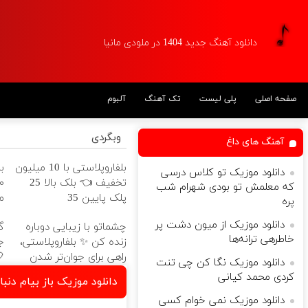
دانلود آهنگ جدید 1404 در ملودی مانیا
آلبوم
تک آهنگ
پلی لیست
صفحه اصلی
وبگردی
آهنگ های داغ
ا
بلفاروپلاستی با 10 میلیون
دانلود موزیک تو کلاس درسی
تخفیف 👈 بلک بالا 25
که معلمش تو بودی شهرام شب

پلک پایین 35
پره
دانلود موزیک ‫از ﻣﻴﻮن دﺷﺖ ﭘﺮ
د
چشماتو با زیبایی دوباره
ﺧﺎﻃﺮهی ﺗﺮاﻧﻪﻫﺎ
ت
زنده کن ✨ بلفاروپلاستی،
ی
راهی برای جوان‌تر شدن
دانلود موزیک نگا کن چی تنت
کردی محمد کیانی
م باهم بچرخیم کل شهر ژین
دانلود موزیک نمی خوام کسی