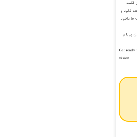
 کنید.
عه کنید و
ما دانلود
ی پویا و
Get ready 
vision.