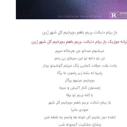
باز بیام دنبالت بریم باهم بچرخیم کل شهر
ژین
رانه موزیک باز بیام دنبالت بریم باهم بچرخیم کل شهر ژین
میشنوم صداتو من هرجاکه میرم
تن تو داغه تو این سرمای بی رحم
یادت رفت حرفات کجایی زنگ میزنم گوشیتو بردار
پاییزا له بشه زیر پامون ما برگا
بچرخیم عینهو پرگار
زمستون کنار آتیش و سرما
با کله بریم تو برفا
باز بیام دنبالت بریم باهم بچرخیم کل شهر
ملودی مانیا
انقده دور بشیم کل خونه ها واسم یه نقطه شن
چشای مشکیت آسمونه شب