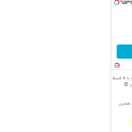
اینترنت LTE پیشگامان رو با 4 قسط
 😍
تر. همین