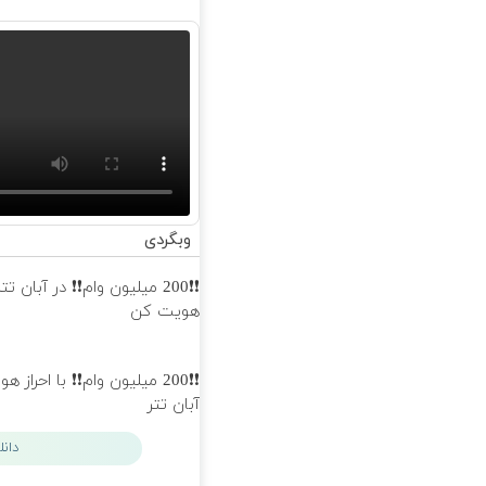
وبگردی
❗❗200 میلیون وام❗❗ در آبان تتر
هویت کن
❗❗200 میلیون وام❗❗ با احراز 
آبان تتر
دان