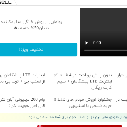
رونمایی از روش خانگی سفیدکننده
دندان50%تخفیف🔥
تخفیف ویژه!
 احراز
بدون پیش پرداخت در 4 قسط ✅
اینترنت LTE پیشگامان + سیم
از اسنپ پی + ترب پی بخر
کارت رایگان
هویت در
جشنواره فروش مودم های LTE ‼️
وام 200 میلیونی آبان ت
خرید قسطی با اسنپ‌پی
الان احراز هویت کن!
لود از ملودی مانیا نیم بها و نصف حجم برای شما محاسبه می شود.