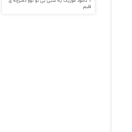
دانلود موزیک یه شبی بی تو توو دفترچه ی
قلبم