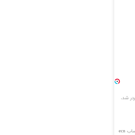
ردر شد.
۵۰ درصد کش بک کمیسیون معاملات در حساب ecn