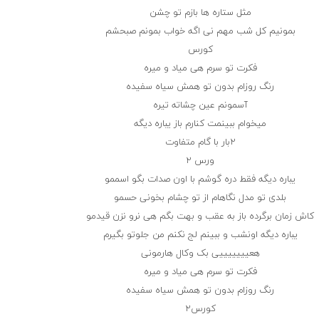
مثل ستاره ها بازم تو چشن
بمونیم کل شب مهم نی اگه خواب بمونم صبحشم
کورس
فکرت تو سرم هی میاد و میره
رنگ روزام بدون تو همش سیاه سفیده
آسمونم عین چشاته تیره
میخوام ببینمت کنارم باز یباره دیگه
۲بار با گام متفاوت
ورس ۲
یباره دیگه فقط دره گوشم با اون صدات بگو اسممو
بلدی تو مدل نگاهام از تو چشام بخونی حسمو
کاش زمان برگرده باز به عقب و بهت بگم هی نرو نزن قیدمو
یباره دیگه اونشب و ببینم لج نکنم من جلوتو بگیرم
هعیییییییی بک وکال هارمونی
فکرت تو سرم هی میاد و میره
رنگ روزام بدون تو همش سیاه سفیده
کورس۲