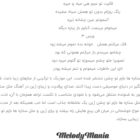
فکرت تو سرم هی میاد و میره
رنگ روزام بدون تو همش سیاه سفیده
آسمونم عین چشاته تیره
میخوام ببینمت کنارم باز یباره دیگه
ورس ۳
فک میکنم همش خوابه بده تموم میشه زود
چشامو میبندم باز میکنم همونی که بود
تصویرا جلو چشم میسوزه تو گلوم میره دود
لای این خاطرات میمونم و تنم میشه پودر
اره ها بازم تو چشن منتشر شده است. این موزیک با ترکیبی از سازهای زیبا باعث ش
یز در دنیای موسیقی دست پیدا کنند. صدای پرقدرت و زیبای ژین در آهنگ مثل ستار
ور به شنونده منتقل می‌شود و با ملودی متناسب با تکست ترانه، همزمان با آن، لذت
ثل ستاره ها بازم تو چشن ژین یک عاشقانه جذاب است اما خب همینکه بعد از مدت‌ها
 موج خوشحالی در میان فن پیج هایش راه بیفتد و برای ژین و مثل ستاره ها بازم تو
یبایی بسازند.