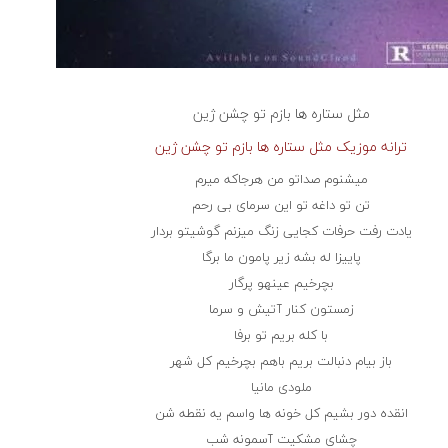
مثل ستاره ها بازم تو چشن
ژین
ترانه موزیک مثل ستاره ها بازم تو چشن ژین
میشنوم صداتو من هرجاکه میرم
تن تو داغه تو این سرمای بی رحم
یادت رفت حرفات کجایی زنگ میزنم گوشیتو بردار
پاییزا له بشه زیر پامون ما برگا
بچرخیم عینهو پرگار
زمستون کنار آتیش و سرما
با کله بریم تو برفا
باز بیام دنبالت بریم باهم بچرخیم کل شهر
ملودی مانیا
انقده دور بشیم کل خونه ها واسم یه نقطه شن
چشای مشکیت آسمونه شب