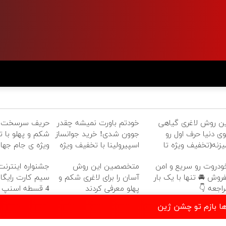
سخت چربی های
خودتم باورت نمیشه چقدر
این روش لاغری گیاه
 پهلو با تخفیف
جوون شدی! خرید جوانساز
توی دنیا حرف اول ر
ژه ی جام جهانی
اسپیرولینا با تخفیف ویژه
میزنه(تخفیف ویژه ت
امشب
متخصصین این روش
خودروت رو سریع و ام
رایگان 🌟 خرید
آسان را برای لاغری شکم و
بفروش 🚘 تنها با یک با
4 قسطه اسنپ پی
پهلو معرفی کردند
مراجعه 
دانلود موزیک مثل س