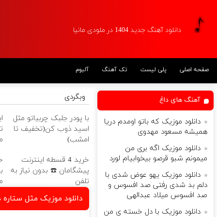
دانلود آهنگ جدید 1404 در ملودی مانیا
آلبوم
تک آهنگ
پلی لیست
صفحه اصلی
وبگردی
آهنگ های داغ
ی
با پودر جلبک چربیاتو مثل
دانلود موزیک که باتو اومدم دریا
و
اسید ذوب کن(تخفیف تا
همیشه مسعود مهدوی
ا
امشب)
دانلود موزیک اگه بری من
)
میمونم شبو‌ قرصو بیخوابیام لورد
ن
خرید 4 قسطه اینترنت
ر
پیشگامان ☎️ بدون نیاز به
دانلود موزیک یهو عوض شدی با

تلفن
دلم بد شدی رفتی صد افسوس و
صد افسوس میلاد عبدالهی
تاره ها بازم تو چشن ژین
دانلود موزیک با دل خسته ی من