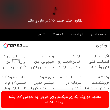
دانلود آهنگ جدید 1404 در ملودی مانیا
صفحه اصلی
پلی لیست
تک آهنگ
آلبوم
وبگردی
اگر میخوای
بازدید
وام 200
برای اولین بار در
ایمپلنت کنی
آنلاین‌شاپت رو
میلیونی آبان
ایران🇮🇷 این
الان وقتشه |
زیاد کن، بازدید
تتر. همین الان
دکتر کرم ترمیم
فقط با ۲۵
بالاتر = درآمد
احراز هویت کن!
کننده 23 روزه
وقتشه
تا 3میلیارد وام
برای فروش
صاحب فروشگاه
میلیون تومان!!!
بیشتر
ساخت!
فروشگاهت
سرمایه در
بیشتر، همین
هستی؟ وام تا
بیشتر بفروشه (
گردش
حالا اقدام کن (
۳ میلیارد تومان
همین الان ثبت
فروشندگان =>
ثبت نام کن )
بگیر
دانلود موزیک یکاری میکنم روی هرچی بد خواس کم بشه
نام کن )
فروشگاهت رو
مهداد پاکنام
ثبت کن