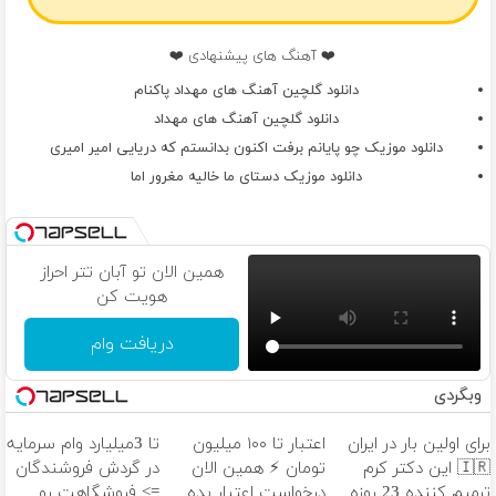
❤️ آهنگ های پیشنهادی ❤️
دانلود گلچین آهنگ های مهداد پاکنام
دانلود گلچین آهنگ های مهداد
دانلود موزیک چو پایانم برفت اکنون بدانستم که دریایی امیر امیری
دانلود موزیک دستای ما خالیه مغرور اما
همین الان تو آبان تتر احراز
هویت کن
دریافت وام
وبگردی
برای اولین بار در ایران
اعتبار تا ۱۰۰ میلیون
تا 3میلیارد وام سرمایه
🇮🇷 این دکتر کرم
تومان ⚡ همین الان
در گردش فروشندگان
ترمیم کننده 23 روزه
درخواست اعتبار بده
=> فروشگاهت رو