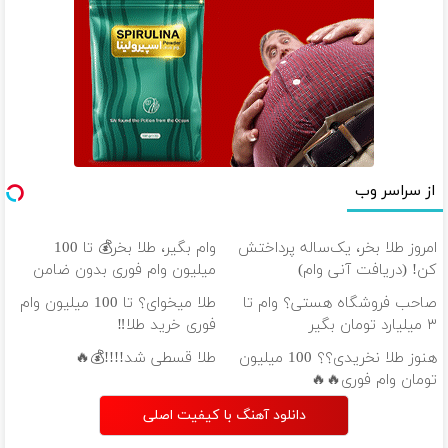
از سراسر وب
امروز طلا بخر، یک‌ساله پرداختش
وام بگیر، طلا بخر💰 تا 100
کن! (دریافت آنی وام)
میلیون وام فوری بدون ضامن
صاحب فروشگاه هستی؟ وام تا
طلا میخوای؟ تا 100 میلیون وام
۳ میلیارد تومان بگیر
فوری خرید طلا‼️
هنوز طلا نخریدی؟؟ 100 میلیون
طلا قسطی شد!!!!💰🔥
تومان وام فوری🔥🔥
دانلود آهنگ با کیفیت اصلی