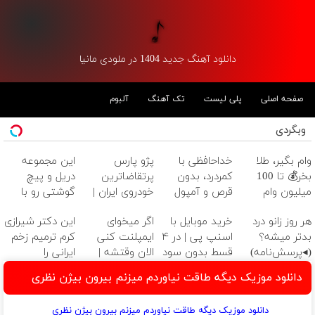
دانلود آهنگ جدید 1404 در ملودی مانیا
صفحه اصلی
پلی لیست
تک آهنگ
آلبوم
وبگردی
وام بگیر، طلا
خداحافظی با
پژو پارس
این مجموعه
بخر💰 تا 100
کمردرد، بدون
پرتقاضاترین
دریل و پیچ
میلیون وام
قرص و آمپول
خودروی ایران |
گوشتی رو با
فوری بدون
برای فروشش
گارانتی و نصف
هر روز زانو درد
خرید موبایل با
اگر میخوای
این دکتر شیرازی
ضامن
فرصت رو از
قیمت بخر!😉
بدتر میشه؟
اسنپ پی | در ۴
ایمپلنت کنی
کرم ترمیم زخم
دست نده!
(◂پرسش‌نامه)
قسط بدون سود
الان وقتشه |
ایرانی را
و کارمزد!
فقط با ۲۵
ساخت!!!
دانلود موزیک دیگه طاقت نیاوردم میزنم بیرون بیژن نظری
میلیون تومان!!!
دانلود موزیک دیگه طاقت نیاوردم میزنم بیرون بیژن نظری