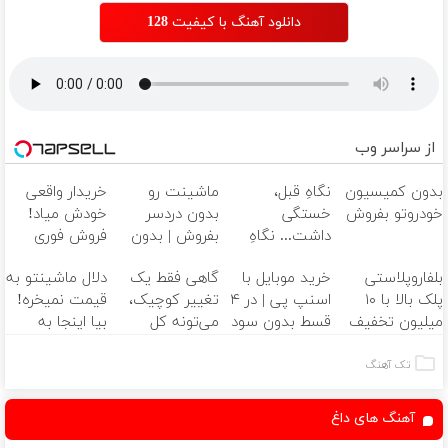
دانلود آهنگ با کیفیت 128
از سراسر وب
بدون کمیسیون
نگاهِ قبل،
ماشینت رو
خریدار واقعی
خودروتو بفروش
خستگی
بدون دردسر
خودش میاد!
داشت... نگاهِ
بفروش | بدون
فروش فوری
بعد، انرژی داره
کمسیون 😍
ماشین در همراه
بلفاروپلاستی
خرید موبایل با
گاهی فقط یک
دلال ماشینتو به
🌸 بلفا با 25%
مکانیک
پلک بالا با ۱۰
اسنپ پی | در ۴
تغییر کوچیک،
قیمت نمیخره!
تخفیف
میلیون تخفیف
قسط بدون سود
می‌تونه کل
بیا اینجا به
فقط ۲۵ میلیون
و کارمزد!
چهرتو متحول
قیمت
✅
کنه 💚 تغییر
بفروش*فقط
تک آهنگ
طبیعی
خریدار واقعی*
آهنگ های داغ