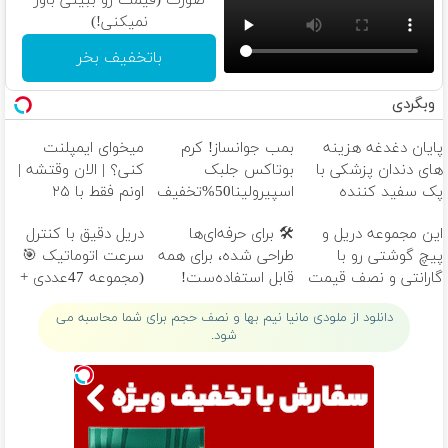
صورت (قیمت رو ببینی باور
نمیکنی!)
باتخفیف بخر
وبگردی
پایان دغدغه هزینه
بمب جوانساز! کرم
میخوای ایمپلنت
های دندان پزشکی با
بوتاکس جلبک
کنی؟ | الان وقتشه |
پک سفید کننده
اسپیرولینا50%تخفیف
اونم فقط با ۲۵
خانگی
میلیون تومان!!!
این مجموعه دریل و
🛠️ برای حرفه‌ای‌ها
دریل دقیق با کنترل
پیچ گوشتی رو با
طراحی شده، برای همه
سرعت اتوماتیک 🎯
گارانتی و نصف قیمت
قابل استفاده‌ست!
(مجموعه 47عددی +
بخر!😉
تخفیف ویژه)
دانلود از ملودی مانیا نیم بها و نصف حجم برای شما محاسبه می
شود.