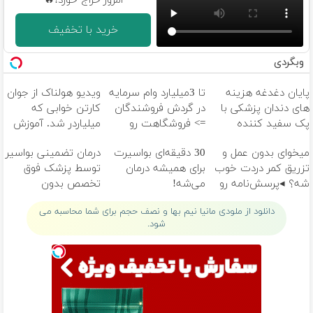
امروز حراج خورد!🔥
خرید با تخفیف
وبگردی
پایان دغدغه هزینه
تا 3میلیارد وام سرمایه
ویدیو هولناک از جوان
های دندان پزشکی با
در گردش فروشندگان
کارتن خوابی که
پک سفید کننده
=> فروشگاهت رو
میلیاردر شد. آموزش
خانگی
ثبت کن
رایگان
میخوای بدون عمل و
30 دقیقه‌ای بواسیرت
درمان تضمینی بواسیر
تزریق کمر دردت خوب
برای همیشه درمان
توسط پزشک فوق
شه؟ ◂پرسش‌نامه رو
می‌شه!
تخصص بدون
پرکن
بازگشت
دانلود از ملودی مانیا نیم بها و نصف حجم برای شما محاسبه می
شود.