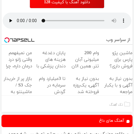
دانلود آهنگ با کیفیت 128
از سراسر وب
ماشین پژو
وام 200
پایان دغدغه
من نمیفهمم
پارس برای
میلیونی آبان
هزینه های
وقتی زانو درد
فروش داری؟
تتر. همین الان
دندان پزشکی با
درمان داره، چرا
اینجا سریع
احراز هویت کن!
پک سفید
دردش رو داری
بدون نیاز به
بدون نیاز به
تا 3میلیارد وام
بازار پر از خریدار
بفروشش
کننده خانگی
تحمل میکنی؟❗
آگهی و با یکبار
آگهی، یک‌روزه
سرمایه در
جک S3 /
مراجعه
فروخته شد
گردش
ماشینتو به
فروشندگان =>
راحتی بفروش
فروشگاهت رو
تک آهنگ
ثبت کن
آهنگ های داغ