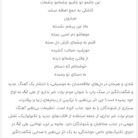
من باشمو تو باشیو چشمامو چشمات
کاشکی به جمع اضافه میشد
نم‌بارون
ماه من پیشم نشسته
موهاشو دم اسبی بسته
قلبم به چشمای نازش دل بسته
خورشید خجالت کشیده
از وقتی چشماتو دیده
خوشحالم که دستام
به دستای تو رسیده
شادی و هیجان در دل‌های علاقه‌مندان به موسیقی، با انتشار یک آهنگ جدید
و شگفت‌انگیز در سبک پاپ با عنوان مردم برات خبر نداری از علی A2، به اوج
خود رسیده است! این اثر بی‌نظیر، با ترکیبی از ریتم‌های زیبا و پرقدرت،
بسیاری از شنوندگان را به خود جذب کرده است. تنظیمات بی‌نظیر آهنگ
مردم برات خبر نداری، از جمله استفاده از افکت‌های جدید و تکنولوژیک، نقش
مهمی در جذب مخاطبان و شنوندگان دارد. علاوه بر این، توانایی علی A2 در
اجرای تکنیک‌های خاص خوانندگی، به یک اثر بی‌نظیر با صدایی شگفت‌انگیز