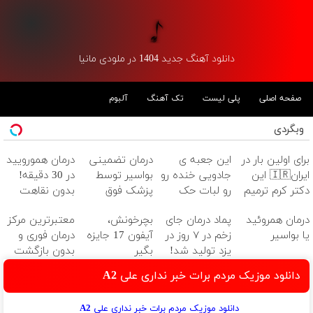
دانلود آهنگ جدید 1404 در ملودی مانیا
صفحه اصلی
پلی لیست
تک آهنگ
آلبوم
وبگردی
برای اولین بار در
این جعبه ی
درمان تضمینی
درمان همورویید
ایران🇮🇷 این
جادویی خنده رو
بواسیر توسط
در 30 دقیقه!
دکتر کرم ترمیم
رو لبات حک
پزشک فوق
بدون نقاهت
کننده 23 روزه
میکنه
تخصص بدون
درمان همروئید
پماد درمان جای
بچرخونش،
معتبرترین مرکز
ساخت!
خرید40%تخفیف
بازگشت
یا بواسیر
زخم در ۷ روز در
آیفون 17 جایزه
درمان فوری و
یزد تولید شد!
بگیر
بدون بازگشت
(مشاوره بگیرید)
واریس در ۳۰
دانلود موزیک مردم برات خبر نداری علی A2
دقیقه
دانلود موزیک مردم برات خبر نداری علی A2