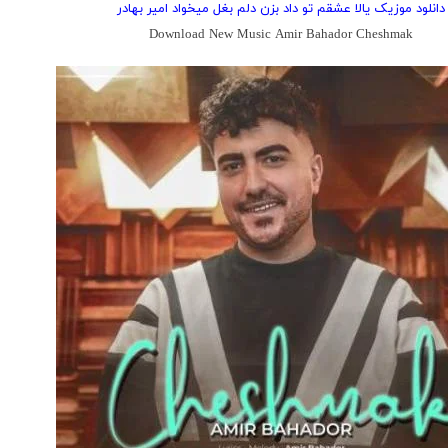
دانلود موزیک یالا عشقم تو داد بزن دلم بغل میخواد امیر بهادر
Download New Music Amir Bahador Cheshmak