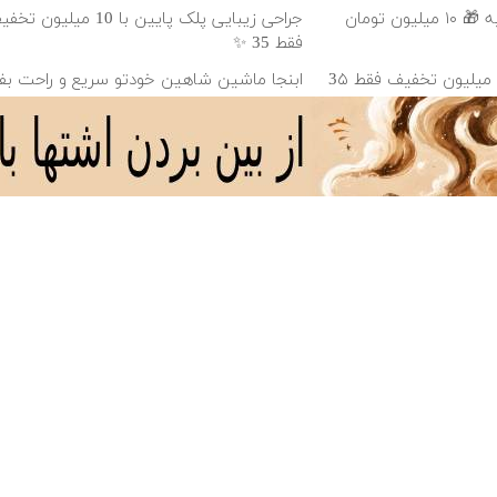
عمل زیبایی پلک بدون رد بخیه 🎁 ۱۰ میلیون تومان
جراحی زیبایی پلک پایین با 10 می
فقط 35 ✨
بلفاروپلاستی پلک پایین با ۱۰ میلیون تخفیف فقط 3۵
ابنجا ماشین شاهین خودتو سریع و راحت ب
بدون نیاز به آگهی و با یکبار مراجعه فروخت
دانلود آهنگ با کیفیت اصلی
دانلود آهنگ با کیفیت 128
خرید 4 قسطه اینترنت
کمربند اصلاح کننده قوز
جشنواره فوق‌العا
یشگامان ☎️ بدون نیاز به
کمر | مشاوره رایگان
💰🔥 50 تتر 