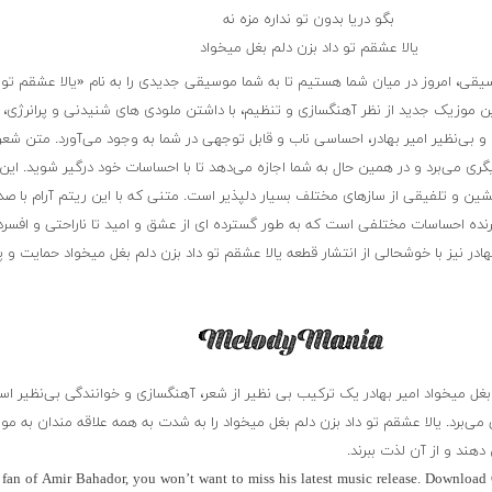
بگو دریا بدون تو نداره مزه نه
یالا عشقم تو داد بزن دلم بغل میخواد
سیقی، امروز در میان شما هستیم تا به شما موسیقی جدیدی را به نام «یالا عشقم تو 
ن موزیک جدید از نظر آهنگسازی و تنظیم، با داشتن ملودی های شنیدنی و پرانرژی، ش
ی‌نظیر امیر بهادر، احساسی ناب و قابل توجهی در شما به وجود می‌آورد. متن شعر 
گری می‌برد و در همین حال به شما اجازه می‌دهد تا با احساسات خود درگیر شوید. این
شین و تلفیقی از سازهای مختلف بسیار دلپذیر است. متنی که با این ریتم آرام با صد
رنده احساسات مختلفی است که به طور گسترده ای از عشق و امید تا ناراحتی و افسر
هادر نیز با خوشحالی از انتشار قطعه یالا عشقم تو داد بزن دلم بغل میخواد حمایت و 
م بغل میخواد امیر بهادر یک ترکیب بی نظیر از شعر، آهنگسازی و خوانندگی بی‌نظیر ا
 می‌برد. یالا عشقم تو داد بزن دلم بغل میخواد را به شدت به همه علاقه مندان به م
هند و از آن لذت ببرند.
a fan of Amir Bahador, you won’t want to miss his latest music release. Download