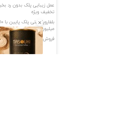
تخفیف ویژه
میلیون 👀
فروش راحت پژو ۲۰6، بدون کمیسیون و دردسر
از سراسر وب
50 تتر هدیه ثبت نام فقط
برای شما در ورسلند 💰🔥
پ