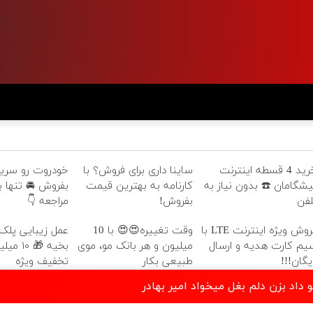
 رو سریع و امن
ساینا داری برای فروش؟ با
خرید 4 قسطه اینترنت
 تنها با یک بار
کارنامه به بهترین قیمت
پیشگامان ☎️ بدون نیاز ب
مراجعه 👇
بفروش!
تلف
ایی پلک بدون رد
وقت تغییره😍😍 با 10
فروش ویژه اینترنت LTE با
یون تومان
میلیون و هر بانک مو، موی
سیم کارت هدیه و ارسا
تخفیف ویژه
طبیعی بکار
رایگان!
دانلود موزیک یالا عشقم تو داد بزن 