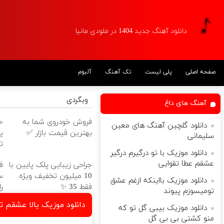
دانلود آهنگ جدید 1404 در ملودی مانیا
صفحه اصلی
پلی لیست
تک آهنگ
آلبوم
وبگردی
آهنگ های داغ
فروش خودروی شما به
دانلود گلچین آهنگ های معین
بهترین قیمت بازار ✅
پ
سلیمانی
ت
دانلود موزیک با تو درگیرم درگیر
عشقم عطا تقوایی
جراحی زیبایی پلک پایین با
10 میلیون تخفیف ویژه
س
دانلود موزیک بااینکه ازغم عشق
فقط 35 ✨
را
تومیسوزم پیوند
دانلود موزیک یالا عشقم تو
دانلود موزیک بیبی گل تو که
منو کشتی بی بی گل