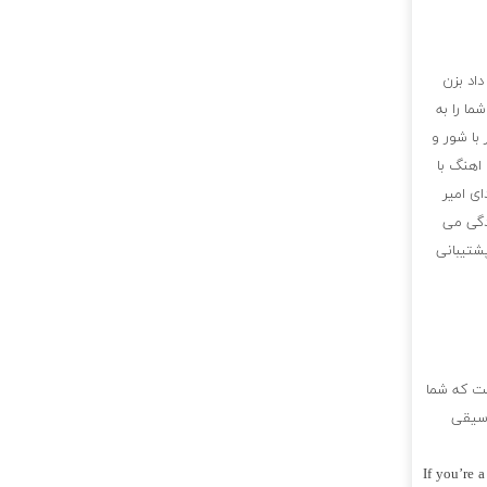
داد بزن
ما را به
با شور و
 اهنگ با
ای امیر
دگی می
پشتیبانی
ست که شما
وسیقی
If you’re 