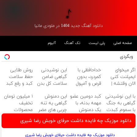
دانلود آهنگ جدید 1404 در ملودی مانیا
صفحه اصلی
پلی لیست
تک آهنگ
آلبوم
وبگردی
اگر میخوای
خداحافظی با
این نوشیدنی
روش طلایی
ایمپلنت کنی
کمردرد، بدون
گیاهی ضامن
حفظ سلامت
الان وقتشه |
قرص و آمپول
سلامت کل بدن
کبد و رفع کبد
فقط با ۲۵
مخصوصا کبد
چرب (خرید
با این نوشیدنی
کبد دومین عضو
این دمنوش
۱ میلیون تومان
میلیون تومان!!!
است
دمنوش کبد با
گیاهی به جنگ
مهمه بدنه، با
گیاهی یه تنه
تخفیف
تخفیف ویژه)
با سموم کبدت
یک دمنوش
چربی های مضر
محصولات
برو
گیاهی مراقبش
کبدت رو نابود
لاغری؛ یک قدم
دانلود موزیک چه فایده داشت حرفای خوبش رضا شیری
باش
میکنه55%تخفیف
نزدیک‌تر به
شروع کاهش
دانلود موزیک چه فایده داشت حرفای خوبش رضا شیری
وزن