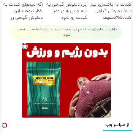
کبدت به پاکسازی نیاز
این دمنوش گیاهی یه
اگه میخوای کبدت به
داره! دمنوش گیاهی
تنه چربی های مضر
خطر نیوفته این
کبد55%تخفیف
کبدت رو نابود
دمنوش گیاهی رو
میکنه55%تخفیف
فراموش نکن
دانلود از ملودی مانیا نیم بها و نصف حجم برای شما محاسبه می
شود.
از سراسر وب