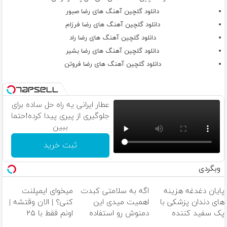
دانلود گلچین آهنگ های رضا صبور
دانلود گلچین آهنگ های رضا فرزام
دانلود گلچین آهنگ های رضا راد
دانلود گلچین آهنگ های رضا بشیر
دانلود گلچین آهنگ های رضا فروتن
عطار ایرانی یه راه حل ساده برای
جلوگیری از پیری پیدا کرده!حتما
ببین
ثبت خرید
وبگردی
پایان دغدغه هزینه
اگه به سلامتی کبدت
میخوای ایمپلنت
های دندان پزشکی با
اهمیت میدی این
کنی؟ | الان وقتشه |
پک سفید کننده
دمنوش رو استفاده
اونم فقط با ۲۵
خانگی
کن
میلیون تومان!!!