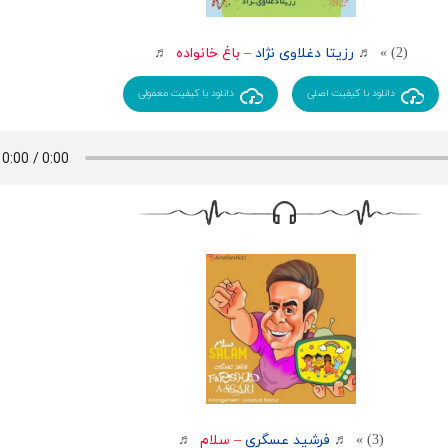
(2) » ♬
رزیتا دغلاوی نژاد
–
باغ خانواده
♬
دانلود با کیفیت اصلی
دانلود با کیفیت معمولی
(3) » ♬
فرشید عسگری
–
سلام
♬