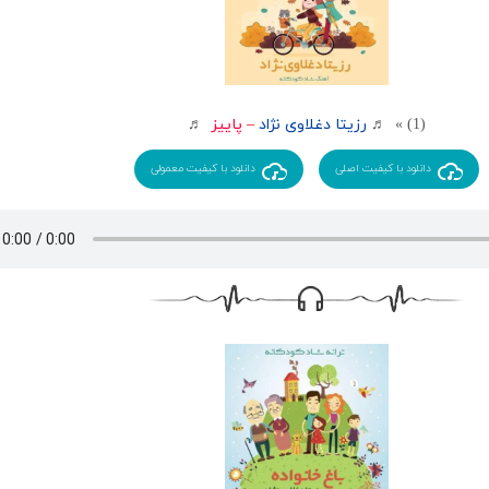
(1) » ♬
رزیتا دغلاوی نژاد
–
پاییز
♬
دانلود با کیفیت اصلی
دانلود با کیفیت معمولی