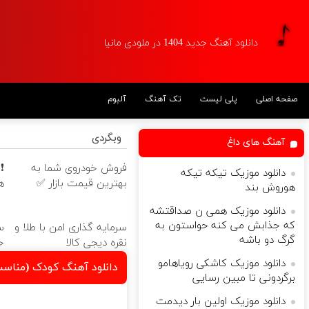
دانلود آهنگ جدید 1404 در ملودی مانیا
صفحه اصلی
پلی لیست
تک آهنگ
آلبوم
وبگردی
آهنگ های داغ
فروش خودروی شما به
دانلود موزیک تیکه تیکه
بهترین قیمت بازار ✅
ه
هوروش بند
دانلود موزیک همی ن صداقتشه
که جذابش می کنه حواستون به
سرمایه گذاری امن با طلا و
س
گرگ دو باشه
نقره دیجی کالا
خ
دانلود موزیک کاشکی رویاهامو
دانلود آهنگ کودک (مناسب
برگردونی تا مبین رسایی
دانلود موزیک اولین بار دیدمت