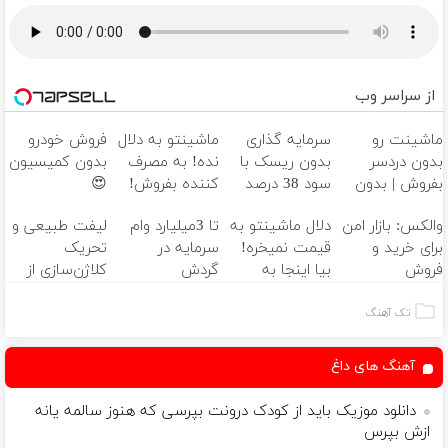
از سراسر وب
ماشینت رو
سرمایه گذاری
ماشینتو به دلال
فروش خودرو
بدون دردسر
بدون ریسک با
نده! به مصرف
بدون کمیسیون
بفروش | بدون
سود 38 درصد
کننده بفروش!
😍
کمسیون 😍
سالانه📈
بدون پاسخ به
والکس: بازار امن
دلال ماشینتو به
تا 3میلیارد وام
لیفت طبیعی و
یک تماس
برای خرید و
قیمت نمیخره!
سرمایه در
تحریک
فروش
بیا اینجا به
گردش
کلاژن‌سازی از
دارایی‌های
قیمت
فروشندگان =>
داخل پوست با
دیجیتال
بفروش*فقط
فروشگاهت رو
24ماه ماندگاری
تک آهنگ
خریدار واقعی*
ثبت کن
✅ جوان شو
آهنگ های داغ
دانلود موزیک باید از کودک درونت بپرسی که هنوز سالمه یانه
ازش بپرس