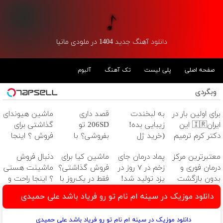
دانلود آهنگ جدید 1404 در ملودی مانیا
صفحه اصلی
پلی لیست
تک آهنگ
آلبوم
وبگردی
برای اولین بار در
به لبخندت
قصد داری
ماشین هیوندای
ایران🇮🇷 این
زیبایی بده!
206SD تو
گذاشتی برای
دکتر کرم ترمیم
(خرید ژل
بفروشی؟ با
فروش ؟ اینجا
کننده 23 روزه
سفیدکننده
خودرو45 سریع و
سریع و راحت
معتبرترین مرکز
پماد درمان جای
ماشین کیا برای
دنبال فروش
ساخت!
دندان
امن بفروش
بفروش
درمان فوری و
زخم در ۷ روز در
فروش گذاشتی؟
ماشینت هستی
با40%تخفیف)
بدون بازگشت
یزد تولید شد!
فقط در یک‌روز با
؟ اینجا راحت و
واریس در ۳۰
(مشاوره بگیرید)
خودرو۴۵
سریع بفروش ✅
دانلود موزیک در سینه ام نام تو رو فریاد باشد علی حمیدی
دقیقه
بفروشش
دانلود موزیک در سینه ام نام تو رو فریاد باشد علی حمیدی