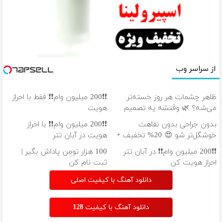
از سراسر وب
ظاهر چشمات هر روز خسته‌تر
❗❗200 میلیون وام❗❗ فقط با احراز
می‌شه؟ 🌿 وقتشه یه تصمیم
هویت
کوچیک بگیری
بدون جراحی بدون نقاهت
❗❗200 میلیون وام❗❗ با احراز
خوشگل‌تر شو 😍 20% تخفیف +
هویت در آبان تتر
اقساط 12 ماهه
❗❗200 میلیون وام❗❗ در آبان تتر
100 هزار تومن پاداش بگیر |
احراز هویت کن
ثبت نام کن
دانلود آهنگ با کیفیت اصلی
دانلود آهنگ با کیفیت 128