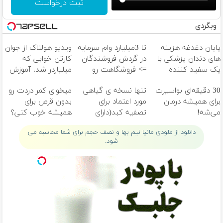
ثبت درخواست
وبگردی
پایان دغدغه هزینه
تا 3میلیارد وام سرمایه
ویدیو هولناک از جوان
های دندان پزشکی با
در گردش فروشندگان
کارتن خوابی که
پک سفید کننده
=> فروشگاهت رو
میلیاردر شد. آموزش
خانگی
ثبت کن
رایگان
30 دقیقه‌ای بواسیرت
تنها نسخه ی گیاهی
میخوای کمر دردت رو
برای همیشه درمان
مورد اعتماد برای
بدون قرص برای
می‌شه!
تصفیه کبد(دارای
همیشه خوب کنی؟
سیب سلامت)
(◂پرسش‌نامه رو پر
دانلود از ملودی مانیا نیم بها و نصف حجم برای شما محاسبه می
کن)
شود.