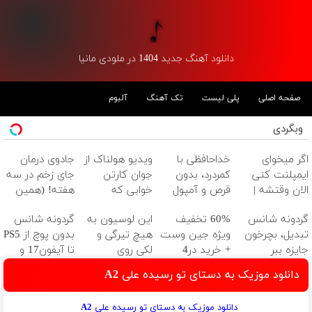
دانلود آهنگ جدید 1404 در ملودی مانیا
صفحه اصلی
پلی لیست
تک آهنگ
آلبوم
وبگردی
اگر میخوای
خداحافظی با
ویدیو هولناک از
جادوی درمان
ایمپلنت کنی
کمردرد، بدون
جوان کارتن
جای زخم در سه
الان وقتشه |
قرص و آمپول
خوابی که
هفته! (همین
فقط با ۲۵
میلیاردر شد.
حالا رایگان
گردونه شانس
60% تخفیف
این لوسیون به
گردونه شانس
میلیون تومان!!!
آموزش رایگان
صحبت کنید)
تبدیل، بچرخون
ویژه جین وست
هیچ تیرگی و
بدون پوچ از PS5
جایزه ببر
+ خرید در4
لکی روی
تا آیفون17 و
قسطه
پوستت رحم
بیت کوین 🔥
دانلود موزیک به دستای تو رسیده علی A2
نمیکنه
دانلود موزیک به دستای تو رسیده علی A2