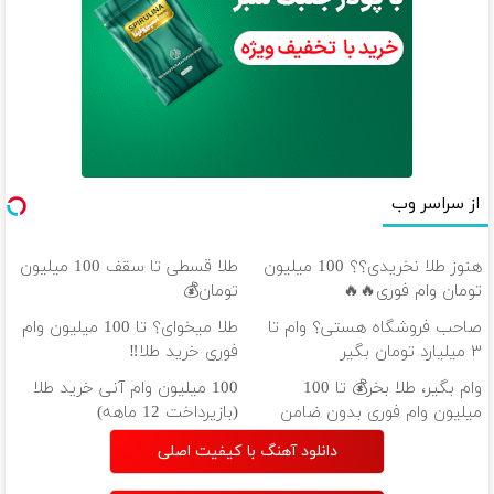
از سراسر وب
هنوز طلا نخریدی؟؟ 100 میلیون
طلا قسطی تا سقف 100 میلیون
تومان وام فوری🔥🔥
تومان💰
صاحب فروشگاه هستی؟ وام تا
طلا میخوای؟ تا 100 میلیون وام
۳ میلیارد تومان بگیر
فوری خرید طلا‼️
وام بگیر، طلا بخر💰 تا 100
100 میلیون وام آنی خرید طلا
میلیون وام فوری بدون ضامن
(بازپرداخت 12 ماهه)
دانلود آهنگ با کیفیت اصلی