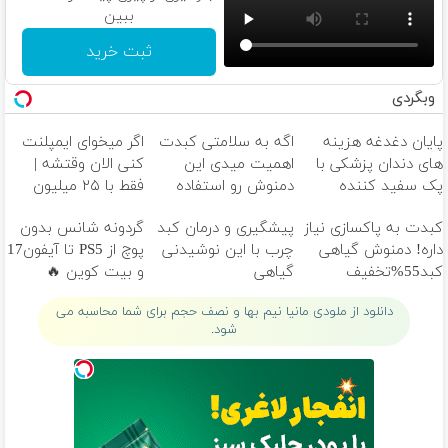
ببین
ثبت خرید
وبگردی
پایان دغدغه هزینه
اگه به سلامتی کبدت
اگر میخوای ایمپلنت
های دندان پزشکی با
اهمیت میدی این
کنی الان وقتشه |
پک سفید کننده
دمنوش رو استفاده
فقط با ۲۵ میلیون
خانگی
کن
تومان!!!
کبدت به پاکسازی نیاز
پیشگیری و درمان کبد
گردونه شانس بدون
داره! دمنوش گیاهی
چرب با این نوشیدنی
پوچ از PS5 تا آیفون17
کبد55%تخفیف
گیاهی
و بیت کوین 🔥
دانلود از ملودی مانیا نیم بها و نصف حجم برای شما محاسبه می
شود.