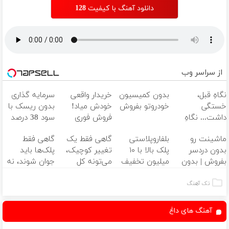
دانلود آهنگ با کیفیت 128
از سراسر وب
نگاهِ قبل،
بدون کمیسیون
خریدار واقعی
سرمایه گذاری
خستگی
خودروتو بفروش
خودش میاد!
بدون ریسک با
داشت... نگاهِ
فروش فوری
سود 38 درصد
بعد، انرژی داره
ماشین در همراه
سالانه📈
ماشینت رو
بلفاروپلاستی
گاهی فقط یک
گاهی فقط
🌸 بلفا با 25%
مکانیک
بدون دردسر
پلک بالا با ۱۰
تغییر کوچیک،
پلک‌ها باید
تخفیف
بفروش | بدون
میلیون تخفیف
می‌تونه کل
جوان شوند، نه
کمسیون 😍
فقط ۲۵ میلیون
چهرتو متحول
کل صورت🤍
✅
کنه 💚 تغییر
نتیجه‌ای طبیعی
تک آهنگ
طبیعی
آهنگ های داغ