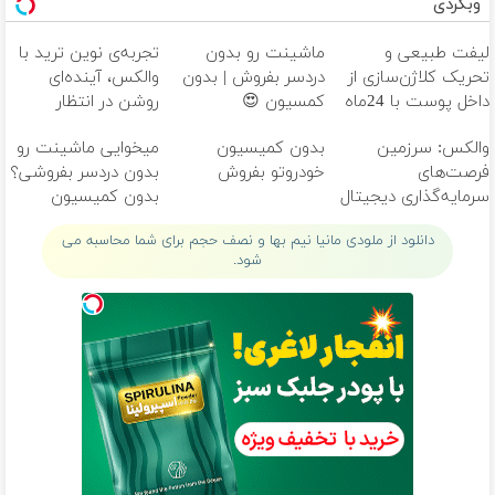
وبگردی
لیفت طبیعی و
ماشینت رو بدون
تجربه‌ی نوین ترید با
تحریک کلاژن‌سازی از
دردسر بفروش | بدون
والکس، آینده‌ای
داخل پوست با 24ماه
کمسیون 😍
روشن در انتظار
ماندگاری ✅ جوان شو
شماست
والکس: سرزمین
بدون کمیسیون
میخوایی ماشینت رو
فرصت‌های
خودروتو بفروش
بدون دردسر بفروشی؟
سرمایه‌گذاری دیجیتال
بدون کمیسیون
شما
دانلود از ملودی مانیا نیم بها و نصف حجم برای شما محاسبه می
شود.