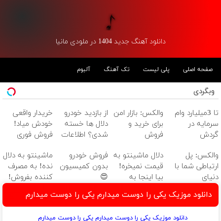
دانلود آهنگ جدید 1404 در ملودی مانیا
صفحه اصلی
پلی لیست
تک آهنگ
آلبوم
وبگردی
تا 3میلیارد وام
والکس: بازار امن
از بازدید خودرو
خریدار واقعی
سرمایه در
برای خرید و
دلال ها خسته
خودش میاد!
گردش
فروش
شدی؟ اطلاعات
فروش فوری
فروشندگان =>
دارایی‌های
ماشینت رو
ماشین در همراه
والکس: پل
دلال ماشینتو به
فروش خودرو
ماشینتو به دلال
فروشگاهت رو
دیجیتال
اینجا ثبت کن
مکانیک
ارتباطی شما با
قیمت نمیخره!
بدون کمیسیون
نده! به مصرف
ثبت کن
دنیای
بیا اینجا به
😍
کننده بفروش!
سرمایه‌گذاری
قیمت
بدون پاسخ به
دانلود موزیک یکی را دوست میدارم یکی را دوست میدارم
دیجیتال
بفروش*فقط
یک تماس
خریدار واقعی*
دانلود موزیک یکی را دوست میدارم یکی را دوست میدارم