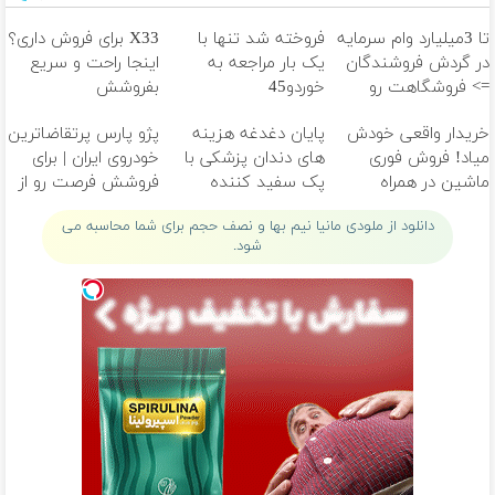
تا 3میلیارد وام سرمایه
فروخته شد تنها با
X33 برای فروش داری؟
در گردش فروشندگان
یک بار مراجعه به
اینجا راحت و سریع
=> فروشگاهت رو
خوردو45
بفروشش
ثبت کن
خریدار واقعی خودش
پایان دغدغه هزینه
پژو پارس پرتقاضاترین
میاد! فروش فوری
های دندان پزشکی با
خودروی ایران | برای
ماشین در همراه
پک سفید کننده
فروشش فرصت رو از
مکانیک
خانگی
دست نده!
دانلود از ملودی مانیا نیم بها و نصف حجم برای شما محاسبه می
شود.