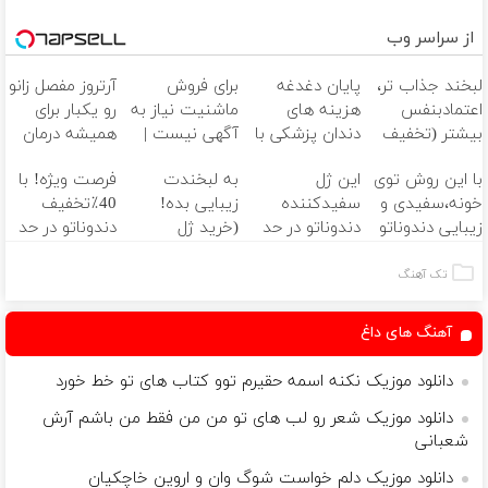
از سراسر وب
لبخند جذاب تر،
پایان دغدغه
برای فروش
آرتروز مفصل زانو
اعتمادبنفس
هزینه های
ماشنیت نیاز به
رو یکبار برای
بیشتر (تخفیف
دندان پزشکی با
آگهی نیست |
همیشه درمان
تا امشب)
پک سفید
اینجا راحت
کن!
با این روش توی
این ژل
به لبخندت
فرصت ویژه! با
کننده خانگی
بفروشش
◗پرسش‌نامه◖
خونه،سفیدی و
سفیدکننده
زیبایی بده!
40٪تخفیف
زیبایی دندوناتو
دندوناتو در حد
(خرید ژل
دندوناتو در حد
برگردون
لمینت سفید
سفیدکننده
کامپوزیت
(40%off)
میکنه
دندان
سفید کن
تک آهنگ
(40%تخفیف)
با40%تخفیف)
آهنگ های داغ
دانلود موزیک نکنه اسمه حقیرم توو کتاب های تو خط خورد
دانلود موزیک شعر رو لب های تو من من فقط من باشم آرش
شعبانی
دانلود موزیک دلم خواست شوگ وان و اروین خاچکیان