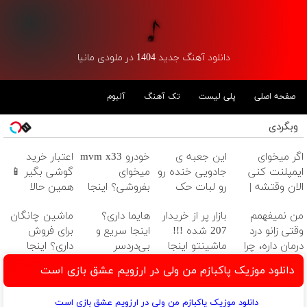
دانلود آهنگ جدید 1404 در ملودی مانیا
صفحه اصلی
پلی لیست
تک آهنگ
آلبوم
وبگردی
اگر میخوای
این جعبه ی
خودرو mvm x33
اعتبار خرید
ایمپلنت کنی
جادویی خنده رو
میخوای
گوشی بگیر 📱
الان وقتشه |
رو لبات حک
بفروشی؟ اینجا
همین حالا
فقط با ۲۵
میکنه
به سرعت
درخواست اعتبار
من نمیفهمم
بازار پر از خریدار
هایما داری؟
ماشین چانگان
میلیون تومان!!!
خرید40%تخفیف
فروش میره
بده 🎯
وقتی زانو درد
207 شده !!!
اینجا سریع و
برای فروش
درمان داره، چرا
ماشینتو اینجا
بی‌دردسر
داری؟ اینجا
دردش رو داری
به راحتی بفروش
می‌فروشی
سریع بفروشش
دانلود موزیک پاکبازم من ولی در ارزویم عشق بازی است
تحمل میکنی؟❗
دانلود موزیک پاکبازم من ولی در ارزویم عشق بازی است