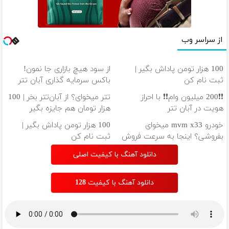
از سراسر وب
100 هزار تومن پاداش بگیر |
از سود هیچ بازاری جا نمون!
ثبت نام کن
باکس سرمایه گذاری آبان تتر
❗❗200 میلیون وام❗❗ با احراز
تتر میخوای؟ از آبان‌تتر بخر | 100
هویت در آبان تتر
هزار تومان هم جایزه بگیر
خودرو mvm x33 میخوای
100 هزار تومن پاداش بگیر |
بفروشی؟ اینجا به سرعت فروش
ثبت نام کن
میره
دانلود آهنگ با کیفیت اصلی
دانلود آهنگ با کیفیت 128