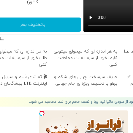
کشور)
باتخفیف بخر
 طلا
به هر اندازه ای که میخوای میتونی
به هر اندازه ای که میخوا
نقره بخری از سرمایه ات محافظت
طلا بخری از سرمایه ات م
کنی
کنی
در 4 قسط ✅
حریف سرسخت چربی های شکم و
🎬 تماشای فیلم و سریال ب
یم
پهلو با تخفیف ویژه ی جام جهانی
اینترنت LTE پیشگامان در 4 قسط
لود از ملودی مانیا نیم بها و نصف حجم برای شما محاسبه می شود.