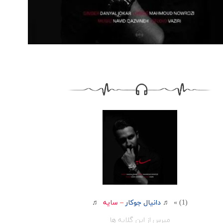
(1) » ♬
دانیال جوکار
–
سایه
♬
مپرس از این گلایه ها