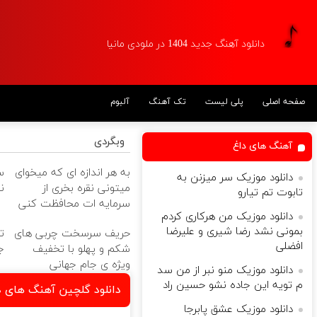
دانلود آهنگ جدید 1404 در ملودی مانیا
صفحه اصلی
پلی لیست
تک آهنگ
آلبوم
وبگردی
آهنگ های داغ
به هر اندازه ای که میخوای
س
دانلود موزیک سر میزنن به
میتونی نقره بخری از
ن
تابوت تم تیارو
سرمایه ات محافظت کنی
دانلود موزیک من هرکاری کردم
بمونی نشد رضا شیری و علیرضا
حریف سرسخت چربی های
ت
افضلی
شکم و پهلو با تخفیف
جلبک
ویژه ی جام جهانی
دانلود موزیک منو نبر از من سد
م تویه این جاده نشو حسین راد
دانلود گلچین آهنگ های دا
دانلود موزیک عشق پابرجا