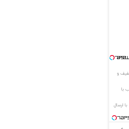
 ۱ میلیون تخفیف و
 با
با ارسال