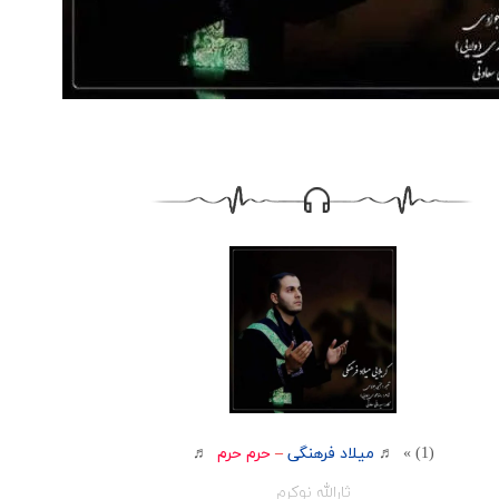
(1) » ♬
میلاد فرهنگی
–
حرم حرم
♬
ثارالله نوکرم