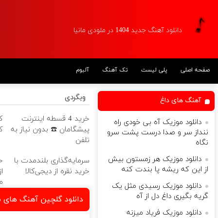
دانلود آهنگ جدید 1404 در ملودی مانیا
صفحه اصلی
پلی لیست
تک آهنگ
آلبوم
وبگردی
آهنگ های داغ
خرید 4 قسطه اینترنت
ک
دانلود موزیک آه بی خودی راه
پیشگامان ☎️ بدون نیاز به
ک
ننداز سر و صدا درست پشت سرو
تلفن
نگاه
دانلود موزیک هر زمستون بیش
سرمایه‌گذاری بلندمدت با
خ
از این که ریشه پا بندت کنه
خرید نقره از دیجی‌کالا
م
دانلود موزیک رسیدی مثل یک
گریه بگیری داغ دل از آه
دانلود گلچین آهنگ های م
دانلود موزیک فریاد میزنه