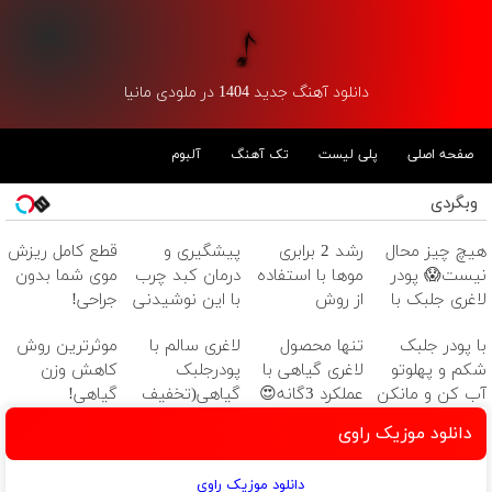
دانلود آهنگ جدید 1404 در ملودی مانیا
صفحه اصلی
پلی لیست
تک آهنگ
آلبوم
وبگردی
هیچ چیز محال
رشد 2 برابری
پیشگیری و
قطع کامل ریزش
نیست😱 پودر
موها با استفاده
درمان کبد چرب
موی شما بدون
لاغری جلبک با
از روش
با این نوشیدنی
جراحی!
تخفیف
گیاهی45%تخفیف
گیاهی
شامپوجلبک
با پودر جلبک
تنها محصول
لاغری سالم با
موثرترین روش
منتظرته!
فقط امروز
تضمین کیفیت
شکم و پهلوتو
لاغری گیاهی با
پودرجلبک
کاهش وزن
آب کن و مانکن
عملکرد 3گانه😍
گیاهی(تخفیف
گیاهی!
شو(تخفیف تا
(خرید با
ویژه)
5تا۷کیلو لاغری
دانلود موزیک راوی
امشب)
تخفیف)
😍
دانلود موزیک راوی