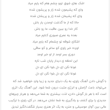
اشک های شوق توو چشم هام که یارم میاد
وای که پشیمون شده زار و پریشون شده
وای که پشیمان شده زار و پریشان شده
حالا که از ما گذشت اومدن یار باش
کار خدا رو ببین عاقبت ما رو باش
بعده یه عمری صبوری کنارم میاد
اشکای شوقه تو چشمام که یارم میاد
اورده خبر راوی کو ساغر و کو ساقی
دوری بسر اومد از او خبر اومد
این لحظه ی دیدار پایان شب تاره
غوغا نکن ای دل بلوا نکن ای دل
غوغا نکن ای دل بلوا نکن ای دل
با گوش دادن آهنگ راوی، به یک دنیای جدید و زیبا وارد خواهید شد که
می‌تواند باعث آرامش و انرژی مثبت درون شما شود. این آهنگ یک اثری
است که با هر بار گوش دادن، لذت بیشتری به شما می‌دهد و هربار چیزهای
جدیدی را برای کشف و یادگیری به شما نشان می‌دهد. در کل، راوی با ترکیب
عالی بین آواز، موسیقی و متن، به یک اثر هنری بسیار شگفت‌انگیز تبدیل