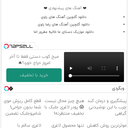
❤️ آهنگ های پیشنهادی ❤️
دانلود گلچین آهنگ های راوی
دانلود گلچین آهنگ های رضا راوی
دانلود موزیک دستای ما خالیه مغرور اما
میخ کوب دستی فقط تا آخر
امروز حراج خورد!🔥
خرید با تخفیف
وبگردی
پیشگیری و درمان کبد
هیچ چیز محال نیست
قطع کامل ریزش موی
چرب با این نوشیدنی
😱 پودر لاغری جلبک با
شما بدون جراحی!
گیاهی
تخفیف منتظرته!
شامپوجلبک تضمین
کیفیت
موثرترین روش کاهش
تنها محصول لاغری
لاغری سالم با