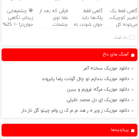
بعد، انرژی داره
سالانه📈
فقط ۲۵ میلیون
درست بشو
گاهی فقط یک
گاهی فقط
فرقی که بعد از
🎯 چشم‌هایی
🌸 بلفا با 25%
✅
نیست 🤫
تغییر کوچیک،
پلک‌ها باید
بلفا توی
زیباتر، نگاهی
تخفیف
مشاوره رایگان
می‌تونه کل
جوان شوند، نه
چشمات
جوان‌تر! ✨ 25%
بگیر
چهرتو متحول
کل صورت🤍
می‌بینی، همه
تخفیف
کنه 💚 تغییر
نتیجه‌ای طبیعی
متوجه میشن
بلفاروپلاستی
تک آهنگ
طبیعی
✨
آهنگ های داغ
دانلود موزیک سخته آمر
دانلود موزیک بندازم تو چال گونت رضا پایروند
دانلود موزیک مرگه غرورم و ببین
دانلود موزیک ای دل محمد خلیلی
دانلود موزیک ز ویر ه ر هد م م ک ن وام چینو گل ناز دار
پربازدیدها