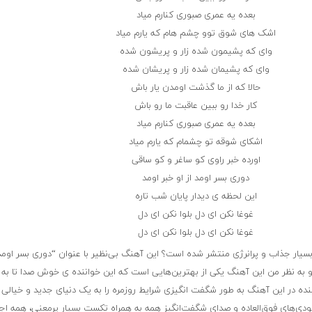
بعده یه عمری صبوری کنارم میاد
اشک های شوق توو چشم هام که یارم میاد
وای که پشیمون شده زار و پریشون شده
وای که پشیمان شده زار و پریشان شده
حالا که از ما گذشت اومدن یار باش
کار خدا رو ببین عاقبت ما رو باش
بعده یه عمری صبوری کنارم میاد
اشکای شوقه تو چشمام که یارم میاد
اورده خبر راوی کو ساغر و کو ساقی
دوری بسر اومد از او خبر اومد
این لحظه ی دیدار پایان شب تاره
غوغا نکن ای دل بلوا نکن ای دل
غوغا نکن ای دل بلوا نکن ای دل
بسیار جذاب و پرانرژی منتشر شده است؟ این آهنگ بی‌نظیر با عنوان “دوری بسر اومد 
و به نظر من این آهنگ یکی از بهترین‌هایی است که این خواننده ی خوش صدا تا به 
نده در این آهنگ به طور شگفت انگیزی شرایط روزمره را به یک دنیای جدید و خیالی 
ودی‌های فوق‌العاده و صدای شگفت‌انگیز همه به همراه تکست بسیار پرمعنی، همه اجز