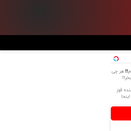
 وام❗❗ هر چی
خر!!
نده قوز
اینجا