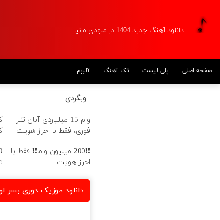
دانلود آهنگ جدید 1404 در ملودی مانیا
آلبوم
تک آهنگ
پلی لیست
صفحه اصلی
وبگردی
ز
وام 15 میلیاردی آبان تتر |
ن
فوری، فقط با احراز هویت
❗❗200 میلیون وام❗❗ فقط با

احراز هویت
ی بسر اومد از او خبر اومد