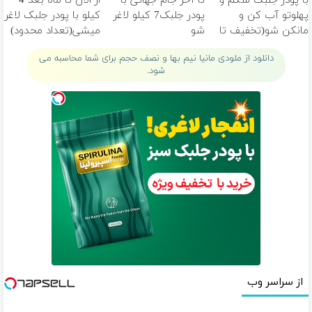
با پودر جلبک شکم و
تا آخر جام جهانی با
از الان تا ماه بعد 4
پهلوتو آب کن و
پودر جلبک7 کیلو لاغر
کیلو با پودر جلبک لاغر
مانکن شو(تخفیف تا
شو
میشی(تعداد محدود)
امشب)
دانلود از ملودی مانیا نیم بها و نصف حجم برای شما محاسبه می
شود.
از سراسر وب