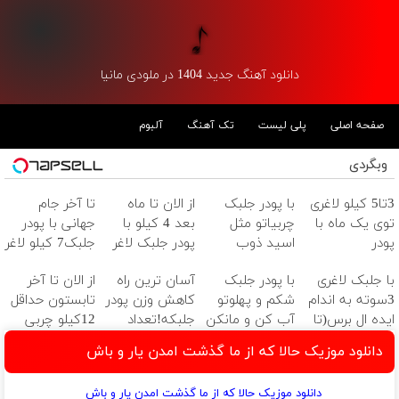
دانلود آهنگ جدید 1404 در ملودی مانیا
صفحه اصلی
پلی لیست
تک آهنگ
آلبوم
وبگردی
3تا5 کیلو لاغری
با پودر جلبک
از الان تا ماه
تا آخر جام
توی یک ماه با
چربیاتو مثل
بعد 4 کیلو با
جهانی با پودر
پودر
اسید ذوب
پودر جلبک لاغر
جلبک7 کیلو لاغر
جلبک(تعداد
کن(تخفیف تا
میشی(تعداد
شو
با جلبک لاغری
با پودر جلبک
آسان ترین راه
از الان تا آخر
محدود)
امشب)
محدود)
3سوته به اندام
شکم و پهلوتو
کاهش وزن پودر
تابستون حداقل
ایده ال برس(تا
آب کن و مانکن
جلبکه!تعداد
12کیلو چربی
امشب تخفیف
شو(تخفیف تا
محدود
میسوزونی!
دانلود موزیک حالا که از ما گذشت امدن یار و باش
ویژه)
امشب)
دانلود موزیک حالا که از ما گذشت امدن یار و باش