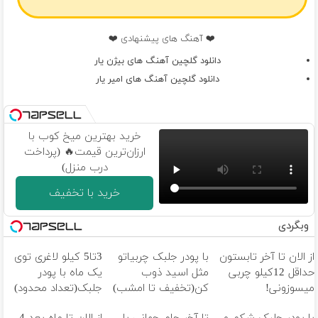
❤️ آهنگ های پیشنهادی ❤️
دانلود گلچین آهنگ های بیژن یار
دانلود گلچین آهنگ های امیر یار
خرید بهترین میخ کوب با
ارزان‌ترین قیمت🔥 (پرداخت
درب منزل)
خرید با تخفیف
وبگردی
از الان تا آخر تابستون
با پودر جلبک چربیاتو
3تا5 کیلو لاغری توی
حداقل 12کیلو چربی
مثل اسید ذوب
یک ماه با پودر
میسوزونی!
کن(تخفیف تا امشب)
جلبک(تعداد محدود)