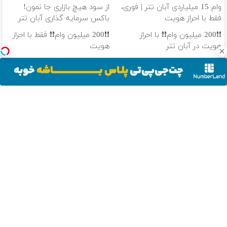
وام 15 میلیاردی آبان تتر | فوری،
از سود هیچ بازاری جا نمون!
فقط با احراز هویت
باکس سرمایه گذاری آبان تتر
❗❗200 میلیون وام❗❗ با احراز
❗❗200 میلیون وام❗❗ فقط با احراز
هویت در آبان تتر
هویت
40 درصد سود سالانه❗ از تورم جا
100 هزار تومن پاداش بگیر |
نمونی😲
ثبت نام کن
دانلود آهنگ با کیفیت اصلی
دانلود آهنگ با کیفیت 128
از سراسر وب
تا 3میلیارد وام
پایان دغدغه
ماشین پژو
من نمیفهمم
سرمایه در
هزینه های
پارس برای
وقتی زانو درد