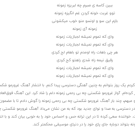
ببین کاسه ی صبرم چه لبریزه زمونه
توو غربت خونه کردن غم انگیزه زمونه
بازم این سو و اونسو منو خوب میکشونی
زمونه آی زمونه
وای که تموم نمیشه لجبازیات زمونه
وای که تموم نمیشه لجبازیات زمونه
هر چی باهات راه اومدم تو باهام لج کردی
رفیق نیمه راه شدی راهتو کج کردی
وای که تموم نمیشه لجبازیات زمونه
وای که تموم نمیشه لجبازیات زمونه
کردم یک روز بتوانم به چنین آهنگی دسترسی پیدا کنم. با انتشار آهنگ غرورمو شک
کرده‌ام. آواز غرورمو شکستی چه بی رحمی زمونه دلم را شاد کرد. این آهنگ فوق‌العاد
مبهم، چند بار آهنگ غرورمو شکستی چه بی رحمی زمونه را گوش دادم تا با مضمون 
 دسترسی به صدا و نوای جدید بود که به من نشان می‌داد آهنگ غرورمو شکستی چ
. خواننده سعی کرده تا در این ترانه حس و احساس خود را به خوبی بیان کند و با انت
بتواند دوباره جای پای خود را در دنیای موسیقی محکمتر کند.