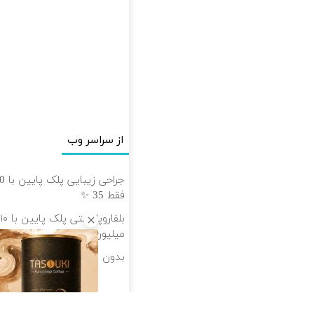
از سراسر وب
فقط 35 ✨
میلیون 👀
بدون نیاز به آگهی و با یکبا