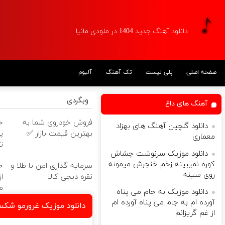
دانلود آهنگ جدید 1404 در ملودی مانیا
صفحه اصلی
پلی لیست
تک آهنگ
آلبوم
وبگردی
آهنگ های داغ
فروش خودروی شما به
دانلود گلچین آهنگ های بهزاد
بهترین قیمت بازار ✅
پ
معماری
ت
دانلود موزیک سرنوشت چشاش
کوره نمیبینه زخم خنجرش میمونه
سرمایه گذاری امن با طلا و
خ
روی سینه
نقره دیجی کالا
م
دانلود موزیک به جام می پناه
آورده ام به جام می پناه آورده ام
دانلود موزیک غرورمو شکس
از غم گریزانم