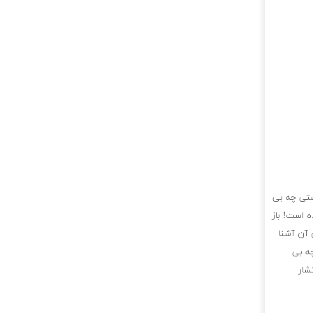
ستی چه بی
ه است! باز
آن آشنا
ه بی
شار