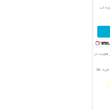
 که شگفت زده ات
راز هویت در
خرید طلا