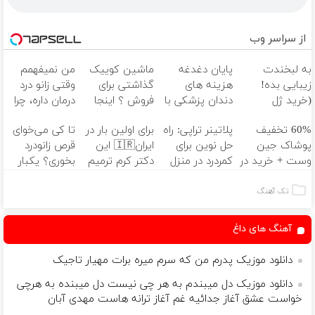
از سراسر وب
به لبخندت
پایان دغدغه
ماشین کوییک
من نمیفهمم
زیبایی بده!
هزینه های
گذاشتی برای
وقتی زانو درد
(خرید ژل
دندان پزشکی با
فروش ؟ اینجا
درمان داره، چرا
سفیدکننده
پک سفید
سریع و راحت
دردش رو داری
60% تخفیف
پلاتینر تراپی: راه
برای اولین بار در
تا کی می‌خوای
دندان
کننده خانگی
بفروش
تحمل میکنی؟❗
پوشاک جین
حل نوین برای
ایران🇮🇷 این
قرص زانودرد
با40%تخفیف)
وست + خرید در
کمردرد در منزل
دکتر کرم ترمیم
بخوری؟ یکبار
4 قسط
شما
کننده 23 روزه
اصولی درمانش
ساخت!
کن
تک آهنگ
آهنگ های داغ
دانلود موزیک پدرم من که سرم میره برات مهیار تاجیک
دانلود موزیک دل میبندم به هر چی نیست دل میبنده به هرچی
خواست عشق آغاز جدائیه غم آغاز ترانه هاست مهدی آبان