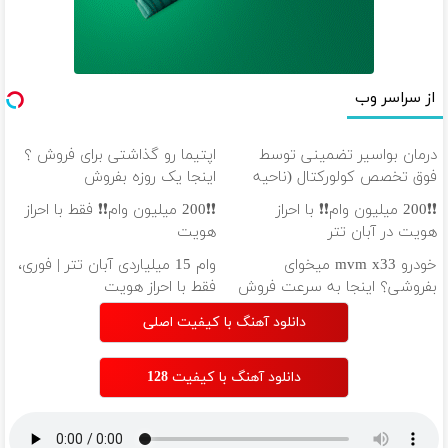
از سراسر وب
درمان بواسیر تضمینی توسط
اپتیما رو گذاشتی برای فروش ؟
فوق تخصص کولورکتال (ناحیه
اینجا یک روزه بفروش
مقعد)
❗❗200 میلیون وام❗❗ با احراز
❗❗200 میلیون وام❗❗ فقط با احراز
هویت در آبان تتر
هویت
خودرو mvm x33 میخوای
وام 15 میلیاردی آبان تتر | فوری،
بفروشی؟ اینجا به سرعت فروش
فقط با احراز هویت
میره
دانلود آهنگ با کیفیت اصلی
دانلود آهنگ با کیفیت 128