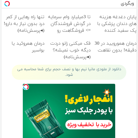
وبگردی
پایان دغدغه هزینه
تا 3میلیارد وام سرمایه
تنها راه رهایی از کمر
های دندان پزشکی با
در گردش فروشندگان
درد بدون نیاز به دارو!
پک سفید کننده
=> فروشگاهت رو
(◂پرسش‌نامه)
خانگی
ثبت کن
درمان همورویید در 30
فک میکنی زانو دردت
درمان همروئید یا
دقیقه! بدون نقاهت
دیگه خوب نمیشه؟
بواسیر
(◂پرسش‌نامه)
دانلود از ملودی مانیا نیم بها و نصف حجم برای شما محاسبه می
شود.