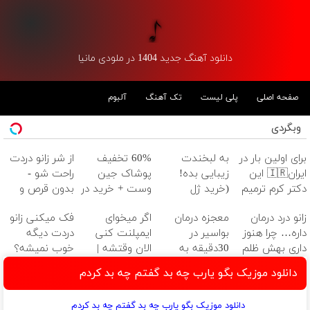
دانلود آهنگ جدید 1404 در ملودی مانیا
صفحه اصلی
پلی لیست
تک آهنگ
آلبوم
وبگردی
برای اولین بار در
به لبخندت
60% تخفیف
از شر زانو دردت
ایران🇮🇷 این
زیبایی بده!
پوشاک جین
راحت شو -
دکتر کرم ترمیم
(خرید ژل
وست + خرید در
بدون قرص و
کننده 23 روزه
سفیدکننده
4 قسط
عمل
زانو درد درمان
معجزه درمان
اگر میخوای
فک میکنی زانو
ساخت!
دندان
داره… چرا هنوز
بواسیر در
ایمپلنت کنی
دردت دیگه
با40%تخفیف)
داری بهش ظلم
30دقیقه به
الان وقتشه |
خوب نمیشه؟
می‌کنی؟
صورت سرپایی
فقط با ۲۵
(◂پرسش‌نامه)
دانلود موزیک بگو یارب چه بد گفتم چه بد کردم
توسط فوق
میلیون تومان!!!
تخصص
دانلود موزیک بگو یارب چه بد گفتم چه بد کردم