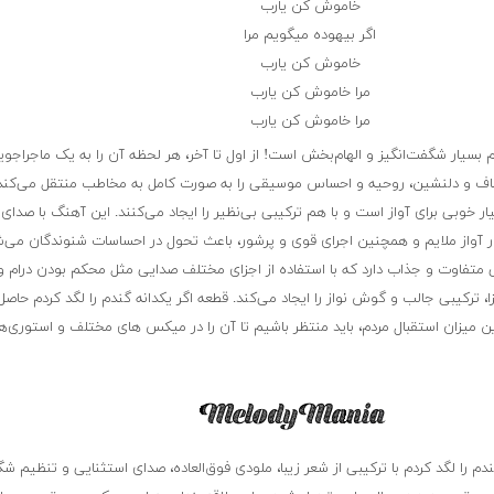
خاموش کن یارب
اگر بیهوده میگویم مرا
خاموش کن یارب
مرا خاموش کن یارب
مرا خاموش کن یارب
م بسیار شگفت‌انگیز و الهام‌بخش است! از اول تا آخر، هر لحظه آن را به یک ماجراج
شفاف و دلنشین، روحیه و احساس موسیقی را به صورت کامل به مخاطب منتقل می‌کند
خوبی برای آواز است و با هم ترکیبی بی‌نظیر را ایجاد می‌کنند. این آهنگ با صدا
ار آواز ملایم و همچنین اجرای قوی و پرشور، باعث تحول در احساسات شنوندگان می‌
کی متفاوت و جذاب دارد که با استفاده از اجزای مختلف صدایی مثل محکم بودن درام 
ا، ترکیبی جالب و گوش نواز را ایجاد می‌کند. قطعه اگر یکدانه گندم را لگد کردم حاص
 میزان استقبال مردم، باید منتظر باشیم تا آن را در میکس های مختلف و استوری‌ه
دم را لگد کردم با ترکیبی از شعر زیبا، ملودی فوق‌العاده، صدای استثنایی و تنظیم شگ