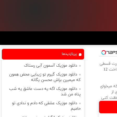
پربازدیدها
ورت قسطی
دانلود موزیک آسمون آبی رستاک
از دیجی‌کالا ( پرداخت 12
دانلود موزیک گیرم تو زیبایی محض همون
که میمیرن براش محسن یگانه
که میخوای
دانلود موزیک اگه یه دست عاشق یه شب
 از
پناه من شد
فظت کنی
دانلود موزیک عشقی که دادم و ندادی تو
حامیم