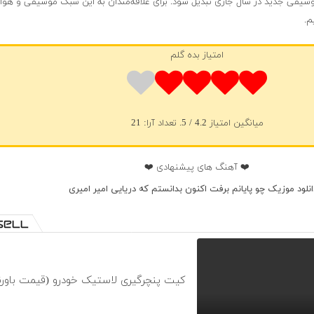
موسیقی جدید در سال جاری تبدیل شود. برای علاقه‌مندان به این سبک موسیقی و هوادا
م.
امتیاز بده گلم
میانگین امتیاز
4.2
/ 5. تعداد آرا:
21
❤️ آهنگ های پیشنهادی ❤️
انلود موزیک چو پایانم برفت اکنون بدانستم که دریایی امیر امیری
کیت پنچرگیری لاستیک خودرو (قیمت باورن