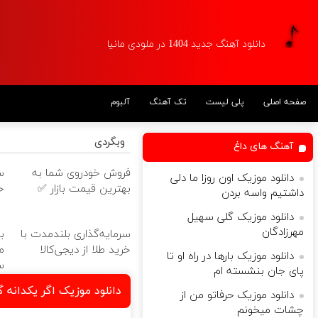
دانلود آهنگ جدید 1404 در ملودی مانیا
صفحه اصلی
پلی لیست
تک آهنگ
آلبوم
وبگردی
آهنگ های داغ
فروش خودروی شما به
س
دانلود موزیک اون روزا ما دلی
بهترین قیمت بازار ✅
خ
داشتیم واسه بردن
دانلود موزیک گلی سهیل
مهرزادگان
سرمایه‌گذاری بلندمدت با
ب
خرید طلا از دیجی‌کالا
م
دانلود موزیک بارها در راه او تا
س
پای جان بنشسته ام
دانلود موزیک اگر یکدانه گ
دانلود موزیک حرفاتو من از
چشات میخونم