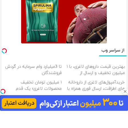
از سراسر وب
بهترین قیمت داروهای لاغری، با ۱
تا 3میلیارد وام سرمایه در گردش
میلیون تخفیف و ارسال از
فروشندگان
داروخانه‌
خریدآمپول‌های لاغری از داروخانه
۱ میلیون تومان تخفیف
های اطرافت، ارسال فوری همراه با
محصولات لاغری؛ یک قدم
پک یخ!
نزدیک‌تر به شروع کاهش وزن
آمپول های لاغری با یک میلیون
۱ میلیون تومان تخفیف داروهای
تخفیف | ارسال از داروخانه های
لاغری منتخب با ارسال از
معتبر
داروخانه نزدیکت
دانلود آهنگ با کیفیت اصلی