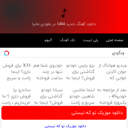
دانلود آهنگ جدید 1404 در ملودی مانیا
صفحه اصلی
پلی لیست
تک آهنگ
آلبوم
وبگردی
ویدیو هولناک از
پژو پارس خودتو
خودروی شما هم
X33 برای فروش
جوان کارتن
گذاشتی برای
تنها در چند
داری؟ اینجا
خوابی که
فروش؟ اینجا به
ساعت فروخته
راحت و سریع
میلیاردر شد.
راحتی بفروش
خواهد شد
بفروشش
بعد از مراجعه به
ابنجا ماشین
سیانا خودتو
ساندرو برا
آموزش رایگان
خودرو45 ،
شاهین خودتو
گذاشتی برای
فروش داری ؟ ما
یک‌روزه فروخته
سریع و راحت
فروش؟ اینجا به
خریداریم ، راحت
شد
بفروش
راحتی بفروش
بفروشش
دانلود موزیک تو که نیستی
دانلود موزیک تو که نیستی