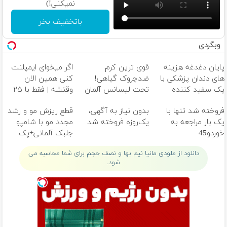
نمیکنی!)
باتخفیف بخر
وبگردی
پایان دغدغه هزینه
قوی ترین کرم
اگر میخوای ایمپلنت
های دندان پزشکی با
ضدچروک گیاهی!
کنی همین الان
پک سفید کننده
تحت لیسانس آلمان
وقتشه | فقط با ۲۵
خانگی
(40%تخفیف
میلیون تومان!!!
فروخته شد تنها با
بدون نیاز به آگهی،
قطع ریزش مو و رشد
زمستانی)
یک بار مراجعه به
یک‌روزه فروخته شد
مجدد مو با شامپو
خوردو45
جلبک آلمانی+پک
روتین پوستی(هدیه)
دانلود از ملودی مانیا نیم بها و نصف حجم برای شما محاسبه می
شود.