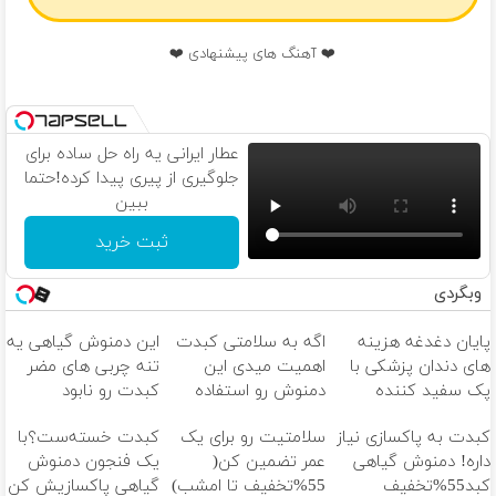
❤️ آهنگ های پیشنهادی ❤️
عطار ایرانی یه راه حل ساده برای
جلوگیری از پیری پیدا کرده!حتما
ببین
ثبت خرید
وبگردی
پایان دغدغه هزینه
اگه به سلامتی کبدت
این دمنوش گیاهی یه
های دندان پزشکی با
اهمیت میدی این
تنه چربی های مضر
پک سفید کننده
دمنوش رو استفاده
کبدت رو نابود
خانگی
کن
میکنه55%تخفیف
کبدت به پاکسازی نیاز
سلامتیت رو برای یک
کبدت خسته‌ست؟با
داره! دمنوش گیاهی
عمر تضمین کن(
یک فنجون دمنوش
کبد55%تخفیف
55%تخفیف تا امشب)
گیاهی پاکسازیش کن