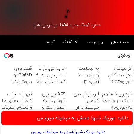
دانلود آهنگ جدید 1404 در ملودی مانیا
صفحه اصلی
پلی لیست
تک آهنگ
آلبوم
وبگردی
اگر میخوای
به لبخندت
خرید موبایل با
قصد داری
ایمپلنت کنی
زیبایی بده!
اسنپ پی | در ۴
206SD تو
الان وقتشه |
(خرید ژل
قسط بدون سود
بفروشی؟ با
فقط با ۲۵
سفیدکننده
و کارمزد!
خودرو45 سریع و
خودروی شما هم
این نوشیدنی
X55 پرو برای
تنها راه نجات
میلیون تومان!!!
دندان
امن بفروش
با یک بار مراجعه
گیاهی را
فروش داری؟
کبد از بیماری ها
با40%تخفیف)
به خودرو45
بنوشید تا از
اینجا راحت و
و سموم خطرناک
فروخته خواهد
بیماری های کبد
سریع بفروشش
دانلود موزیک شبها همش به میخونه میرم من
شد
پیشگیری کنید
دانلود موزیک شبها همش به میخونه میرم من