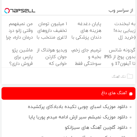
از سراسر وب
به لبخندت
پایان دغدغه
۱ میلیون تومان
من نمیفهمم
زیبایی بده!
هزینه های
تخفیف داروهای
وقتی زانو درد
(خرید ژل
دندان پزشکی با
لاغری منتخب با
درمان داره، چرا
سفیدکننده
پک سفید
ارسال از داروخانه
دردش رو داری
گردونه شانس
ترمیم جای زخم،
ویدیو هولناک از
ماشین پژو
دندان
کننده خانگی
نزدیکت
تحمل میکنی؟❗
بدون پوچ از PS5
بخیه و
جوان کارتن
پارس برای
با40%تخفیف)
تا آیفون17 و
سوختگی فقط
خوابی که
فروش داری؟
بیت کوین 🔥
در 3 هفته!!😍
میلیاردر شد.
اینجا سریع
آموزش رایگان
بفروشش
تک آهنگ
آهنگ های داغ
دانلود موزیک اسبای چوبی تکیده بادبادکای پرکشیده
دانلود موزیک نمیشم سیر ازش ادامه میدم پوریا پایا
دانلود گلچین آهنگ های سیزانکو