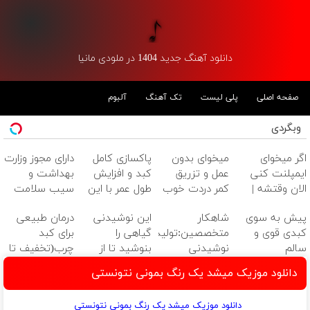
دانلود آهنگ جدید 1404 در ملودی مانیا
صفحه اصلی
پلی لیست
تک آهنگ
آلبوم
وبگردی
اگر میخوای
میخوای بدون
پاکسازی کامل
دارای مجوز وزارت
ایمپلنت کنی
عمل و تزریق
کبد و افزایش
بهداشت و
الان وقتشه |
کمر دردت خوب
طول عمر با این
سیب سلامت
فقط با ۲۵
شه؟
نوشیدنی
پیش به سوی
شاهکار
این نوشیدنی
درمان طبیعی
میلیون تومان!!!
◂پرسش‌نامه رو
گیاهی!کلیک
کبدی قوی و
متخصصین:تولید
گیاهی را
برای کبد
پرکن
جهت خرید
سالم
نوشیدنی
بنوشید تا از
چرب(تخفیف تا
گیاهی خوش
بیماری های کبد
24 ساعت)
دانلود موزیک میشد یک رنگ بمونی نتونستی
طعم برای
پیشگیری کنید
پاکسازی کبد
دانلود موزیک میشد یک رنگ بمونی نتونستی