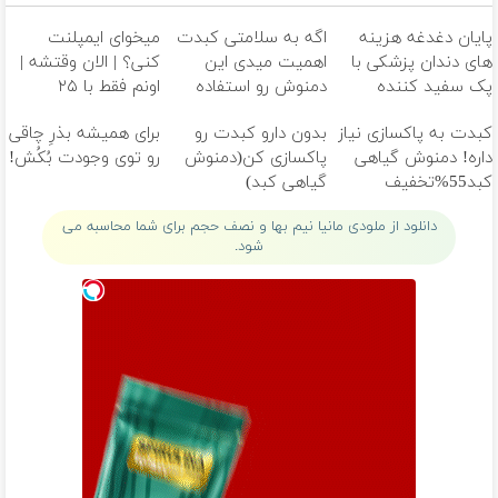
پایان دغدغه هزینه
اگه به سلامتی کبدت
میخوای ایمپلنت
های دندان پزشکی با
اهمیت میدی این
کنی؟ | الان وقتشه |
پک سفید کننده
دمنوش رو استفاده
اونم فقط با ۲۵
خانگی
کن
میلیون تومان!!!
کبدت به پاکسازی نیاز
بدون دارو کبدت رو
برای همیشه بذرِ چاقی
داره! دمنوش گیاهی
پاکسازی کن(دمنوش
رو توی وجودت بُکُش!
کبد55%تخفیف
گیاهی کبد)
دانلود از ملودی مانیا نیم بها و نصف حجم برای شما محاسبه می
شود.