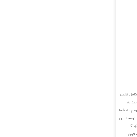
امل تغییر
ید به
نم به شما
 توسط این
آهنگ
 فوق