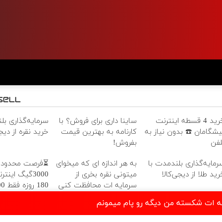
خرید 4 قسطه اینترنت
ساینا داری برای فروش؟ با
سرمایه‌گذاری بل
یشگامان ☎️ بدون نیاز به
کارنامه به بهترین قیمت
خرید نقره از دیجی
لفن
بفروش!
رمایه‌گذاری بلندمدت با
به هر اندازه ای که میخوای
⏳فرصت محدود!
رید طلا از دیجی‌کالا
میتونی نقره بخری از
3000گیگ اینت
سرمایه ات محافظت کنی
180 روز
هزارتومان!!
ه ات شکسته من دیگه رو پام میمونم