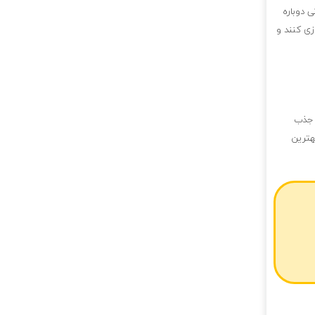
 دوباره
ی کنند و
 جذب
هترین