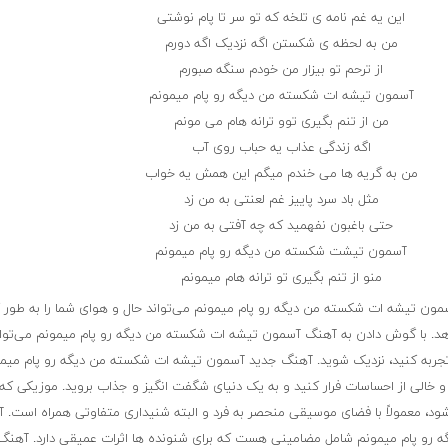
این یه غم نامه ی تلخه که تو سر تا پام نوشتی
من به لحظه ی شکستن اگه نزدیک اگه دورم
از ترحم تو بیزار من خودم سنگه صبورم
آسمون تیشه ات شکسته من دیگه رو پام میمونم
من از تنم بگیری توو ترانه هام می مونم
اگه زندگی عذاب یه حباب روی آب
من به گریه ها می خندم میگم این همش یه خواب
مثل باد سرد پاییز غم لعنتی به من زد
حتی باغبون نفهمید که چه آفتی به من زد
آسمون تیشت شکسته من دیگه رو پام میمونم
منو از تنم بگیری تو ترانه هام میمونم
 تیشه ات شکسته من دیگه رو پام میمونم می‌تواند حال و هوای شما را به طور ک
هد. با گوش دادن به آهنگ آسمون تیشه ات شکسته من دیگه رو پام میمونم می‌توان
تجربه کنید، نزدیک شوید. آهنگ‌ جدید آسمون تیشه ات شکسته من دیگه رو پام میمو
 خالی از احساسات فرار کنید و به یک دنیای شگفت انگیز و جذاب بروید. موزیکی که
 شود، معمولاً با فضای موسیقی منحصر به فرد و البته شنیداری متفاوتی همراه است. 
رو پام میمونم شامل مضامینی هست که برای شنونده ها اثرات عمیقی دارد. آهنگ