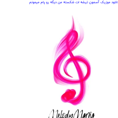
انلود موزیک آسمون تیشه ات شکسته من دیگه رو پام میمونم