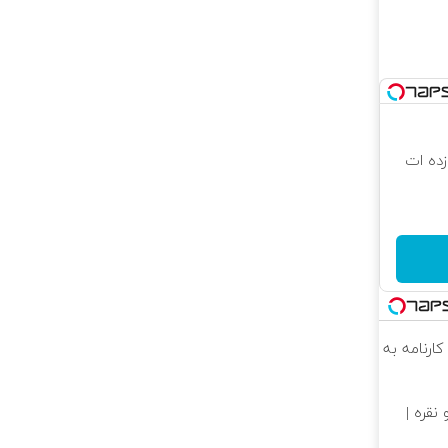
 که شگفت زده ات
کارنامه به
نقره |