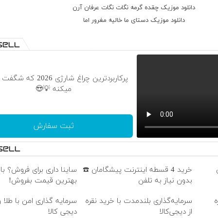
دانلود موزیک چقده گرمه نگات نگات عرفان آرن
دانلود موزیک دستای ما خالیه مغرور اما
پرکاربردترین چراغ شارژی 2026
میکنه 💡😍
ثبت سفارش
خرید 4 قسطه اینترنت پیشگامان ☎️
ساینا داری برای فروش؟ با 
بدون نیاز به تلفن
بهترین قیمت بفروش!
ه
سرمایه‌گذاری بلندمدت با خرید نقره
سرمایه گذاری امن با طلا و 
از دیجی‌کالا
دیجی کالا