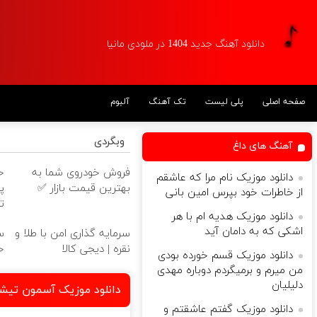
دانلود آهنگ جدید 1404 در ملودی مانیا
صفحه اصلی
پلی لیست
تک آهنگ
آلبوم
وبگردی
آهنگ های داغ
فروش خودروی شما به
دانلود موزیک نام مرا که عاشقم
بهترین قیمت بازار ✅
پ
از خاطرات خود بپرس امین بانی
ت
دانلود موزیک هدیه ام با هر
اشکی که به دامان آید
سرمایه گذاری امن با طلا و
س
نقره | دیجی کالا
خ
دانلود موزیک قسم خورده بودی
من میرم و برمیگردم دوباره مهدی
دلیلیان
دانلود موزیک آسمون تیش
دانلود موزیک گفتم عاشقتم و