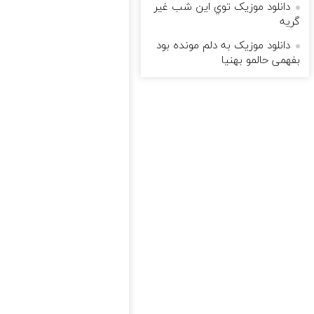
دانلود موزیک توي اين شب غير
گريه
دانلود موزیک به دلم مونده بود
بفهمی حالمو بهنیا