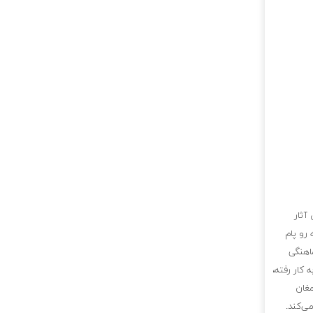
آثار
رو پام
اهنگی
 کار رفته،
مغان
ی‌کند.