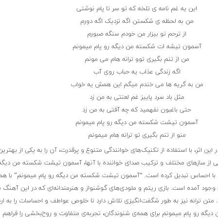
این یه غم نامه ی تلخه که تو سر تا پام نوشتی
من به لحظه ی شکستن اگه نزدیک اگه دورم
از ترحم تو بیزار من خودم سنگه صبورم
آسمون تیشه ات شکسته من دیگه رو پام میمونم
من از تنم بگیری توو ترانه هام می مونم
اگه زندگی عذاب یه حباب روی آب
من به گریه ها می خندم میگم این همش یه خواب
مثل باد سرد پاییز غم لعنتی به من زد
حتی باغبون نفهمید که چه آفتی به من زد
آسمون تیشت شکسته من دیگه رو پام میمونم
منو از تنم بگیری تو ترانه هام میمونم
ین اثر، با استفاده از تکنیک‌های خوانندگی متنوع و پرقدرت، آن را به یکی از بهترین 
ی از سازهای مختلف و ترکیب صدای خواننده با آنها، آسمون تیشت شکسته من دیگه 
 با احساس تبدیل کرده است. “آسمون تیشت شکسته من دیگه رو پام میمونم” با هم
به وجود آمده است. بازی ریتم و ملودی‌های گوشنواز و هنرمندانه‌ای که در این آهنگ به
. متن ترانه نیز به طور شگفت‌انگیزی تلاش دارد تا خلوص عواطف و احساسات را به ار
یگه رو پام میمونم برای همه‌ی شنوندگان، تجربه‌ی متفاوت و روح‌بخشی را فراهم م