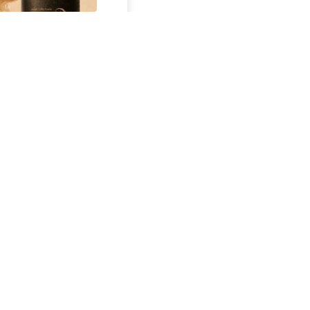
از سراسر وب
خرید 4 قسطه اینترنت
ه
پیشگامان ☎️ بدون نیاز به
ط
تلفن
ق
کمربند اصلاح کننده قوز
س
کمر | مشاوره رایگان
ن
تک آهنگ