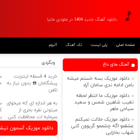
دانلود آهنگ جدید 1404 در ملودی مانیا
صفحه اصلی
پلی لیست
تک آهنگ
آلبوم
وبگردی
آهنگ های داغ
خرید 4 قسطه اینترنت
س
دانلود موزیک بسه خستم میشه
پیشگامان ☎️ بدون نیاز به
خ
بامن ادامه ندی سامان آراد
تلفن
دانلود موزیک ما انتظر لحظه
تغیب شاهین شمس و سعید
به هر اندازه ای که میخوای
س
سیاحی ماهر
میتونی نقره بخری از
ک
سرمایه ات محافظت کنی
ب
دانلود موزیک حلالت نمیکنم
عشقمو اگه چشممو گریوون کنی
دانلود موزیک آسمون تیش
شهاب بخارایی