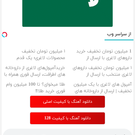
از سراسر وب
1 میلیون تومان تخفیف خرید
۱ میلیون تومان تخفیف
داروهای لاغری با ارسال از
محصولات لاغری؛ یک قدم
داروخانه و پک یخ!
نزدیک‌تر به شروع کاهش وزن
۱ میلیون تومان تخفیف داروهای
خریدآمپول‌های لاغری از داروخانه
لاغری منتخب با ارسال از
های اطرافت، ارسال فوری همراه با
داروخانه نزدیکت
پک یخ!
آمپول های لاغری با یک میلیون
طلا میخوای؟ تا 100 میلیون وام
تخفیف | ارسال از داروخانه های
فوری خرید طلا‼️
معتبر
دانلود آهنگ با کیفیت اصلی
دانلود آهنگ با کیفیت 128