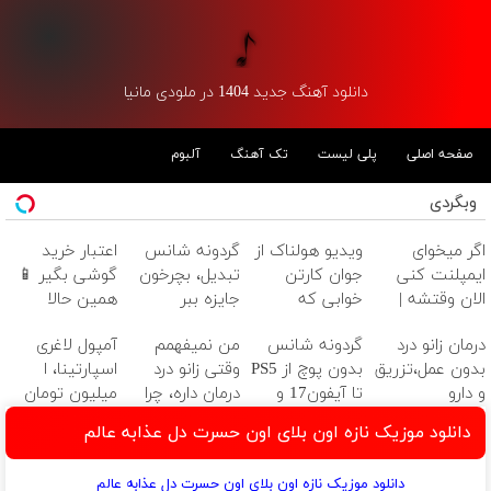
دانلود آهنگ جدید 1404 در ملودی مانیا
صفحه اصلی
پلی لیست
تک آهنگ
آلبوم
وبگردی
اگر میخوای
ویدیو هولناک از
گردونه شانس
اعتبار خرید
ایمپلنت کنی
جوان کارتن
تبدیل، بچرخون
گوشی بگیر 📱
الان وقتشه |
خوابی که
جایزه ببر
همین حالا
فقط با ۲۵
میلیاردر شد.
درخواست اعتبار
درمان زانو درد
گردونه شانس
من نمیفهمم
آمپول لاغری
میلیون تومان!!!
آموزش رایگان
بده 🎯
بدون عمل،تزریق
بدون پوچ از PS5
وقتی زانو درد
اسپارتینا، ا
و دارو
تا آیفون17 و
درمان داره، چرا
میلیون تومان
(◂پرسش‌نامه)
بیت کوین 🔥
دردش رو داری
ارزان‌تر از همه‌جا!
دانلود موزیک نازه اون بلای اون حسرت دل عذابه عالم
تحمل میکنی؟❗
دانلود موزیک نازه اون بلای اون حسرت دل عذابه عالم