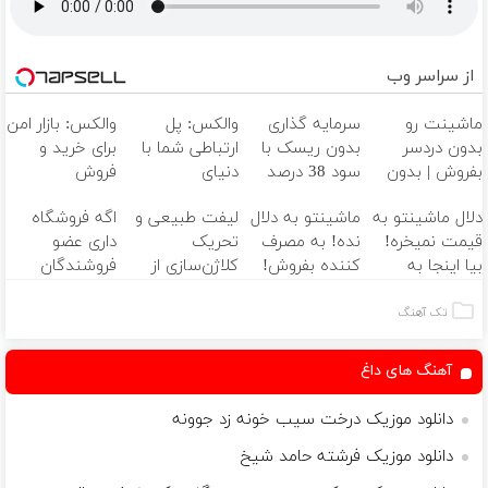
از سراسر وب
ماشینت رو
سرمایه گذاری
والکس: پل
والکس: بازار امن
بدون دردسر
بدون ریسک با
ارتباطی شما با
برای خرید و
بفروش | بدون
سود 38 درصد
دنیای
فروش
کمسیون 😍
سالانه📈
سرمایه‌گذاری
دارایی‌های
دلال ماشینتو به
ماشینتو به دلال
لیفت طبیعی و
اگه فروشگاه
دیجیتال
دیجیتال
قیمت نمیخره!
نده! به مصرف
تحریک
داری عضو
بیا اینجا به
کننده بفروش!
کلاژن‌سازی از
فروشندگان
قیمت
بدون پاسخ به
داخل پوست با
دیجی پی شو 3
بفروش*فقط
یک تماس
24ماه ماندگاری
میلیارد وام بگیر
تک آهنگ
خریدار واقعی*
✅ جوان شو
آهنگ های داغ
دانلود موزیک درخت سيب خونه زد جوونه
دانلود موزیک فرشته حامد شیخ