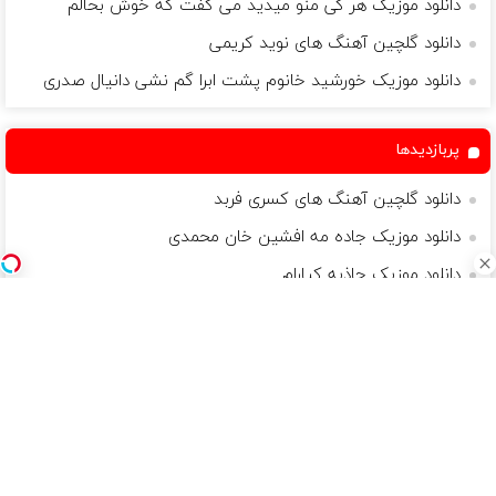
دانلود موزیک هر کی منو میدید می گفت که خوش بحالم
دانلود گلچین آهنگ های نوید کریمی
دانلود موزیک خورشید خانوم پشت ابرا گم نشی دانیال صدری
پربازدیدها
دانلود گلچین آهنگ های کسری فربد
دانلود موزیک جاده مه افشین خان محمدی
دانلود موزیک جاذبه کیارام
دانلود موزیک بیا بشکن روایت رو تو نقش تازه وارد شو
دانلود موزیک خواب کن چشم مرا ای نگه رویایی علیرضا قربانی
موسیقی باید آتش را از قلب مردان شعله ور کند و اشک را از چشمان زنان جاری
سازد