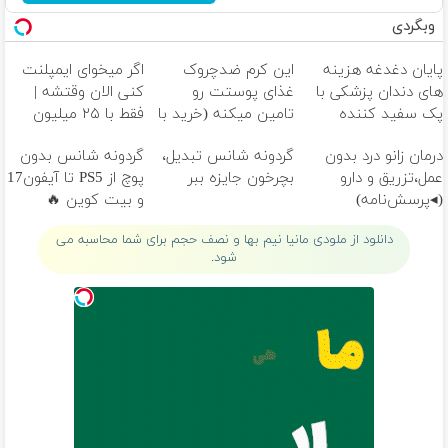
وبگردی
پایان دغدغه هزینه
این کرم ضدچروک
اگر میخوای ایمپلنت
های دندان پزشکی با
غذای پوستت رو
کنی الان وقتشه |
پک سفید کننده
تامین میکنه (خرید با
فقط با ۲۵ میلیون
خانگی
40%تخفیف)
تومان!!!
درمان زانو درد بدون
گردونه شانس تبدیل،
گردونه شانس بدون
عمل،تزریق و دارو
بچرخون جایزه ببر
پوچ از PS5 تا آیفون17
(◂پرسش‌نامه)
و بیت کوین 🔥
دانلود از ملودی مانیا نیم بها و نصف حجم برای شما محاسبه می
شود.