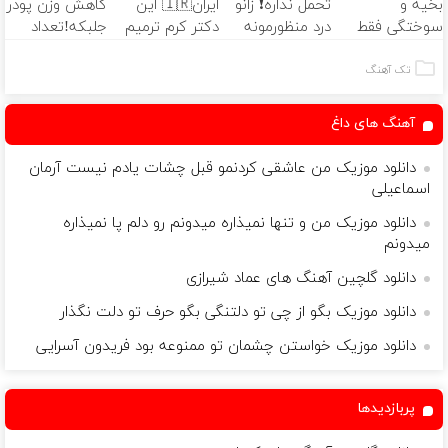
بخیه و
تحمل نداره❗ زانو
ایران🇮🇷 این
کاهش وزن پودر
ثبت کن
سوختگی فقط
درد منظورمونه
دکتر کرم ترمیم
جلبکه!تعداد
در 3 هفته!!😍
کننده 23 روزه
محدود
ساخت!
تک آهنگ
آهنگ های داغ
دانلود موزیک من عاشقی کردنمو قبل چشات یادم نیست آرمان
اسماعیلی
دانلود موزیک من و تنها نمیذاره میدونم رو دلم پا نمیذاره
میدونم
دانلود گلچین آهنگ های عماد شیرازی
دانلود موزیک بگو از چی تو دلتنگی بگو حرف تو دلت نگذار
دانلود موزیک خواستن چشمان تو ممنوعه بود فریدون آسرایی
پربازدیدها