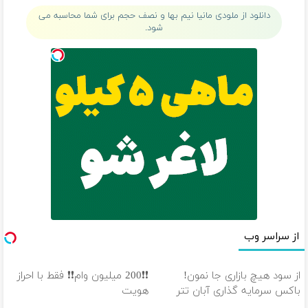
خرید40%تخفیف
در بیار😍
دانلود از ملودی مانیا نیم بها و نصف حجم برای شما محاسبه می
شود.
از سراسر وب
از سود هیچ بازاری جا نمون!
❗❗200 میلیون وام❗❗ فقط با احراز
باکس سرمایه گذاری آبان تتر
هویت