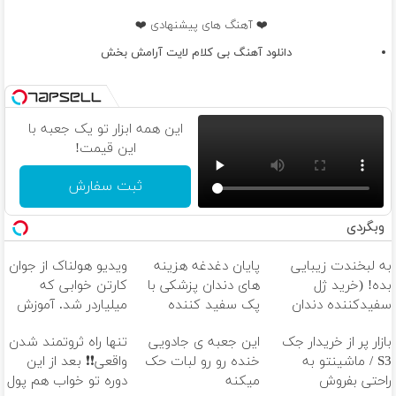
❤️ آهنگ های پیشنهادی ❤️
دانلود آهنگ بی کلام لایت آرامش بخش
این همه ابزار تو یک جعبه با
این قیمت!
ثبت سفارش
وبگردی
به لبخندت زیبایی
پایان دغدغه هزینه
ویدیو هولناک از جوان
بده! (خرید ژل
های دندان پزشکی با
کارتن خوابی که
سفیدکننده دندان
پک سفید کننده
میلیاردر شد. آموزش
با40%تخفیف)
خانگی
رایگان
بازار پر از خریدار جک
این جعبه ی جادویی
تنها راه ثروتمند شدن
S3 / ماشینتو به
خنده رو رو لبات حک
واقعی❗❗ بعد از این
راحتی بفروش
میکنه
دوره تو خواب هم پول