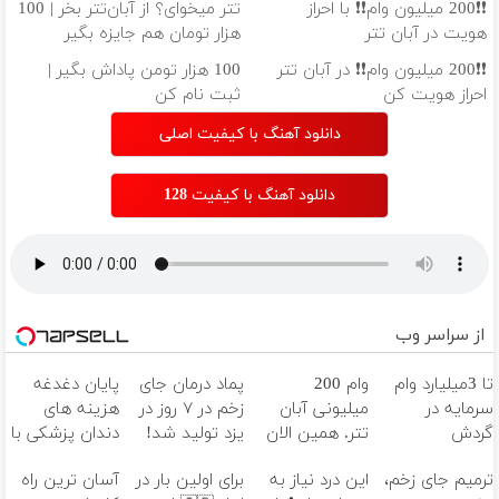
❗❗200 میلیون وام❗❗ با احراز
تتر میخوای؟ از آبان‌تتر بخر | 100
هویت در آبان تتر
هزار تومان هم جایزه بگیر
❗❗200 میلیون وام❗❗ در آبان تتر
100 هزار تومن پاداش بگیر |
احراز هویت کن
ثبت نام کن
دانلود آهنگ با کیفیت اصلی
دانلود آهنگ با کیفیت 128
از سراسر وب
تا 3میلیارد وام
وام 200
پماد درمان جای
پایان دغدغه
سرمایه در
میلیونی آبان
زخم در ۷ روز در
هزینه های
گردش
تتر. همین الان
یزد تولید شد!
دندان پزشکی با
فروشندگان =>
احراز هویت کن!
(مشاوره بگیرید)
پک سفید
ترمیم جای زخم،
این درد نیاز به
برای اولین بار در
آسان ترین راه
فروشگاهت رو
کننده خانگی