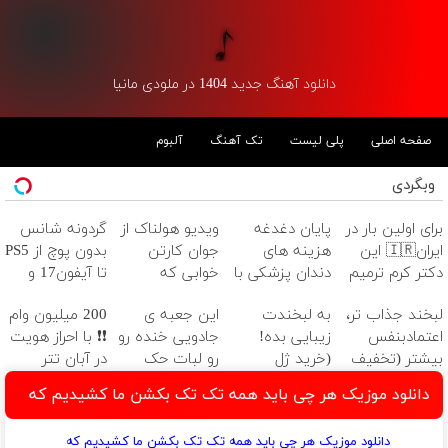
دانلود آهنگ جدید 1404 در ملودی مانیا
صفحه اصلی
پلی لیست
تک آهنگ
آلبوم
وبگردی
برای اولین بار در
پایان دغدغه
ویدیو هولناک از
گردونه شانس
ایران🇮🇷 این
هزینه های
جوان کارتن
بدون پوچ از PS5
دکتر کرم ترمیم
دندان پزشکی با
خوابی که
تا آیفون17 و
کننده 23 روزه
پک سفید
میلیاردر شد.
بیت کوین 🔥
لبخند جذاب تر،
به لبخندت
این جعبه ی
200 میلیون وام
ساخت!
کننده خانگی
آموزش رایگان
اعتمادبنفس
زیبایی بده!
جادویی خنده رو
❗❗ با احراز هویت
بیشتر (تخفیف
(خرید ژل
رو لبات حک
در آبان تتر
تا امشب)
سفیدکننده
میکنه
دانلود موزیک هر چی باید همه تک تک بکشن ما کشیدیم که
دندان
خرید40%تخفیف
با40%تخفیف)
دانلود موزیک هر چی باید همه تک تک بکشن ما کشیدیم که