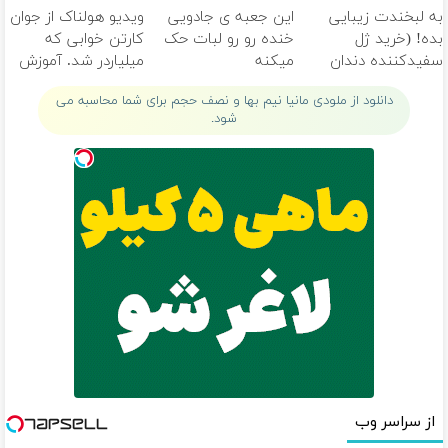
به لبخندت زیبایی
این جعبه ی جادویی
ویدیو هولناک از جوان
بده! (خرید ژل
خنده رو رو لبات حک
کارتن خوابی که
سفیدکننده دندان
میکنه
میلیاردر شد. آموزش
با40%تخفیف)
خرید40%تخفیف
رایگان
دانلود از ملودی مانیا نیم بها و نصف حجم برای شما محاسبه می
شود.
از سراسر وب