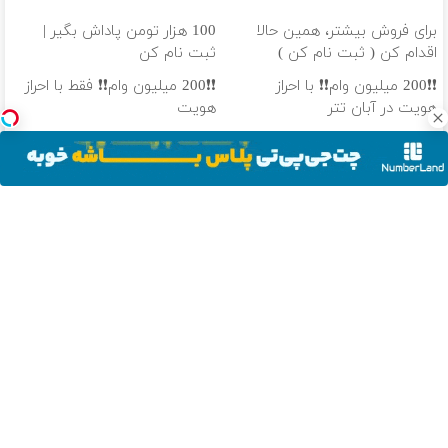
برای فروش بیشتر، همین حالا
100 هزار تومن پاداش بگیر |
اقدام کن ( ثبت نام کن )
ثبت نام کن
❗❗200 میلیون وام❗❗ با احراز
❗❗200 میلیون وام❗❗ فقط با احراز
هویت در آبان تتر
هویت
خودرو mvm x33 میخوای
از سود هیچ بازاری جا نمون!
بفروشی؟ اینجا به سرعت فروش
باکس سرمایه گذاری آبان تتر
میره
دانلود آهنگ با کیفیت اصلی
دانلود آهنگ با کیفیت 128
از سراسر وب
پژو پارس
پایان دغدغه
ترمیم جای زخم،
پماد درمان جای
گذاشتی برای
هزینه های
بخیه و
زخم در ۷ روز در