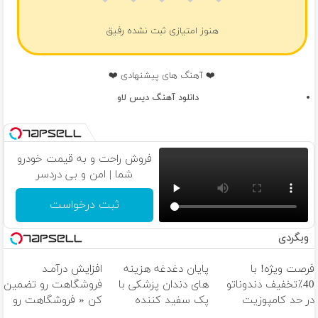
هنوز امتیازی ثبت نشده رفیق
❤️ آهنگ های پیشنهادی ❤️
دانلود آهنگ دیس لاو
فروش راحت و به قیمت خودرو
شما | امن و بی دردسر
ثبت درخواست
وبگردی
فرصت ویژه! با
پایان دغدغه هزینه
افزایش درآمـد
40٪تخفیف دندوناتو
های دندان پزشکی با
فروشگاهت رو تضمین
در حد کامپوزیت
پک سفید کننده
کن « فروشگاهت رو
سفید کن
خانگی
ثبت کن »