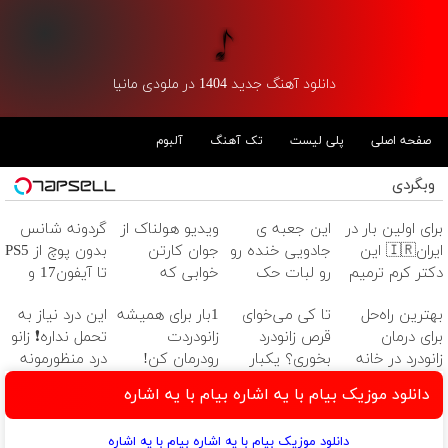
دانلود آهنگ جدید 1404 در ملودی مانیا
صفحه اصلی
پلی لیست
تک آهنگ
آلبوم
وبگردی
برای اولین بار در
این جعبه ی
ویدیو هولناک از
گردونه شانس
ایران🇮🇷 این
جادویی خنده رو
جوان کارتن
بدون پوچ از PS5
دکتر کرم ترمیم
رو لبات حک
خوابی که
تا آیفون17 و
کننده 23 روزه
میکنه
میلیاردر شد.
بیت کوین 🔥
بهترین راه‌حل
تا کی می‌خوای
1بار برای همیشه
این درد نیاز به
ساخت!
خرید40%تخفیف
آموزش رایگان
برای درمان
قرص زانودرد
زانودردت
تحمل نداره❗ زانو
زانودرد در خانه
بخوری؟ یکبار
رودرمان کن!
درد منظورمونه
اصولی درمانش
(تکنولوژی
دانلود موزیک بیام با یه اشاره بیام با یه اشاره
کن
آلمان)
◂پرسشنامه▸
دانلود موزیک بیام با یه اشاره بیام با یه اشاره