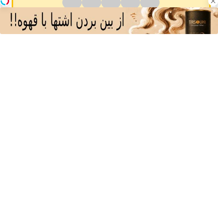
هنوز امتیازی ثبت نشده رفیق
❤️ آهنگ های پیشنهادی ❤️
ابزار کامل برای اصلاح مو و
صورت (قیمت رو ببینی باور
نمیکنی!)
باتخفیف بخر
وبگردی
ایمن‌ترین و سریع‌ترین
پاوربانک شیائومی با
اگر میخوای ایمپلنت
راه برای شارژ گوشی😍
قابلیت فست شارژ در
کنی الان وقتشه |
👌🏻
زمان های بی برقی⚡
فقط با ۲۵ میلیون