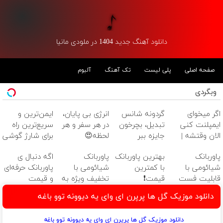
دانلود آهنگ جدید 1404 در ملودی مانیا
صفحه اصلی
پلی لیست
تک آهنگ
آلبوم
وبگردی
اگر میخوای
گردونه شانس
انرژی بی پایان،
ایمن‌ترین و
ایمپلنت کنی
تبدیل، بچرخون
در هر سفر و هر
سریع‌ترین راه
الان وقتشه |
جایزه ببر
لحظه😍
برای شارژ گوشی
فقط با ۲۵
پاوربانک
😍👌🏻
پاوربانک
بهترین پاوربانک
پاوربانک
اگه دنبال ی
میلیون تومان!!!
شیائومی با
شیائومی با
با کمترین
شیائومی با
پاوربانک حرفه‌ای
تخفیف ویژه🔥
قابلیت فست
قیمت❗
تخفیف ویژه به
و قیمت
شارژ در زمان
مدت محدود🔥
مناسبی تخفیف
دانلود موزیک گل ها پرپرن ای وای یه دیوونه توو باغه
های بی برقی⚡
رو از دست نده
👌🏻
دانلود موزیک گل ها پرپرن ای وای یه دیوونه توو باغه