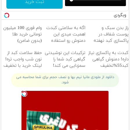
ثبت خرید
وبگردی
راز بدن سبک و
اگه به سلامتی کبدت
وام فوری 100 میلیون
پوست شفاف در
اهمیت میدی این
تومانی خرید طلا
پاکسازی کبد نهفته
دمنوش رو استفاده
(بدون ضامن)
است!
کن
کبدت به پاکسازی نیاز
ترکیبات این نوشیدنی
حفظ سلامت کبد از
داره! دمنوش گیاهی
گیاهی کبد شما را
نون شب واجب تره!
کبد55%تخفیف
سمزدایی می کند!
لینک خرید با تخفیف
با55%تخفیف
ویژه
دانلود از ملودی مانیا نیم بها و نصف حجم برای شما محاسبه می
شود.