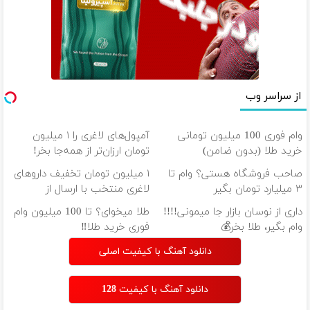
از سراسر وب
وام فوری 100 میلیون تومانی
آمپول‌های لاغری را ۱ میلیون
خرید طلا (بدون ضامن)
تومان ارزان‌تر از همه‌جا بخر!
صاحب فروشگاه هستی؟ وام تا
۱ میلیون تومان تخفیف داروهای
۳ میلیارد تومان بگیر
لاغری منتخب با ارسال از
داروخانه نزدیکت
داری از نوسان بازار جا میمونی!!!!
طلا میخوای؟ تا 100 میلیون وام
وام بگیر، طلا بخر💰
فوری خرید طلا‼️
دانلود آهنگ با کیفیت اصلی
دانلود آهنگ با کیفیت 128