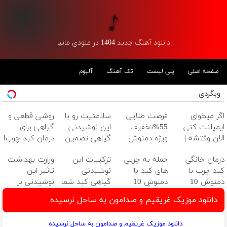
دانلود آهنگ جدید 1404 در ملودی مانیا
صفحه اصلی
پلی لیست
تک آهنگ
آلبوم
وبگردی
اگر میخوای
فرصت طلایی
سلامتیت رو با
روشی قطعی و
ایمپلنت کنی
55%تخفیف
این نوشیدنی
گیاهی برای
الان وقتشه |
ویژه دمنوش
گیاهی تضمین
درمان کبد چرب!
فقط با ۲۵
سم زدای کبد
کن(تخفیف تا
لینک خرید
درمان خانگی
حمله به چربی
ترکیبات این
وزارت بهداشت
میلیون تومان!!!
امشب)
با55% تخفیف
کبد چرب با
های کبد با
نوشیدنی
تاثیر این
ویژه
دمنوش 10
دمنوشِ 10
گیاهی کبد شما
نوشیدنی بر
گیاه+55%
گیاه(تخفیف تا
را سمزدایی می
سلامت کبد را
دانلود موزیک غریقیم و صدامون به ساحل نرسیده
تخفیف
امشب)
کند!
تایید
با55%تخفیف
کرد(55%تخفیف)
دانلود موزیک غریقیم و صدامون به ساحل نرسیده