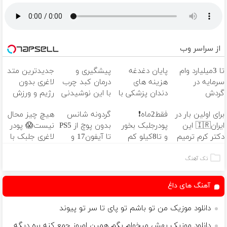
از سراسر وب
تا 3میلیارد وام
پایان دغدغه
پیشگیری و
جدیدترین متد
سرمایه در
هزینه های
درمان کبد چرب
لاغری بدون
گردش
دندان پزشکی با
با این نوشیدنی
رژیم و ورزش
فروشندگان =>
پک سفید
گیاهی
چربیسوزی را
برای اولین بار در
فقط2ماه❗
گردونه شانس
هیچ چیز محال
فروشگاهت رو
کننده خانگی
3برابر می کند
ایران🇮🇷 این
پودرجلبک بخور
بدون پوچ از PS5
نیست😱 پودر
ثبت کن
دکتر کرم ترمیم
و تا8کیلو کم
تا آیفون17 و
لاغری جلبک با
کننده 23 روزه
کن👌🏻 با تخفیف
بیت کوین 🔥
تخفیف
ساخت!
ویژه🔥
منتظرته!
تک آهنگ
آهنگ های داغ
دانلود موزیک من تو باشم تو پای تا سر تو پیوند
دانلود موزیک بهش میخوام بگم همین امروز جمع کنه بره دیگه