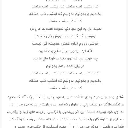
که امشب شب عشقه که امشب شب عشقه
بخندیم و بخونیم بدونیم که امشب شب عشقه
که امشب شب عشقه
نمیدم دل به این درد دنیا تمومه قصه ها مال فردا
زمونه رنگارنگ شب و روزش یکی نیست
خوشی دووم نداره غمش همیشه گی نیست
اگه فردا برامون پر از صلح و صفا بود
چه خوب بود که توو دنیا یه فردا مال ما بود
عزیزان همه باهم بخونیم
که امشب شب عشقه که امشب شب عشقه
بخندیم و بخونیم بدونیم که امشب شب عشقه
که امشب شب عشقه
شادی و هیجان در دل‌های علاقه‌مندان به موسیقی، با انتشار یک آهنگ جدید
و شگفت‌انگیز در سبک پاپ با عنوان که فردا سره راهش زمونه چی می زاره،
به اوج خود رسیده است! این اثر بی‌نظیر، با ترکیبی از ریتم‌های زیبا و پرقدرت،
بسیاری از شنوندگان را به خود جذب کرده است. تنظیمات بی‌نظیر آهنگ که
فردا سره راهش زمونه چی می زاره، از جمله استفاده از افکت‌های جدید و