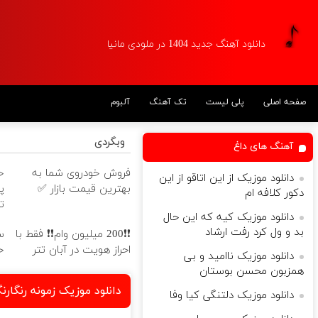
دانلود آهنگ جدید 1404 در ملودی مانیا
صفحه اصلی
پلی لیست
تک آهنگ
آلبوم
وبگردی
آهنگ های داغ
فروش خودروی شما به
دانلود موزیک از این اتاقو از این
بهترین قیمت بازار ✅
پ
دکور کلافه ام
ت
دانلود موزیک کیه که این حال
بد و ول کرد رفت ارشاد
❗❗200 میلیون وام❗❗ فقط با
س
احراز هویت در آبان تتر
خ
دانلود موزیک ناامید و بی
همزبون محسن بوستان
دانلود موزیک زمونه رنگ
دانلود موزیک دلتنگی کیا وفا