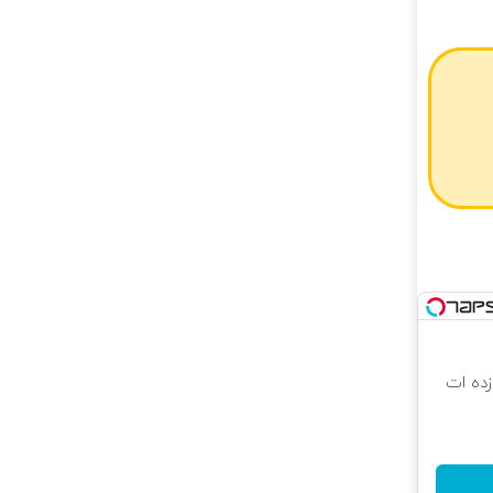
 که شگفت زده ات