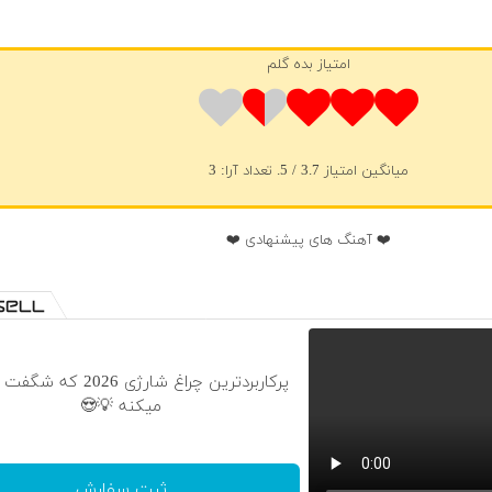
امتیاز بده گلم
میانگین امتیاز
3.7
/ 5. تعداد آرا:
3
❤️ آهنگ های پیشنهادی ❤️
پرکاربردترین چراغ شارژی 2026
میکنه 💡😍
ثبت سفارش