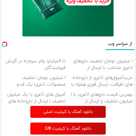
از سراسر وب
۱ میلیون تومان تخفیف داروهای
تا 3میلیارد وام سرمایه در گردش
لاغری منتخب با ارسال از
فروشندگان
داروخانه نزدیکت
خریدآمپول‌های لاغری از داروخانه
۱ میلیون تومان تخفیف
های اطرافت، ارسال فوری همراه با
محصولات لاغری؛ یک قدم
پک یخ!
نزدیک‌تر به شروع کاهش وزن
بهترین قیمت داروهای لاغری، با ۱
آمپول های لاغری با یک میلیون
میلیون تخفیف و ارسال از
تخفیف | ارسال از داروخانه های
داروخانه‌
معتبر
دانلود آهنگ با کیفیت اصلی
دانلود آهنگ با کیفیت 128