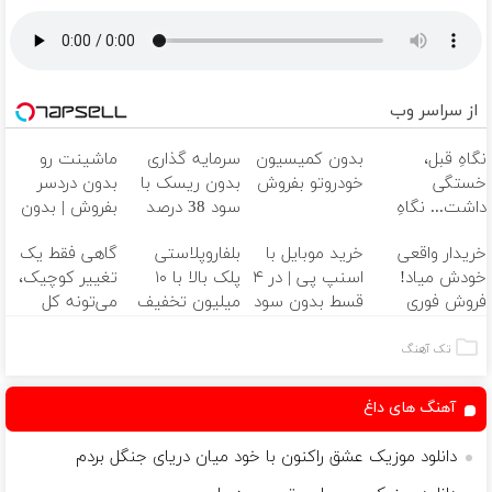
از سراسر وب
نگاهِ قبل،
بدون کمیسیون
سرمایه گذاری
ماشینت رو
خستگی
خودروتو بفروش
بدون ریسک با
بدون دردسر
داشت... نگاهِ
سود 38 درصد
بفروش | بدون
بعد، انرژی داره
سالانه📈
کمسیون 😍
خریدار واقعی
خرید موبایل با
بلفاروپلاستی
گاهی فقط یک
🌸 بلفا با 25%
خودش میاد!
اسنپ پی | در ۴
پلک بالا با ۱۰
تغییر کوچیک،
تخفیف
فروش فوری
قسط بدون سود
میلیون تخفیف
می‌تونه کل
ماشین در همراه
و کارمزد!
فقط ۲۵ میلیون
چهرتو متحول
مکانیک
✅
کنه 💚 تغییر
تک آهنگ
طبیعی
آهنگ های داغ
دانلود موزیک عشق راکنون با خود میان دریای جنگل بردم