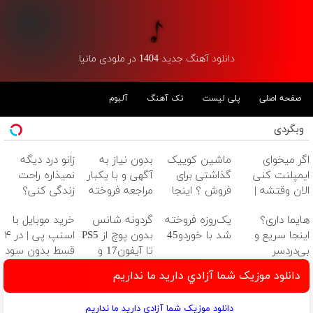
دانلود آهنگ جدید 1404 در ملودی مانیا
صفحه اصلی
پلی لیست
تک آهنگ
آلبوم
وبگردی
اگر میخوای
ماشین کوییک
بدون نیاز به
زانو درد دیگه
ایمپلنت کنی
گذاشتی برای
آگهی و با یکبار
نمیذاره راحت
الان وقتشه |
فروش ؟ اینجا
مراجعه فروخته
زندگی کنی؟
فقط با ۲۵
سریع و راحت
شد
هایما داری؟
یک‌روزه فروخته
گردونه شانس
خرید موبایل با
میلیون تومان!!!
بفروش
اینجا سریع و
شد با خوردو45
بدون پوچ از PS5
اسنپ پی | در ۴
بی‌دردسر
تا آیفون17 و
قسط بدون سود
می‌فروشی
بیت کوین 🔥
و کارمزد!
دانلود موزیک شما آزادي داريد ما نداريم
دانلود موزیک شما آزادي داريد ما نداريم