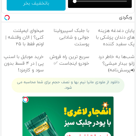
باتخفیف بخر
وبگردی
پایان دغدغه هزینه
با جلبک اسپیرولینا
میخوای ایمپلنت
های دندان پزشکی با
جوانی و شادابی
کنی؟ | الان وقتشه |
پک سفید کننده
پوستت
اونم فقط با ۲۵
خانگی
تضمینه50%تخفیف
میلیون تومان!!!
شب‌ها به خاطر درد
سریع ترین راه فروش
خرید موبایل با اسنپ
زانو بیدار میشی؟
خودرو اینجاست ✅
پی | در ۴ قسط بدون
(◂پرسش‌نامه)
سود و کارمزد!
دانلود از ملودی مانیا نیم بها و نصف حجم برای شما محاسبه می
شود.