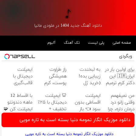
دانلود آهنگ جدید 1404 در ملودی مانیا
صفحه اصلی
پلی لیست
تک آهنگ
آلبوم
وبگردی
برای اولین بار در
به لبخندت
راز طراوت
ایمپلنت
ایران🇮🇷 این
زیبایی بده!
همیشگی
دیجیتال با
دکتر کرم ترمیم
(خرید ژل
پوست، کرم
قالب‌گیری
کننده 23 روزه
سفیدکننده
جوانساز جلبک با
دیجیتال |
من نمیفهمم
ایمپلنت
🦷 ایمپلنت
با اقساط 12
ساخت!
دندان
45%تخفیف
مشاوره رایگان
وقتی زانو درد
اقساطی بدون
دیجیتال با ۲۵٪
ماهه دندونتو
با40%تخفیف)
درمان داره، چرا
سود 👈 باز
تخفیف +
ایمپلنت کن 🧩
دردش رو داری
پرداخت تا 12
روکش رایگان
بدون سود
دانلود موزیک انگار تمومه دنیا بسته است به تاره مویی
تحمل میکنی؟❗
ماه
دانلود موزیک انگار تمومه دنیا بسته است به تاره مویی