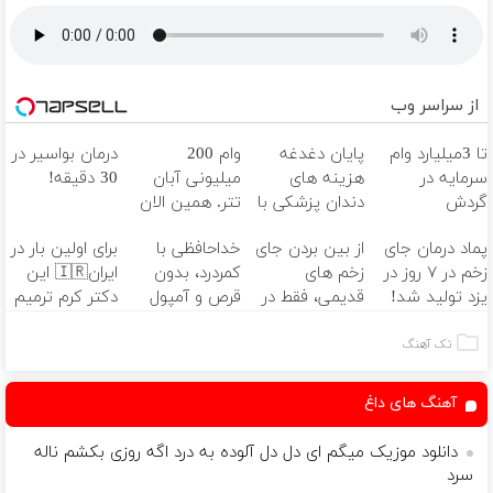
از سراسر وب
تا 3میلیارد وام
پایان دغدغه
وام 200
درمان بواسیر در
سرمایه در
هزینه های
میلیونی آبان
30 دقیقه!
گردش
دندان پزشکی با
تتر. همین الان
فروشندگان =>
پک سفید
احراز هویت کن!
پماد درمان جای
از بین بردن جای
خداحافظی با
برای اولین بار در
فروشگاهت رو
کننده خانگی
زخم در ۷ روز در
زخم های
کمردرد، بدون
ایران🇮🇷 این
ثبت کن
یزد تولید شد!
قدیمی، فقط در
قرص و آمپول
دکتر کرم ترمیم
(مشاوره بگیرید)
3 هفته!! (بدون
کننده 23 روزه
لیزر و جراحی)
ساخت!
تک آهنگ
آهنگ های داغ
دانلود موزیک میگم ای دل دل آلوده به درد اگه روزی بکشم ناله
سرد