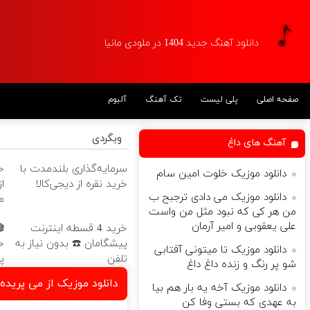
دانلود آهنگ جدید 1404 در ملودی مانیا
صفحه اصلی
پلی لیست
تک آهنگ
آلبوم
وبگردی
آهنگ های داغ
سرمایه‌گذاری بلندمدت با
خ
دانلود موزیک خلوت امین سام
خرید نقره از دیجی‌کالا
دانلود موزیک می دادی ترجبح ب
م
من هر کی که نبود مثل من واست
علی یعقوبی و امیر آرمان
خرید 4 قسطه اینترنت
پیشگامان ☎️ بدون نیاز به
دانلود موزیک تا میتونی آفتابی
تلفن
پی
شو پر رنگ و زنده داغ داغ
دانلود موزیک از می پرید
دانلود موزیک آخه یه بار هم بیا
به عهدی که بستی وفا کن