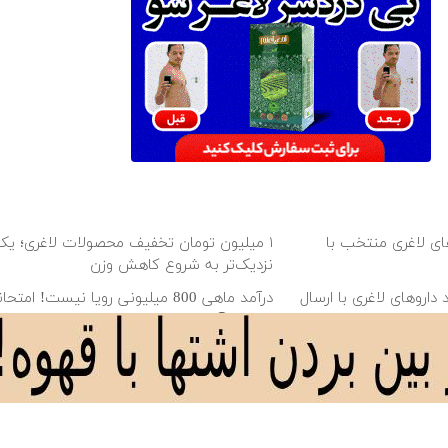
ای لاغری منتخب با
۱ میلیون تومان تخفیف محصولات لاغری؛ ی
نزدیک‌تر به شروع کاهش وزن
داروهای لاغری با ارسال
درآمد ماهی 800 میلیونی رویا نیست! امت
مجانیه😉
را ۱ میلیون تومان ارزان‌تر از همه‌جا
بهترین قیمت داروهای لاغری، با
ارسال از داروخانه‌
دانلود آهنگ با کیفیت اصلی