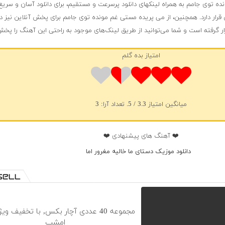
ه توی جامم به همراه لینکهای دانلود پرسرعت و مستقیم، برای دانلود آسان و سری
 قرار دارد. همچنین، از می پریده مستی غم مونده توی جامم برای پخش آنلاین نیز د
ار گرفته است و شما می‌توانید از طریق لینک‌های موجود به راحتی این آهنگ را پخش
امتیاز بده گلم
میانگین امتیاز
3.3
/ 5. تعداد آرا:
3
❤️ آهنگ های پیشنهادی ❤️
دانلود موزیک دستای ما خالیه مغرور اما
مجموعه 40 عددی آچار بکس, با تخفیف ویژ
امشب