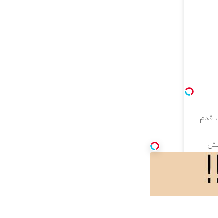
ک قدم
حانش
 ۱ میلیون تخفیف و