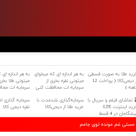
رید طلا به صورت قسطی
به هر اندازه ای که میخوای
به هر اندازه ای 
از دیجی‌کالا ( پرداخت 12
میتونی نقره بخری از
میتونی طلا بخری
اهه )
سرمایه ات محافظت کنی
سرمایه ات محا
 تماشای فیلم و سریال با
سرمایه‌گذاری بلندمدت با
سرمایه گذاری امن
خرید اینترنت LTE
خرید طلا از دیجی‌کالا
نقره دیجی کالا
شگامان در 4 قسط
ه مستی غم مونده توی جامم