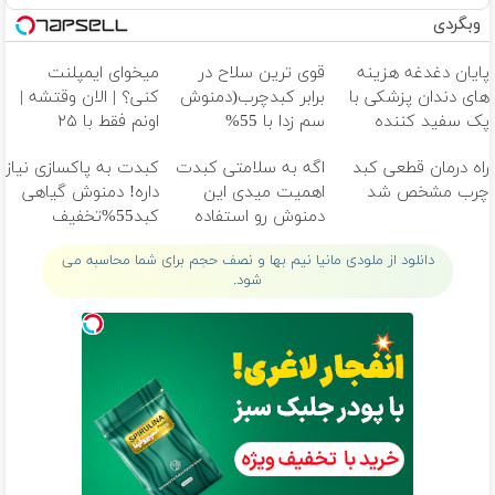
وبگردی
پایان دغدغه هزینه
قوی ترین سلاح در
میخوای ایمپلنت
های دندان پزشکی با
برابر کبدچرب(دمنوش
کنی؟ | الان وقتشه |
پک سفید کننده
سم زدا با 55%
اونم فقط با ۲۵
خانگی
تخفیف
میلیون تومان!!!
راه درمان قطعی کبد
اگه به سلامتی کبدت
کبدت به پاکسازی نیاز
چرب مشخص شد
اهمیت میدی این
داره! دمنوش گیاهی
دمنوش رو استفاده
کبد55%تخفیف
کن
دانلود از ملودی مانیا نیم بها و نصف حجم برای شما محاسبه می
شود.