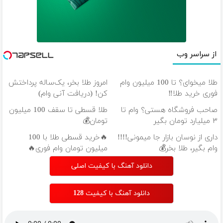
از سراسر وب
طلا میخوای؟ تا 100 میلیون وام
امروز طلا بخر، یک‌ساله پرداختش
فوری خرید طلا‼️
کن! (دریافت آنی وام)
صاحب فروشگاه هستی؟ وام تا
طلا قسطی تا سقف 100 میلیون
۳ میلیارد تومان بگیر
تومان💰
داری از نوسان بازار جا میمونی!!!!
🔥خرید قسطی طلا با 100
وام بگیر، طلا بخر💰
میلیون تومان وام فوری🔥
دانلود آهنگ با کیفیت اصلی
دانلود آهنگ با کیفیت 128