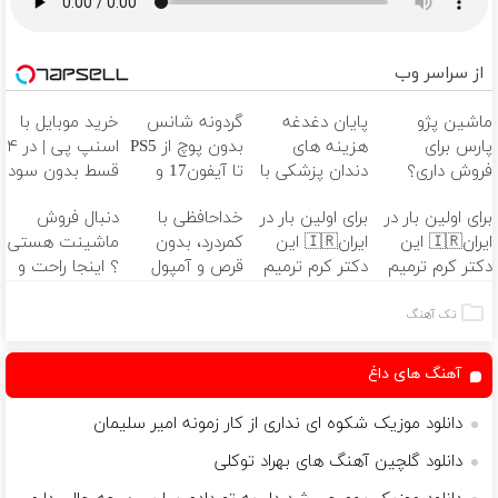
از سراسر وب
ماشین پژو
پایان دغدغه
گردونه شانس
خرید موبایل با
پارس برای
هزینه های
بدون پوچ از PS5
اسنپ پی | در ۴
فروش داری؟
دندان پزشکی با
تا آیفون17 و
قسط بدون سود
اینجا سریع
پک سفید
بیت کوین 🔥
و کارمزد!
برای اولین بار در
برای اولین بار در
خداحافظی با
دنبال فروش
بفروشش
کننده خانگی
ایران🇮🇷 این
ایران🇮🇷 این
کمردرد، بدون
ماشینت هستی
دکتر کرم ترمیم
دکتر کرم ترمیم
قرص و آمپول
؟ اینجا راحت و
کننده 23 روزه
کننده 23 روزه
سریع بفروش ✅
ساخت!
ساخت!
تک آهنگ
آهنگ های داغ
دانلود موزیک شکوه ای نداری از کار زمونه امیر سلیمان
دانلود گلچین آهنگ های بهراد توکلی