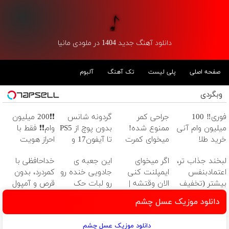
دانلود آهنگ جدید 1404 در ملودی مانیا
صفحه اصلی
پلی لیست
تک آهنگ
آلبوم
وبگردی
فوری‼️ 100
جراحی کمر
گردونه شانس
❗❗200 میلیون
میلیون وام آنی
ممنوع شده!
بدون پوچ از PS5
وام❗❗ فقط با
خرید طلا
میخوای کمرت
تا آیفون17 و
احراز هویت
رو در منزل درمان
بیت کوین 🔥
لبخند جذاب تر،
اگر میخوای
این جعبه ی
خداحافظی با
کنی؟
اعتمادبنفس
ایمپلنت کنی
جادویی خنده رو
کمردرد، بدون
((پرسش‌نامه))
بیشتر (تخفیف
الان وقتشه |
رو لبات حک
قرص و آمپول
تا امشب)
فقط با ۲۵
میکنه
دانلود موزیک عسل چشم
میلیون تومان!!!
خرید40%تخفیف
دانلود موزیک عسل چشم